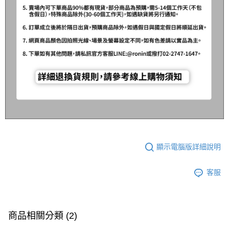
顯示電腦版詳細說明
客服
商品相關分類 (2)