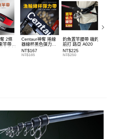
功／繳費後需取消欲退款等相關疑問，請聯繫「AFTEE先享後
00，滿NT$2,000(含以上)免運費
公司與您本人進行分期帳單所需資料之確認、核對及更正。
援中心」
https://netprotections.freshdesk.com/support/home
戶服務條款，請詳閱以下連結：
https://oppay.tw/userRule
（門市自取請勿下單，請聯繫客服）
項】
00，滿NT$3,000(含以上)免運費
恩沛科技股份有限公司提供之「AFTEE先享後付」服務完成之
依本服務之必要範圍內提供個人資料，並將交易相關給付款項請
配送(**下單前請私訊客服確認實際運費(運費另
查看運費
讓予恩沛科技股份有限公司。
神奪 2條
Centaur神奪 捲線
釣魚置竿腰帶 磯釣
釣竿橡膠尾塞
個人資料處理事宜，請瀏覽以下網址：
得以成立**)
束竿帶
器線杯黑色彈力帶
前打 路亞 A020
T513
ee.tw/terms/#terms3
性魔鬼氈
T227
NT$167
NT$225
NT$27
年的使用者請事先徵得法定代理人或監護人之同意方可使用
7
NT$185
NT$250
NT$30
E先享後付」，若未經同意申辦者引起之損失，本公司不負相關責
AFTEE先享後付」時，將依據個別帳號之用戶狀況，依本公司
核予不同之上限額度；若仍有額度不足之情形，本公司將視審查
用戶進行身份認證。
一人註冊多個帳號或使用他人資訊註冊。若發現惡意使用之情
科技股份有限公司將有權停止該用戶之使用額度並採取法律行