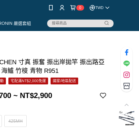
0
TWD
RONIN 嚴選套組
NCHEN 寸真 振奮 振出岸拋竿 振出路亞
 海鱸 竹梭 青物 R951
活動
宅配滿NT$2,000免運
國家/地區配送
700 ~ NT$2,900
425MH