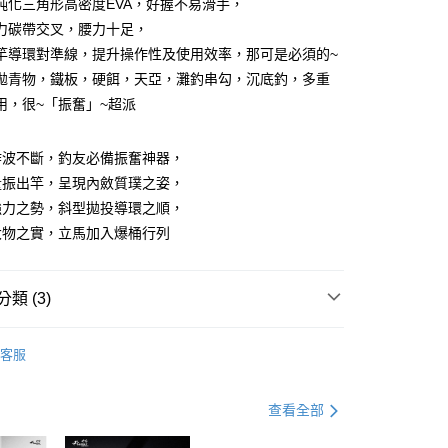
鈍化三角形高密度EVA，好握不易滑手，
小企業銀行
台中商業銀行
力碳帶交叉，腰力十足，
台灣）商業銀行
華泰商業銀行
分期
業銀行
遠東國際商業銀行
竿導環對準線，提升操作性及使用效率，那可是必須的~
業銀行
永豐商業銀行
拋青物，鐵板，硬餌，天亞，灘釣串勾，沉底釣，多重
你分期使用說明】
業銀行
星展（台灣）商業銀行
享後付
由台灣大哥大提供，台灣大哥大用戶可立即使用無須另外申請。
用，很~「振奮」~超派
際商業銀行
中國信託商業銀行
式選擇「大哥付你分期」，訂單成立後會自動跳轉到大哥付的交易
天信用卡公司
證手機門號後，選擇欲分期的期數、繳款截止日，確認付款後即
FTEE先享後付」】
炸波不斷，釣友必備振奮神器，
。
先享後付是「在收到商品之後才付款」的支付方式。 讓您購物簡單
准額度、可分期數及費用金額請依後續交易確認頁面所載為準。
心！
量振出竿，呈現內斂質璞之姿，
立30分鐘內，如未前往確認交易或遇審核未通過，訂單將自動取
：不需註冊會員、不需綁卡、不需儲值。
強力之勢，斜型拋投導環之順，
「轉專審核」未通過狀況，表示未達大哥付你分期系統評分，恕
：只要手機號碼，簡訊認證，即可結帳。
評估內容。
大物之實，立馬加入爆桶行列
：先確認商品／服務後，再付款。
式說明】
項不併入電信帳單，「大哥付你分期」於每月結算日後寄送繳費提
EE先享後付」結帳流程】
方式選擇「AFTEE先享後付」後，將跳轉至「AFTEE先享後
（門市自取請勿下單，請聯繫客服）
類 (3)
訊連結打開帳單後，可選擇「超商條碼／台灣大直營門市／銀行轉
頁面，進行簡訊認證並確認金額後，即可完成結帳。
付／iPASS MONEY」等通路繳費。
00，滿NT$2,000(含以上)免運費
成立數日內，您將收到繳費通知簡訊。
水路亞竿
費通知簡訊後14天內，點擊此簡訊中的連結，可透過四大超商
客服
項】
網路銀行／等多元方式進行付款，方視為交易完成。
(門市自取請勿下單，請聯繫客服）
係由「台灣大哥大股份有限公司」（以下簡稱本公司）所提供，讓
：結帳手續完成當下不需立刻繳費，但若您需要取消訂單，請聯
50，滿NT$2,000(含以上)免運費
易時，得透過本服務購買商品或服務，並由商店將買賣／分期付
的店家。未經商家同意取消之訂單仍視為有效，需透過AFTEE
TSUENCHEN寸真
金債權讓與本公司後，依約使用本公司帳單繳交帳款。
查看全部
繳納相關費用。
宅配
意付款使用「大哥付你分期」之契約關係目的，商店將以您的個人
否成功請以「AFTEE先享後付 」之結帳頁面顯示為準，若有關於
含姓名、電話或地址）提供予台灣大哥大進項蒐集、處理及利