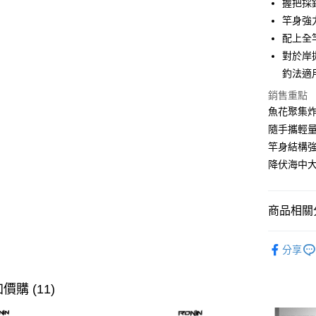
握把採
悠遊付
臺灣中
竿身強
匯豐（
大哥付你
聯邦商
配上全
相關說明
元大商
對於岸
【大哥付
玉山商
AFTEE先
1.本服務
釣法適
台新國
2.付款方
相關說明
銷售重點
台灣樂
流程，驗
【關於「A
ATM付款
魚花聚集
完成交易
AFTEE
3.實際核
便利好安
隨手攜輕
4.訂單成
貨到付款
１．簡單
竿身結構
消。如遇
２．便利
無法說明
降伏海中
３．安心
【繳款方
運送方式
1.分期款
【「AFT
醒簡訊。
１．於結帳
一般宅配
商品相關分
2.透過簡
付」結帳
帳／街口支
每筆NT$1
２．訂單
釣竿
海
３．收到繳
分享
【注意事
／ATM／
大型宅配
最新商品
1.本服務
※ 請注意
每筆NT$1
用戶於交
絡購買商品
品牌專區
價購 (11)
款買賣價
先享後付
離島一般
2.基於同
※ 交易是
資料（包