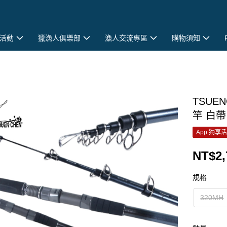
活動
獵漁人俱樂部
漁人交流專區
購物須知
TSUE
竿 白帶
App 獨享
NT$2,
規格
320MH