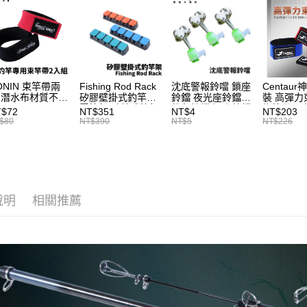
是否繳費成
每筆NT$2
用，由本
付客戶支
3.完整用
貨到付款
【注意事
每筆NT$2
１．透過由
交易，需
國家/地區
求債權轉
ONIN 束竿帶兩
Fishing Rod Rack
沈底警報鈴噹 鎖座
Centaur
２．關於
計)，訂單才
 潛水布材質不傷
矽膠壁掛式釣竿架
鈴鐺 夜光座鈴鐺
裝 高彈力
https://aft
竿 A027
置竿架 壁鎖式竿架
釣魚鈴鐺 沉底鈴鐺
綁竿帶 彈
T$72
NT$351
NT$4
NT$203
３．未成
釣竿展示架 T1086
1入 可插
束帶 A03
$80
NT$390
NT$5
NT$226
「AFTE
Ø4.5x37mm夜光
任。
棒 T115
４．使用「
即時審查
結果請求
５．嚴禁
形，恩沛
說明
相關推薦
動。