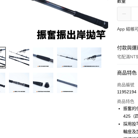
數量
App 結
付款與運
宅配滿NT$
付款方式
商品特色
信用卡一
商品編號
11952194
信用卡分
商品特色
3 期 
振奮的
合作金
425
Apple Pay
華南商
採用投
街口支付
上海商
輪座及
國泰世