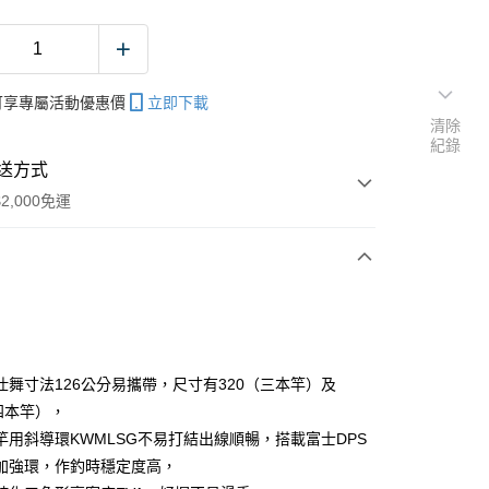
帳可享專屬活動優惠價
立即下載
清除
紀錄
送方式
2,000免運
次付款
期付款
0 利率 每期
NT$900
21家銀行
仕舞寸法126公分易攜帶，尺寸有320（三本竿）及
庫商業銀行
第一商業銀行
（四本竿），
業銀行
彰化商業銀行
竿用斜導環KWMLSG不易打結出線順暢，搭載富士DPS
業儲蓄銀行
台北富邦商業銀行
加強環，作釣時穩定度高，
華商業銀行
兆豐國際商業銀行