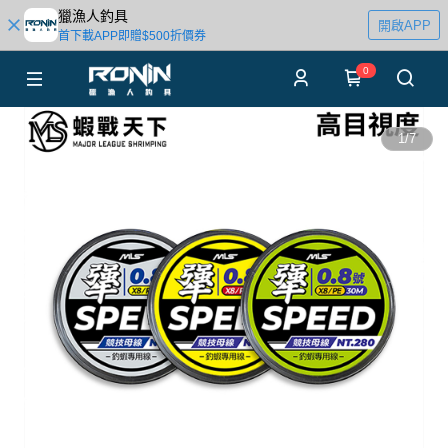
獵漁人釣具
開啟APP
首下載APP即贈$500折價券
0
1
/
7