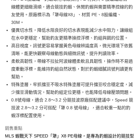
２．便利：只要手機號碼，簡訊認證，即可結帳。
法說明評估內容。
線體更細緻滑順，適合競技釣蝦、休閒釣蝦與需要精準控線的釣
３．安心：先確認商品／服務後，再付款。
【繳款方式說明】
運送方式
友使用。原廠標示為「犟母線X8」、材質 PE、8股編織、
1.分期款項不併入電信帳單，「大哥付你分期」於每月結算日後寄送繳費提
【「AFTEE先享後付」結帳流程】
全家取貨付款
醒簡訊。
30M。
１．於結帳方式選擇「AFTEE先享後付」後，將跳轉至「AFTEE先享後付」
2.透過簡訊連結打開帳單後，可選擇「超商條碼／台灣大直營門市／銀行轉
每筆NT$60，滿NT$1,200(含以上)免運費
結帳頁面，進行簡訊認證並確認金額後，即可完成結帳。
優異切水性，降低水阻良好的切水表現能減少水中阻力，讓線組
帳／街口支付／iPASS MONEY」等通路繳費。
２．訂單成立數日內，您將收到繳費通知簡訊。
在水中更穩定，幫助釣友更精準操控浮標、釣組與餌的位置。
付款後全家取貨
３．收到繳費通知簡訊後14天內，點擊此簡訊中的連結，可透過四大超商／
【注意事項】
高目視度，訊號更容易掌握黃色母線辨識度高，微光環境下依舊
ATM／網路銀行／等多元方式進行付款，方視為交易完成。
每筆NT$60，滿NT$1,200(含以上)免運費
1.本服務係由「台灣大哥大股份有限公司」（以下簡稱本公司）所提供，讓
※ 請注意：結帳手續完成當下不需立刻繳費，但若您需要取消訂單，請聯絡
清晰，能更快觀察母線動態與細微訊號，提升判讀效率。
用戶於交易時，得透過本服務購買商品或服務，並由商店將買賣／分期付款
購買商品的店家。未經商家同意取消之訂單仍視為有效，需透過AFTEE先享
7-11取貨付款
買賣價金債權讓與本公司後，依約使用本公司帳單繳交帳款。
柔軟高韌性，帶線不拉扯阿波線體柔軟且具韌性，操作時不易過
後付繳納相關費用。
2.基於同意付款使用「大哥付你分期」之契約關係目的，商店將以您的個人
每筆NT$60，滿NT$1,200(含以上)免運費
※ 交易是否成功請以「AFTEE先享後付 」之結帳頁面顯示為準，若有關於
度牽動浮標，能維持釣組自然狀態，對於釣蝦細膩訊號判讀更有
資料（包含姓名、電話或地址）提供予台灣大哥大進項蒐集、處理及利用，
是否繳費成功／繳費後需取消欲退款等相關疑問，請聯繫「AFTEE先享後付
幫助。
由本公司與您本人進行分期帳單所需資料之確認、核對及更正。
客戶支援中心」
https://netprotections.freshdesk.com/support/home
付款後7-11取貨
3.完整用戶服務條款，請詳閱以下連結：
https://oppay.tw/userRule
特殊塗層，牢抓擋豆不吸水特殊塗層可提升擋豆咬合穩定度，減
每筆NT$60，滿NT$1,200(含以上)免運費
【注意事項】
少擋豆滑動情況，幫助釣組定位更穩，也能降低母線壓頭問題。
１．透過由恩沛科技股份有限公司提供之「AFTEE先享後付」服務完成之交
一般宅配（門市自取請勿下單，請聯繫客服）
0.8號母線，適合 2.8～3.2 分競技波原廠搭配建議中，Speed 競
易，需依本服務之必要範圍內提供個人資料，並將交易相關給付款項請求債
權轉讓予恩沛科技股份有限公司。
技波 2.8～3.2 分可搭配「犟 0.8 號母線」，適合較重一點的釣
每筆NT$100，滿NT$2,000(含以上)免運費
２．關於個人資料處理事宜，請瀏覽以下網址：
蝦浮標配置使用。
https://aftee.tw/terms/#terms3
離島一般宅配
３．未成年的使用者請事先徵得法定代理人或監護人之同意方可使用
每筆NT$200，滿NT$2,000(含以上)免運費
銷售重點
「AFTEE先享後付」，若未經同意申辦者引起之損失，本公司不負相關責
任。
MLS 蝦戰天下 SPEED「犟」X8 PE母線，是專為釣蝦設計的競技型