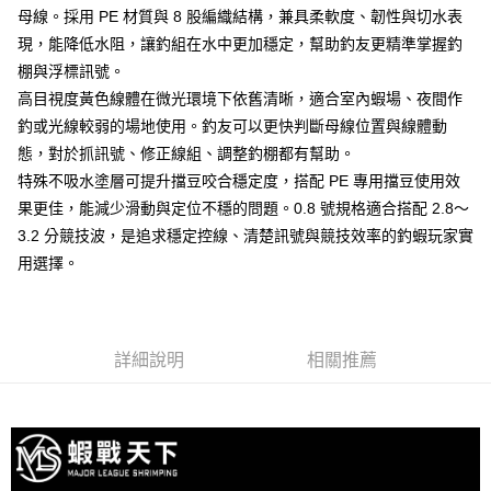
貨到付款（門市自取請勿下單，請聯繫客服）
４．使用「AFTEE先享後付」時，將依據個別帳號之用戶狀況，依本公司即
母線。採用 PE 材質與 8 股編織結構，兼具柔軟度、韌性與切水表
時審查核予不同之上限額度；若仍有額度不足之情形，本公司將視審查結果
每筆NT$200，滿NT$3,000(含以上)免運費
現，能降低水阻，讓釣組在水中更加穩定，幫助釣友更精準掌握釣
請求用戶進行身份認證。
５．嚴禁一人註冊多個帳號或使用他人資訊註冊。若發現惡意使用之情形，
棚與浮標訊號。
恩沛科技股份有限公司將有權停止該用戶之使用額度並採取法律行動。
高目視度黃色線體在微光環境下依舊清晰，適合室內蝦場、夜間作
釣或光線較弱的場地使用。釣友可以更快判斷母線位置與線體動
態，對於抓訊號、修正線組、調整釣棚都有幫助。
特殊不吸水塗層可提升擋豆咬合穩定度，搭配 PE 專用擋豆使用效
果更佳，能減少滑動與定位不穩的問題。0.8 號規格適合搭配 2.8～
3.2 分競技波，是追求穩定控線、清楚訊號與競技效率的釣蝦玩家實
用選擇。
詳細說明
相關推薦