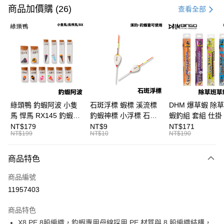
信用卡一次付款
商品加價購 (26)
查看全部
信用卡分期付款
3 期 0 利率 每期
NT$93
21家銀行
合作金庫商業銀行
第一商業銀行
超商取貨付款
華南商業銀行
彰化商業銀行
Apple Pay
上海商業儲蓄銀行
台北富邦商業銀行
國泰世華商業銀行
兆豐國際商業銀行
街口支付
臺灣中小企業銀行
台中商業銀行
綠頭鴨 釣蝦阿波 小隻
石斑浮標 蝦標 溪流標
DHM 爆草蝦 除
匯豐（台灣）商業銀行
華泰商業銀行
馬 悍馬 RX145 釣蝦浮
釣蝦神標 小浮標 石斑
蝦釣組 套組 仕掛 
悠遊付
聯邦商業銀行
遠東國際商業銀行
標 泰國蝦標 阿波
標 B411
尺/5尺 釣蝦釣組 
NT$179
NT$9
NT$171
元大商業銀行
永豐商業銀行
NT$199
NT$10
NT$190
大哥付你分期
F129
鈎 H361 H370
玉山商業銀行
星展（台灣）商業銀行
相關說明
台新國際商業銀行
中國信託商業銀行
商品特色
【大哥付你分期使用說明】
台灣樂天信用卡公司
AFTEE先享後付
1.本服務由台灣大哥大提供，台灣大哥大用戶可立即使用無須另外申請。
商品編號
2.付款方式選擇「大哥付你分期」，訂單成立後會自動跳轉到大哥付的交易
相關說明
流程，驗證手機門號後，選擇欲分期的期數、繳款截止日，確認付款後即完
11957403
【關於「AFTEE先享後付」】
成交易。
ATM付款
AFTEE先享後付是「在收到商品之後才付款」的支付方式。 讓您購物簡單
3.實際核准額度、可分期數及費用金額請依後續交易確認頁面所載為準。
便利好安心！
商品特色
4.訂單成立30分鐘內，如未前往確認交易或遇審核未通過，訂單將自動取
貨到付款
１．簡單：不需註冊會員、不需綁卡、不需儲值。
消。如遇「轉專審核」未通過狀況，表示未達大哥付你分期系統評分，恕無
X8 PE 8股編織，釣蝦專用母線採用 PE 材質與 8 股編織結構，