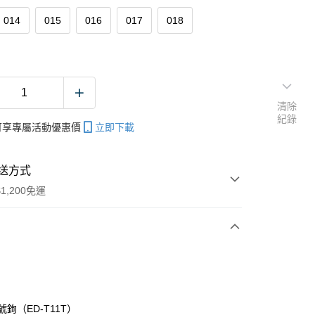
014
015
016
017
018
清除
紀錄
帳可享專屬活動優惠價
立即下載
送方式
1,200免運
次付款
期付款
0 利率 每期
NT$83
21家銀行
號鉤（ED-T11T）