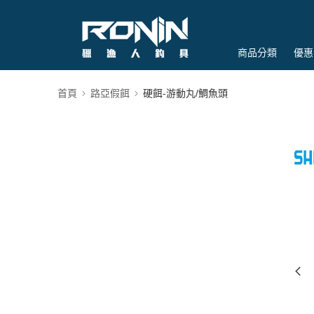
商品分類
優惠
首頁
路亞假餌
硬餌-游動丸/鯛魚頭