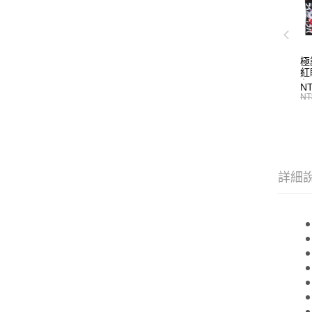
極
紅
N
NT
詳細