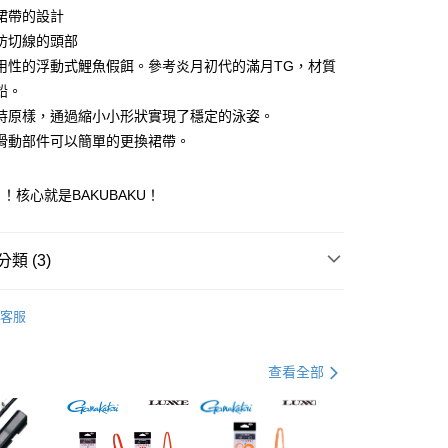
庫商業銀行
第一商業銀行
裙帶的設計
付款
業銀行
彰化商業銀行
防切線的頭部
業儲蓄銀行
台北富邦商業銀行
用性的浮動式鯉魚假餌。參考炎月初代的滿月TG，材質
華商業銀行
兆豐國際商業銀行
鉛。
小企業銀行
台中商業銀行
持原樣，通過縮小小形狀實現了穩定的泳姿。
台灣）商業銀行
華泰商業銀行
業銀行
遠東國際商業銀行
滑動部件可以簡單的更換裙帶。
業銀行
永豐商業銀行
分期
業銀行
星展（台灣）商業銀行
！核心就是BAKUBAKU！
際商業銀行
中國信託商業銀行
你分期使用說明】
天信用卡公司
享後付
由台灣大哥大提供，台灣大哥大用戶可立即使用無須另外申請。
式選擇「大哥付你分期」，訂單成立後會自動跳轉到大哥付的交易
類 (3)
證手機門號後，選擇欲分期的期數、繳款截止日，確認付款後即
FTEE先享後付」】
。
先享後付是「在收到商品之後才付款」的支付方式。 讓您購物簡單
硬餌-游動丸/鯛魚頭
准額度、可分期數及費用金額請依後續交易確認頁面所載為準。
心！
客服
立30分鐘內，如未前往確認交易或遇審核未通過，訂單將自動取
：不需註冊會員、不需綁卡、不需儲值。
SHIMANO
「轉專審核」未通過狀況，表示未達大哥付你分期系統評分，恕
：只要手機號碼，簡訊認證，即可結帳。
評估內容。
：先確認商品／服務後，再付款。
專區
船釣游動丸裝備指南
式說明】
查看全部
項不併入電信帳單，「大哥付你分期」於每月結算日後寄送繳費提
EE先享後付」結帳流程】
方式選擇「AFTEE先享後付」後，將跳轉至「AFTEE先享後
付款
訊連結打開帳單後，可選擇「超商條碼／台灣大直營門市／銀行轉
頁面，進行簡訊認證並確認金額後，即可完成結帳。
付／iPASS MONEY」等通路繳費。
成立數日內，您將收到繳費通知簡訊。