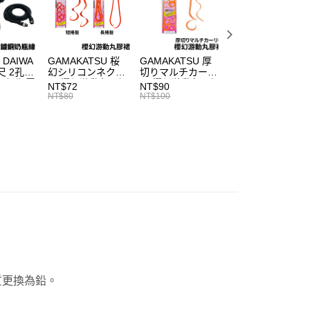
0，滿NT$1,200(含以上)免運費
費通知簡訊後14天內，點擊此簡訊中的連結，可透過四大超商
項】
網路銀行／等多元方式進行付款，方視為交易完成。
家取貨
係由「台灣大哥大股份有限公司」（以下簡稱本公司）所提供，讓
：結帳手續完成當下不需立刻繳費，但若您需要取消訂單，請聯
0，滿NT$1,200(含以上)免運費
易時，得透過本服務購買商品或服務，並由商店將買賣／分期付
的店家。未經商家同意取消之訂單仍視為有效，需透過AFTEE
金債權讓與本公司後，依約使用本公司帳單繳交帳款。
 DAIWA
GAMAKATSU 桜
GAMAKATSU 厚
GAMAKATSU
繳納相關費用。
付款
意付款使用「大哥付你分期」之契約關係目的，商店將以您的個人
尺 2孔
幻シリコンネクタ
切りマルチカーリ
LUXXE 櫻幻游動
否成功請以「AFTEE先享後付 」之結帳頁面顯示為準，若有關於
 奶瓶電
イ 櫻幻游動丸膠裙
ー 櫻幻游動丸膠裙
丸3D飄帶 膠裙 游
含姓名、電話或地址）提供予台灣大哥大進項蒐集、處理及利
NT$72
NT$90
NT$108
功／繳費後需取消欲退款等相關疑問，請聯繫「AFTEE先享後
0，滿NT$1,200(含以上)免運費
延長線
替換膠裙 H425
替換膠裙 H424
動丸配件 替換飄
公司與您本人進行分期帳單所需資料之確認、核對及更正。
NT$80
NT$100
NT$120
援中心」
https://netprotections.freshdesk.com/support/home
T1054
戶服務條款，請詳閱以下連結：
https://oppay.tw/userRule
1取貨
項】
0，滿NT$1,200(含以上)免運費
恩沛科技股份有限公司提供之「AFTEE先享後付」服務完成之
依本服務之必要範圍內提供個人資料，並將交易相關給付款項請
（門市自取請勿下單，請聯繫客服）
讓予恩沛科技股份有限公司。
個人資料處理事宜，請瀏覽以下網址：
00，滿NT$2,000(含以上)免運費
ee.tw/terms/#terms3
年的使用者請事先徵得法定代理人或監護人之同意方可使用
宅配
E先享後付」，若未經同意申辦者引起之損失，本公司不負相關責
00，滿NT$2,000(含以上)免運費
AFTEE先享後付」時，將依據個別帳號之用戶狀況，依本公司
（門市自取請勿下單，請聯繫客服）
核予不同之上限額度；若仍有額度不足之情形，本公司將視審查
用戶進行身份認證。
00，滿NT$3,000(含以上)免運費
一人註冊多個帳號或使用他人資訊註冊。若發現惡意使用之情
質更換為鉛。
科技股份有限公司將有權停止該用戶之使用額度並採取法律行