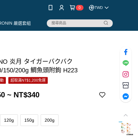
0
TWD
RONIN 嚴選套組
ANO 炎月 タイガーバクバク
20/150/200g 鯛魚頭附鉤 H223
活動
超取滿NT$1,200免運
0 ~ NT$340
120g
150g
200g