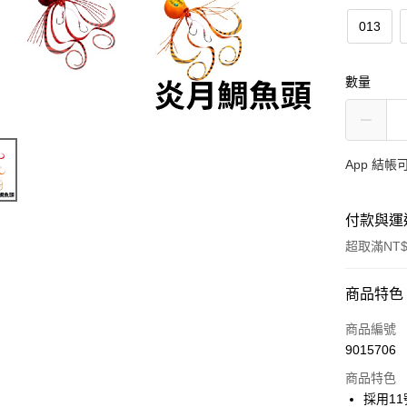
013
數量
App 結
付款與運
超取滿NT$
付款方式
商品特色
信用卡一
商品編號
9015706
信用卡分
商品特色
3 期 
採用11