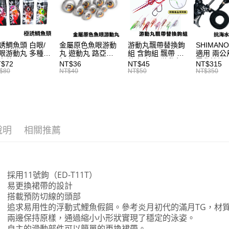
每筆NT$6
３．收到繳
【注意事
／ATM／
付款後全
1.本服務
※ 請注意
每筆NT$6
用戶於交
絡購買商品
款買賣價
誘鯛魚頭 白眼/
金屬原色魚眼游動
游動丸飄帶替換鉤
SHIMANO
先享後付
7-11取貨
2.基於同
眼游動丸 多種顏
丸 遊動丸 路亞假
組 含鉤組 飄帶 配
適用 兩公
※ 交易是
色克數可選 B250
餌 鯛魚頭 B400
件 鯛魚頭 游動丸
電動捲線器
資料（包
T$72
NT$36
NT$45
NT$315
是否繳費成
每筆NT$6
T923
源線 奶瓶
用，由本
$80
NT$40
NT$50
NT$350
付客戶支
T998
3.完整用
付款後7-1
【注意事
每筆NT$6
１．透過由
交易，需
一般宅配
求債權轉
２．關於
說明
相關推薦
每筆NT$1
https://aft
３．未成
離島一般
「AFTE
每筆NT$2
任。
採用11號鉤（ED-T11T）
４．使用「
貨到付款
即時審查
易更換裙帶的設計
結果請求
搭載預防切線的頭部
每筆NT$2
５．嚴禁
追求易用性的浮動式鯉魚假餌。參考炎月初代的滿月TG，材
形，恩沛
兩邊保持原樣，通過縮小小形狀實現了穩定的泳姿。
動。
自主的滑動部件可以簡單的更換裙帶。