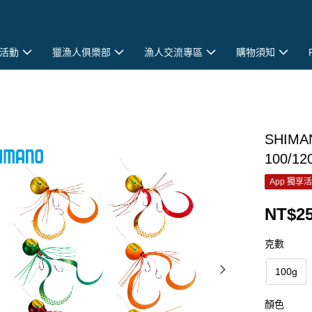
活動
獵漁人俱樂部
漁人交流專區
購物須知
SHIM
100/1
App 獨享
NT$25
克數
100g
顏色