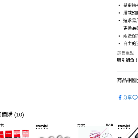
合作金
易更換
超商取貨
華南商
搭載預
Apple Pay
上海商
追求易
國泰世
更換為
街口支付
臺灣中
兩邊保
匯豐（
悠遊付
聯邦商
自主的
元大商
大哥付你
銷售重點
玉山商
相關說明
吸引鯛魚！
台新國
【大哥付
台灣樂
AFTEE先
1.本服務
2.付款方
相關說明
商品相關分
流程，驗
【關於「A
ATM付款
完成交易
AFTEE
路亞假餌
3.實際核
便利好安
分享
4.訂單成
貨到付款
１．簡單
品牌專區
消。如遇
２．便利
無法說明
３．安心
主題釣法
價購 (10)
【繳款方
運送方式
1.分期款
【「AFT
醒簡訊。
１．於結帳
全家取貨
2.透過簡
付」結帳
帳／街口支
２．訂單