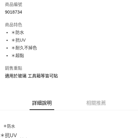
商品編號
信用卡分期付款
9018734
3 期 0 利率 每期
NT$126
21家銀行
商品特色
合作金庫商業銀行
第一商業銀行
超商取貨付款
＊防水
華南商業銀行
彰化商業銀行
＊抗UV
Apple Pay
上海商業儲蓄銀行
台北富邦商業銀行
國泰世華商業銀行
兆豐國際商業銀行
＊耐久不掉色
街口支付
臺灣中小企業銀行
台中商業銀行
＊超黏
匯豐（台灣）商業銀行
華泰商業銀行
悠遊付
聯邦商業銀行
遠東國際商業銀行
銷售重點
元大商業銀行
永豐商業銀行
大哥付你分期
適用於玻璃 工具箱等皆可貼
玉山商業銀行
星展（台灣）商業銀行
相關說明
台新國際商業銀行
中國信託商業銀行
【大哥付你分期使用說明】
台灣樂天信用卡公司
AFTEE先享後付
1.本服務由台灣大哥大提供，台灣大哥大用戶可立即使用無須另外申請。
2.付款方式選擇「大哥付你分期」，訂單成立後會自動跳轉到大哥付的交易
相關說明
詳細說明
相關推薦
流程，驗證手機門號後，選擇欲分期的期數、繳款截止日，確認付款後即完
【關於「AFTEE先享後付」】
成交易。
ATM付款
AFTEE先享後付是「在收到商品之後才付款」的支付方式。 讓您購物簡單
3.實際核准額度、可分期數及費用金額請依後續交易確認頁面所載為準。
便利好安心！
4.訂單成立30分鐘內，如未前往確認交易或遇審核未通過，訂單將自動取
貨到付款
１．簡單：不需註冊會員、不需綁卡、不需儲值。
＊防水
消。如遇「轉專審核」未通過狀況，表示未達大哥付你分期系統評分，恕無
２．便利：只要手機號碼，簡訊認證，即可結帳。
法說明評估內容。
＊抗UV
３．安心：先確認商品／服務後，再付款。