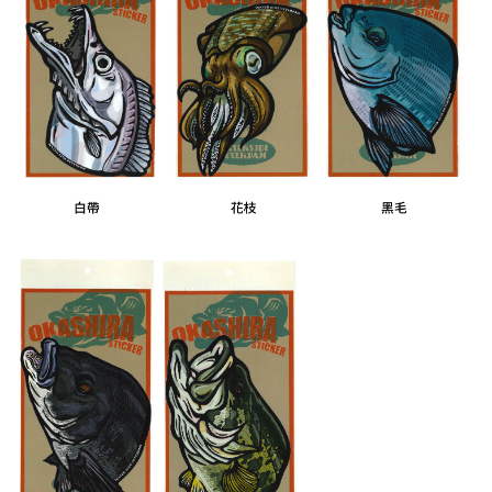
每筆NT$200，滿NT$3,000(含以上)免運費
請求用戶進行身份認證。
５．嚴禁一人註冊多個帳號或使用他人資訊註冊。若發現惡意使用之情形，
國家/地區配送(**下單前請私訊客服確認實際運費(運費另
查看運費
恩沛科技股份有限公司將有權停止該用戶之使用額度並採取法律行動。
計)，訂單才得以成立**)