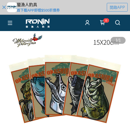
獵漁人釣具
開啟APP
首下載APP即贈$500折價券
0
1
/
1