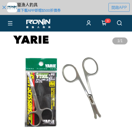
獵漁人釣具
開啟APP
首下載APP即贈$500折價券
0
1
/
1