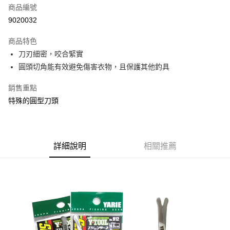
商品編號
信用卡分期付款
9020032
3 期 0 利率 每期
NT$66
21家銀行
商品特色
合作金庫商業銀行
第一商業銀行
超商取貨付款
刀刃細密，咬合緊實
華南商業銀行
彰化商業銀行
圓頭切角能有效避免傷害衣物，且保護其他釣具
Apple Pay
上海商業儲蓄銀行
台北富邦商業銀行
國泰世華商業銀行
兆豐國際商業銀行
街口支付
銷售重點
臺灣中小企業銀行
台中商業銀行
特殊的圓型刀頭
匯豐（台灣）商業銀行
華泰商業銀行
悠遊付
聯邦商業銀行
遠東國際商業銀行
元大商業銀行
永豐商業銀行
大哥付你分期
玉山商業銀行
星展（台灣）商業銀行
相關說明
台新國際商業銀行
中國信託商業銀行
詳細說明
相關推薦
【大哥付你分期使用說明】
台灣樂天信用卡公司
AFTEE先享後付
1.本服務由台灣大哥大提供，台灣大哥大用戶可立即使用無須另外申請。
2.付款方式選擇「大哥付你分期」，訂單成立後會自動跳轉到大哥付的交易
相關說明
流程，驗證手機門號後，選擇欲分期的期數、繳款截止日，確認付款後即完
【關於「AFTEE先享後付」】
成交易。
ATM付款
AFTEE先享後付是「在收到商品之後才付款」的支付方式。 讓您購物簡單
3.實際核准額度、可分期數及費用金額請依後續交易確認頁面所載為準。
便利好安心！
4.訂單成立30分鐘內，如未前往確認交易或遇審核未通過，訂單將自動取
貨到付款
１．簡單：不需註冊會員、不需綁卡、不需儲值。
消。如遇「轉專審核」未通過狀況，表示未達大哥付你分期系統評分，恕無
２．便利：只要手機號碼，簡訊認證，即可結帳。
法說明評估內容。
３．安心：先確認商品／服務後，再付款。