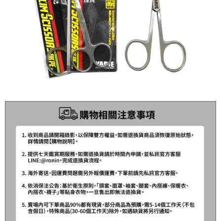
【繳款方式說明】
運送方式
1.分期款項不併入電信帳單，「大哥付你分期」於每月結算日後寄送繳費提
【「AFTEE先享後付」結帳流程】
全家取貨付款
醒簡訊。
１．於結帳方式選擇「AFTEE先享後付」後，將跳轉至「AFTEE先享後付」
2.透過簡訊連結打開帳單後，可選擇「超商條碼／台灣大直營門市／銀行轉
每筆NT$60，滿NT$1,200(含以上)免運費
結帳頁面，進行簡訊認證並確認金額後，即可完成結帳。
帳／街口支付／iPASS MONEY」等通路繳費。
２．訂單成立數日內，您將收到繳費通知簡訊。
付款後全家取貨
３．收到繳費通知簡訊後14天內，點擊此簡訊中的連結，可透過四大超商／
【注意事項】
ATM／網路銀行／等多元方式進行付款，方視為交易完成。
每筆NT$60，滿NT$1,200(含以上)免運費
1.本服務係由「台灣大哥大股份有限公司」（以下簡稱本公司）所提供，讓
※ 請注意：結帳手續完成當下不需立刻繳費，但若您需要取消訂單，請聯絡
用戶於交易時，得透過本服務購買商品或服務，並由商店將買賣／分期付款
購買商品的店家。未經商家同意取消之訂單仍視為有效，需透過AFTEE先享
7-11取貨付款
買賣價金債權讓與本公司後，依約使用本公司帳單繳交帳款。
後付繳納相關費用。
2.基於同意付款使用「大哥付你分期」之契約關係目的，商店將以您的個人
每筆NT$60，滿NT$1,200(含以上)免運費
※ 交易是否成功請以「AFTEE先享後付 」之結帳頁面顯示為準，若有關於
資料（包含姓名、電話或地址）提供予台灣大哥大進項蒐集、處理及利用，
是否繳費成功／繳費後需取消欲退款等相關疑問，請聯繫「AFTEE先享後付
由本公司與您本人進行分期帳單所需資料之確認、核對及更正。
客戶支援中心」
https://netprotections.freshdesk.com/support/home
付款後7-11取貨
3.完整用戶服務條款，請詳閱以下連結：
https://oppay.tw/userRule
每筆NT$60，滿NT$1,200(含以上)免運費
【注意事項】
１．透過由恩沛科技股份有限公司提供之「AFTEE先享後付」服務完成之交
一般宅配（門市自取請勿下單，請聯繫客服）
易，需依本服務之必要範圍內提供個人資料，並將交易相關給付款項請求債
權轉讓予恩沛科技股份有限公司。
每筆NT$100，滿NT$2,000(含以上)免運費
２．關於個人資料處理事宜，請瀏覽以下網址：
https://aftee.tw/terms/#terms3
離島一般宅配
３．未成年的使用者請事先徵得法定代理人或監護人之同意方可使用
每筆NT$200，滿NT$2,000(含以上)免運費
「AFTEE先享後付」，若未經同意申辦者引起之損失，本公司不負相關責
任。
貨到付款（門市自取請勿下單，請聯繫客服）
４．使用「AFTEE先享後付」時，將依據個別帳號之用戶狀況，依本公司即
時審查核予不同之上限額度；若仍有額度不足之情形，本公司將視審查結果