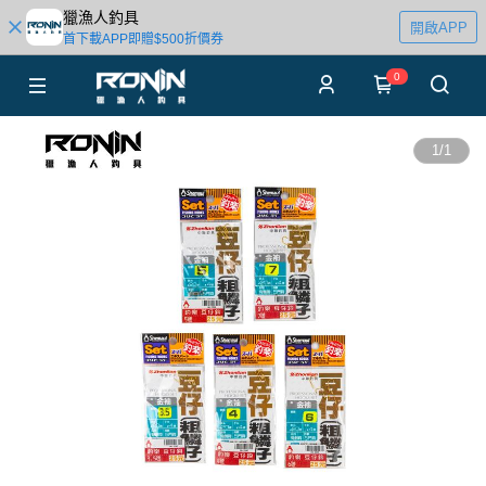
獵漁人釣具
開啟APP
首下載APP即贈$500折價券
0
1
/
1