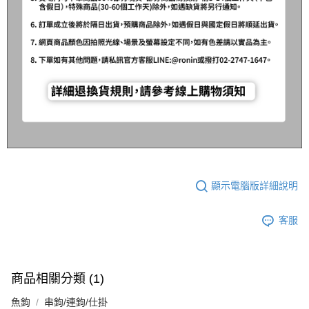
顯示電腦版詳細說明
客服
商品相關分類 (1)
魚鉤
串鉤/連鉤/仕掛