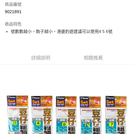
商品編號
信用卡分期付款
9021891
3 期 0 利率 每期
NT$8
21家銀行
商品特色
合作金庫商業銀行
第一商業銀行
超商取貨付款
號數數越小，鉤子越小，港邊釣遊建議可以使用4 5 6號
華南商業銀行
彰化商業銀行
Apple Pay
上海商業儲蓄銀行
台北富邦商業銀行
國泰世華商業銀行
兆豐國際商業銀行
街口支付
臺灣中小企業銀行
台中商業銀行
詳細說明
相關推薦
匯豐（台灣）商業銀行
華泰商業銀行
悠遊付
聯邦商業銀行
遠東國際商業銀行
元大商業銀行
永豐商業銀行
大哥付你分期
玉山商業銀行
星展（台灣）商業銀行
相關說明
台新國際商業銀行
中國信託商業銀行
【大哥付你分期使用說明】
台灣樂天信用卡公司
AFTEE先享後付
1.本服務由台灣大哥大提供，台灣大哥大用戶可立即使用無須另外申請。
2.付款方式選擇「大哥付你分期」，訂單成立後會自動跳轉到大哥付的交易
相關說明
流程，驗證手機門號後，選擇欲分期的期數、繳款截止日，確認付款後即完
【關於「AFTEE先享後付」】
成交易。
ATM付款
AFTEE先享後付是「在收到商品之後才付款」的支付方式。 讓您購物簡單
3.實際核准額度、可分期數及費用金額請依後續交易確認頁面所載為準。
便利好安心！
4.訂單成立30分鐘內，如未前往確認交易或遇審核未通過，訂單將自動取
貨到付款
１．簡單：不需註冊會員、不需綁卡、不需儲值。
消。如遇「轉專審核」未通過狀況，表示未達大哥付你分期系統評分，恕無
２．便利：只要手機號碼，簡訊認證，即可結帳。
法說明評估內容。
３．安心：先確認商品／服務後，再付款。