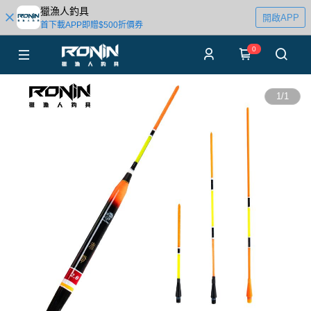
獵漁人釣具
開啟APP
首下載APP即贈$500折價券
0
1
/
1