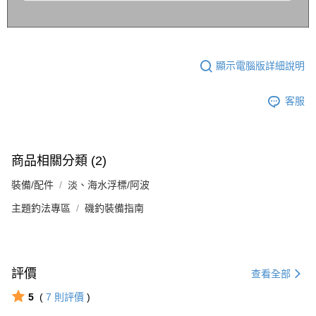
顯示電腦版詳細說明
客服
商品相關分類 (2)
裝備/配件
淡、海水浮標/阿波
主題釣法專區
磯釣裝備指南
評價
查看全部
5
(
7
則評價
)