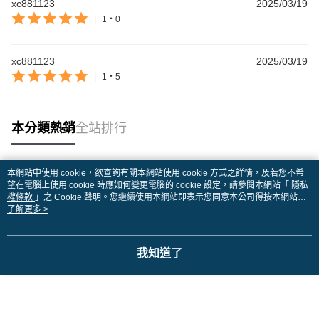
xc881123
2025/03/19
|
1・0
xc881123
2025/03/19
|
1・5
本分類熱銷
全站排行
本網站中使用 cookie，欲查詢有關本網站使用 cookie 方式之詳情，及若您不希
熱門標籤
望在電腦上使用 cookie 時應如何變更電腦的 cookie 設定，請參閱本網站「
隱私
權條款
」之 Cookie 聲明。您繼續使用本網站即表示您同意本公司得按本網站使
用條款之 Cookie 聲明使用 cookie。
了解更多 >
我知道了