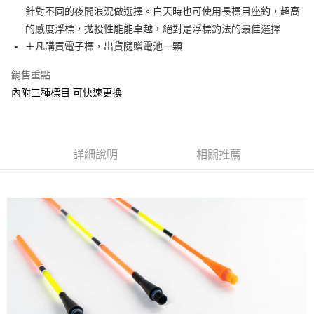
1.分期款項不併入電信帳單，「大哥付你分期」於每月結算日後寄送繳費提
【「AFTEE先享後付」結帳流程】
針對不同的夜間浪況做選擇。白天時也可使用長標目座釣，超高
一般宅配（門市自取請勿下單，請聯繫客服）
醒簡訊。
１．於結帳方式選擇「AFTEE先享後付」後，將跳轉至「AFTEE先享後付」
的感度浮標，拋投性能能卓越，絕對是浮標釣法的最佳選擇
2.透過簡訊連結打開帳單後，可選擇「超商條碼／台灣大直營門市／銀行轉
每筆NT$100，滿NT$2,000(含以上)免運費
結帳頁面，進行簡訊認證並確認金額後，即可完成結帳。
帳／街口支付／iPASS MONEY」等通路繳費。
＋凡購買電子標，出貨隨贈電池一顆
２．訂單成立數日內，您將收到繳費通知簡訊。
離島一般宅配
３．收到繳費通知簡訊後14天內，點擊此簡訊中的連結，可透過四大超商／
【注意事項】
ATM／網路銀行／等多元方式進行付款，方視為交易完成。
銷售重點
每筆NT$200，滿NT$2,000(含以上)免運費
1.本服務係由「台灣大哥大股份有限公司」（以下簡稱本公司）所提供，讓
※ 請注意：結帳手續完成當下不需立刻繳費，但若您需要取消訂單，請聯絡
內附三種標目 可快速更換
用戶於交易時，得透過本服務購買商品或服務，並由商店將買賣／分期付款
購買商品的店家。未經商家同意取消之訂單仍視為有效，需透過AFTEE先享
貨到付款（門市自取請勿下單，請聯繫客服）
買賣價金債權讓與本公司後，依約使用本公司帳單繳交帳款。
後付繳納相關費用。
2.基於同意付款使用「大哥付你分期」之契約關係目的，商店將以您的個人
每筆NT$200，滿NT$3,000(含以上)免運費
※ 交易是否成功請以「AFTEE先享後付 」之結帳頁面顯示為準，若有關於
資料（包含姓名、電話或地址）提供予台灣大哥大進項蒐集、處理及利用，
是否繳費成功／繳費後需取消欲退款等相關疑問，請聯繫「AFTEE先享後付
由本公司與您本人進行分期帳單所需資料之確認、核對及更正。
客戶支援中心」
https://netprotections.freshdesk.com/support/home
國家/地區配送(**下單前請私訊客服確認實際運費(運費另
查看運費
詳細說明
相關推薦
3.完整用戶服務條款，請詳閱以下連結：
https://oppay.tw/userRule
計)，訂單才得以成立**)
【注意事項】
１．透過由恩沛科技股份有限公司提供之「AFTEE先享後付」服務完成之交
易，需依本服務之必要範圍內提供個人資料，並將交易相關給付款項請求債
權轉讓予恩沛科技股份有限公司。
２．關於個人資料處理事宜，請瀏覽以下網址：
https://aftee.tw/terms/#terms3
３．未成年的使用者請事先徵得法定代理人或監護人之同意方可使用
「AFTEE先享後付」，若未經同意申辦者引起之損失，本公司不負相關責
任。
４．使用「AFTEE先享後付」時，將依據個別帳號之用戶狀況，依本公司即
時審查核予不同之上限額度；若仍有額度不足之情形，本公司將視審查結果
請求用戶進行身份認證。