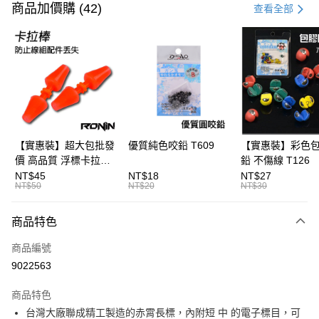
信用卡一次付款
商品加價購 (42)
查看全部
信用卡分期付款
3 期 0 利率 每期
NT$83
21家銀行
合作金庫商業銀行
第一商業銀行
Apple Pay
華南商業銀行
彰化商業銀行
街口支付
上海商業儲蓄銀行
台北富邦商業銀行
國泰世華商業銀行
兆豐國際商業銀行
悠遊付
臺灣中小企業銀行
台中商業銀行
【實惠裝】超大包批發
優質純色咬鉛 T609
【實惠裝】彩色
匯豐（台灣）商業銀行
華泰商業銀行
價 高品質 浮標卡拉棒
鉛 不傷線 T126
大哥付你分期
聯邦商業銀行
遠東國際商業銀行
20入 T086
NT$45
NT$18
NT$27
相關說明
元大商業銀行
永豐商業銀行
NT$50
NT$20
NT$30
【大哥付你分期使用說明】
玉山商業銀行
星展（台灣）商業銀行
AFTEE先享後付
1.本服務由台灣大哥大提供，台灣大哥大用戶可立即使用無須另外申請。
台新國際商業銀行
中國信託商業銀行
商品特色
2.付款方式選擇「大哥付你分期」，訂單成立後會自動跳轉到大哥付的交易
相關說明
台灣樂天信用卡公司
流程，驗證手機門號後，選擇欲分期的期數、繳款截止日，確認付款後即完
【關於「AFTEE先享後付」】
成交易。
商品編號
ATM付款
AFTEE先享後付是「在收到商品之後才付款」的支付方式。 讓您購物簡單
3.實際核准額度、可分期數及費用金額請依後續交易確認頁面所載為準。
9022563
便利好安心！
4.訂單成立30分鐘內，如未前往確認交易或遇審核未通過，訂單將自動取
貨到付款
１．簡單：不需註冊會員、不需綁卡、不需儲值。
消。如遇「轉專審核」未通過狀況，表示未達大哥付你分期系統評分，恕無
２．便利：只要手機號碼，簡訊認證，即可結帳。
商品特色
法說明評估內容。
３．安心：先確認商品／服務後，再付款。
【繳款方式說明】
運送方式
台灣大廠聯成精工製造的赤霄長標，內附短 中 的電子標目，可