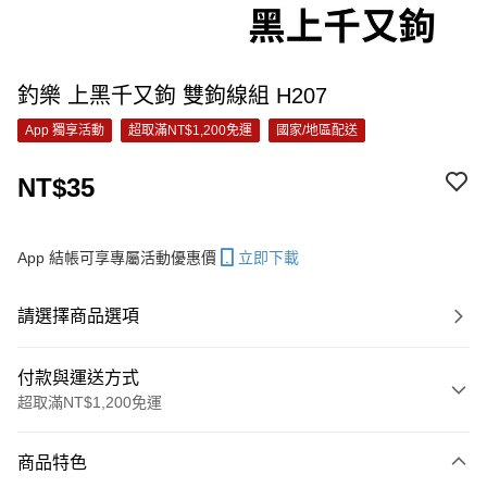
釣樂 上黑千又鉤 雙鉤線組 H207
App 獨享活動
超取滿NT$1,200免運
國家/地區配送
NT$35
App 結帳可享專屬活動優惠價
立即下載
請選擇商品選項
付款與運送方式
超取滿NT$1,200免運
付款方式
商品特色
信用卡一次付款