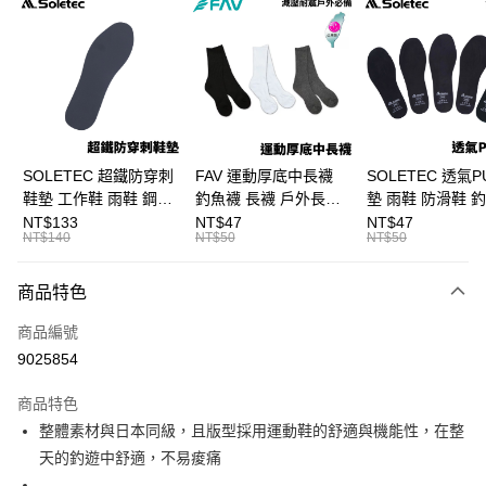
信用卡分期付款
3 期 0 利率 每期
NT$600
21家銀行
合作金庫商業銀行
第一商業銀行
超商取貨付款
華南商業銀行
彰化商業銀行
Apple Pay
上海商業儲蓄銀行
台北富邦商業銀行
國泰世華商業銀行
兆豐國際商業銀行
街口支付
臺灣中小企業銀行
台中商業銀行
SOLETEC 超鐵防穿刺
FAV 運動厚底中長襪
SOLETEC 透氣P
匯豐（台灣）商業銀行
華泰商業銀行
鞋墊 工作鞋 雨鞋 鋼頭
釣魚襪 長襪 戶外長襪
墊 雨鞋 防滑鞋 
悠遊付
聯邦商業銀行
遠東國際商業銀行
鞋配件 C667
運動襪 C668
墊 溯溪鞋 C693
NT$133
NT$47
NT$47
元大商業銀行
永豐商業銀行
NT$140
NT$50
NT$50
大哥付你分期
玉山商業銀行
星展（台灣）商業銀行
相關說明
台新國際商業銀行
中國信託商業銀行
商品特色
【大哥付你分期使用說明】
台灣樂天信用卡公司
AFTEE先享後付
1.本服務由台灣大哥大提供，台灣大哥大用戶可立即使用無須另外申請。
商品編號
2.付款方式選擇「大哥付你分期」，訂單成立後會自動跳轉到大哥付的交易
相關說明
流程，驗證手機門號後，選擇欲分期的期數、繳款截止日，確認付款後即完
9025854
【關於「AFTEE先享後付」】
成交易。
ATM付款
AFTEE先享後付是「在收到商品之後才付款」的支付方式。 讓您購物簡單
3.實際核准額度、可分期數及費用金額請依後續交易確認頁面所載為準。
便利好安心！
商品特色
4.訂單成立30分鐘內，如未前往確認交易或遇審核未通過，訂單將自動取
貨到付款
１．簡單：不需註冊會員、不需綁卡、不需儲值。
消。如遇「轉專審核」未通過狀況，表示未達大哥付你分期系統評分，恕無
整體素材與日本同級，且版型採用運動鞋的舒適與機能性，在整
２．便利：只要手機號碼，簡訊認證，即可結帳。
法說明評估內容。
天的釣遊中舒適，不易痠痛
３．安心：先確認商品／服務後，再付款。
【繳款方式說明】
運送方式