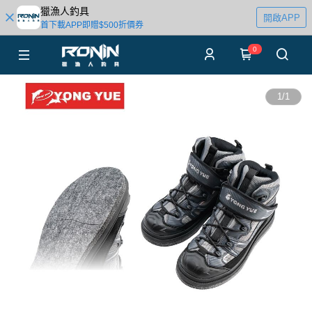
獵漁人釣具
開啟APP
首下載APP即贈$500折價券
0
1
/
1