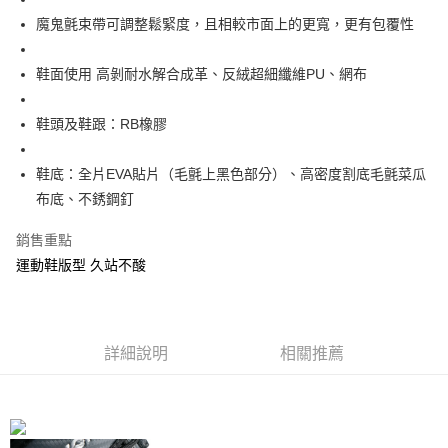
1.分期款項不併入電信帳單，「大哥付你分期」於每月結算日後寄送繳費提
【「AFTEE先享後付」結帳流程】
全家取貨付款
醒簡訊。
魔鬼氈束帶可調整鬆緊度，且相較市面上的更寬，更有包覆性
１．於結帳方式選擇「AFTEE先享後付」後，將跳轉至「AFTEE先享後付」
2.透過簡訊連結打開帳單後，可選擇「超商條碼／台灣大直營門市／銀行轉
每筆NT$60，滿NT$1,200(含以上)免運費
結帳頁面，進行簡訊認證並確認金額後，即可完成結帳。
帳／街口支付／iPASS MONEY」等通路繳費。
２．訂單成立數日內，您將收到繳費通知簡訊。
鞋面使用 高剝耐水解合成革、反絨超細纖維PU、網布
付款後全家取貨
３．收到繳費通知簡訊後14天內，點擊此簡訊中的連結，可透過四大超商／
【注意事項】
ATM／網路銀行／等多元方式進行付款，方視為交易完成。
每筆NT$60，滿NT$1,200(含以上)免運費
1.本服務係由「台灣大哥大股份有限公司」（以下簡稱本公司）所提供，讓
※ 請注意：結帳手續完成當下不需立刻繳費，但若您需要取消訂單，請聯絡
鞋頭及鞋跟：RB橡膠
用戶於交易時，得透過本服務購買商品或服務，並由商店將買賣／分期付款
購買商品的店家。未經商家同意取消之訂單仍視為有效，需透過AFTEE先享
7-11取貨付款
買賣價金債權讓與本公司後，依約使用本公司帳單繳交帳款。
後付繳納相關費用。
2.基於同意付款使用「大哥付你分期」之契約關係目的，商店將以您的個人
每筆NT$60，滿NT$1,200(含以上)免運費
※ 交易是否成功請以「AFTEE先享後付 」之結帳頁面顯示為準，若有關於
鞋底：全片EVA貼片（毛氈上黑色部分）、高密度割底毛氈菜瓜
資料（包含姓名、電話或地址）提供予台灣大哥大進項蒐集、處理及利用，
是否繳費成功／繳費後需取消欲退款等相關疑問，請聯繫「AFTEE先享後付
布底、不銹鋼釘
由本公司與您本人進行分期帳單所需資料之確認、核對及更正。
客戶支援中心」
https://netprotections.freshdesk.com/support/home
付款後7-11取貨
3.完整用戶服務條款，請詳閱以下連結：
https://oppay.tw/userRule
每筆NT$60，滿NT$1,200(含以上)免運費
銷售重點
【注意事項】
１．透過由恩沛科技股份有限公司提供之「AFTEE先享後付」服務完成之交
運動鞋版型 久站不酸
一般宅配（門市自取請勿下單，請聯繫客服）
易，需依本服務之必要範圍內提供個人資料，並將交易相關給付款項請求債
權轉讓予恩沛科技股份有限公司。
每筆NT$100，滿NT$2,000(含以上)免運費
２．關於個人資料處理事宜，請瀏覽以下網址：
https://aftee.tw/terms/#terms3
離島一般宅配
３．未成年的使用者請事先徵得法定代理人或監護人之同意方可使用
詳細說明
相關推薦
每筆NT$200，滿NT$2,000(含以上)免運費
「AFTEE先享後付」，若未經同意申辦者引起之損失，本公司不負相關責
任。
貨到付款（門市自取請勿下單，請聯繫客服）
４．使用「AFTEE先享後付」時，將依據個別帳號之用戶狀況，依本公司即
時審查核予不同之上限額度；若仍有額度不足之情形，本公司將視審查結果
每筆NT$200，滿NT$3,000(含以上)免運費
請求用戶進行身份認證。