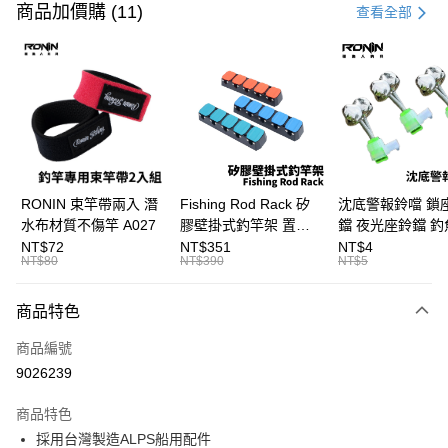
信用卡一次付款
商品加價購 (11)
查看全部
信用卡分期付款
3 期 0 利率 每期
NT$933
21家銀行
合作金庫商業銀行
第一商業銀行
Apple Pay
華南商業銀行
彰化商業銀行
街口支付
上海商業儲蓄銀行
台北富邦商業銀行
國泰世華商業銀行
兆豐國際商業銀行
悠遊付
臺灣中小企業銀行
台中商業銀行
RONIN 束竿帶兩入 潛
Fishing Rod Rack 矽
沈底警報鈴噹 鎖
匯豐（台灣）商業銀行
華泰商業銀行
水布材質不傷竿 A027
膠壁掛式釣竿架 置竿
鐺 夜光座鈴鐺 釣
大哥付你分期
聯邦商業銀行
遠東國際商業銀行
架 壁鎖式竿架 釣竿展
鐺 沉底鈴鐺 1入 可插
NT$72
NT$351
NT$4
相關說明
元大商業銀行
永豐商業銀行
NT$80
NT$390
NT$5
示架 T1086
Ø4.5x37mm夜光
【大哥付你分期使用說明】
玉山商業銀行
星展（台灣）商業銀行
T115
AFTEE先享後付
1.本服務由台灣大哥大提供，台灣大哥大用戶可立即使用無須另外申請。
台新國際商業銀行
中國信託商業銀行
商品特色
2.付款方式選擇「大哥付你分期」，訂單成立後會自動跳轉到大哥付的交易
相關說明
台灣樂天信用卡公司
流程，驗證手機門號後，選擇欲分期的期數、繳款截止日，確認付款後即完
【關於「AFTEE先享後付」】
成交易。
商品編號
ATM付款
AFTEE先享後付是「在收到商品之後才付款」的支付方式。 讓您購物簡單
3.實際核准額度、可分期數及費用金額請依後續交易確認頁面所載為準。
9026239
便利好安心！
4.訂單成立30分鐘內，如未前往確認交易或遇審核未通過，訂單將自動取
貨到付款
１．簡單：不需註冊會員、不需綁卡、不需儲值。
消。如遇「轉專審核」未通過狀況，表示未達大哥付你分期系統評分，恕無
２．便利：只要手機號碼，簡訊認證，即可結帳。
商品特色
法說明評估內容。
３．安心：先確認商品／服務後，再付款。
【繳款方式說明】
運送方式
採用台灣製造ALPS船用配件