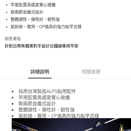
1.分期款項不併入電信帳單，「大哥付你分期」於每月結算日後寄送繳費提
【「AFTEE先享後付」結帳流程】
竿尾配置高感度實心玻纖
一般宅配（門市自取請勿下單，請聯繫客服）
醒簡訊。
１．於結帳方式選擇「AFTEE先享後付」後，將跳轉至「AFTEE先享後付」
取兩節並繼式設計
2.透過簡訊連結打開帳單後，可選擇「超商條碼／台灣大直營門市／銀行轉
每筆NT$100，滿NT$2,000(含以上)免運費
結帳頁面，進行簡訊認證並確認金額後，即可完成結帳。
帳／街口支付／iPASS MONEY」等通路繳費。
整體調性，彈性好、韌性強
２．訂單成立數日內，您將收到繳費通知簡訊。
大型宅配(門市自取請勿下單，請聯繫客服）
３．收到繳費通知簡訊後14天內，點擊此簡訊中的連結，可透過四大超商／
是耐操、實用、CP值高的強力船竿式樣
【注意事項】
ATM／網路銀行／等多元方式進行付款，方視為交易完成。
每筆NT$150，滿NT$2,000(含以上)免運費
1.本服務係由「台灣大哥大股份有限公司」（以下簡稱本公司）所提供，讓
※ 請注意：結帳手續完成當下不需立刻繳費，但若您需要取消訂單，請聯絡
銷售重點
用戶於交易時，得透過本服務購買商品或服務，並由商店將買賣／分期付款
購買商品的店家。未經商家同意取消之訂單仍視為有效，需透過AFTEE先享
離島一般宅配
買賣價金債權讓與本公司後，依約使用本公司帳單繳交帳款。
針對白帶魚職業釣手設計白鐵線專用竿款
後付繳納相關費用。
2.基於同意付款使用「大哥付你分期」之契約關係目的，商店將以您的個人
每筆NT$200，滿NT$2,000(含以上)免運費
※ 交易是否成功請以「AFTEE先享後付 」之結帳頁面顯示為準，若有關於
資料（包含姓名、電話或地址）提供予台灣大哥大進項蒐集、處理及利用，
是否繳費成功／繳費後需取消欲退款等相關疑問，請聯繫「AFTEE先享後付
由本公司與您本人進行分期帳單所需資料之確認、核對及更正。
客戶支援中心」
https://netprotections.freshdesk.com/support/home
貨到付款（門市自取請勿下單，請聯繫客服）
3.完整用戶服務條款，請詳閱以下連結：
https://oppay.tw/userRule
每筆NT$200，滿NT$3,000(含以上)免運費
詳細說明
相關推薦
【注意事項】
１．透過由恩沛科技股份有限公司提供之「AFTEE先享後付」服務完成之交
國家/地區配送(**下單前請私訊客服確認實際運費(運費另
查看運費
易，需依本服務之必要範圍內提供個人資料，並將交易相關給付款項請求債
計)，訂單才得以成立**)
權轉讓予恩沛科技股份有限公司。
採用台灣製造ALPS船用配件
２．關於個人資料處理事宜，請瀏覽以下網址：
竿尾配置高感度實心玻纖
https://aftee.tw/terms/#terms3
取兩節並繼式設計
３．未成年的使用者請事先徵得法定代理人或監護人之同意方可使用
整體調性，彈性好、韌性強
「AFTEE先享後付」，若未經同意申辦者引起之損失，本公司不負相關責
是耐操、實用、CP值高的強力船竿式樣
任。
４．使用「AFTEE先享後付」時，將依據個別帳號之用戶狀況，依本公司即
時審查核予不同之上限額度；若仍有額度不足之情形，本公司將視審查結果
請求用戶進行身份認證。