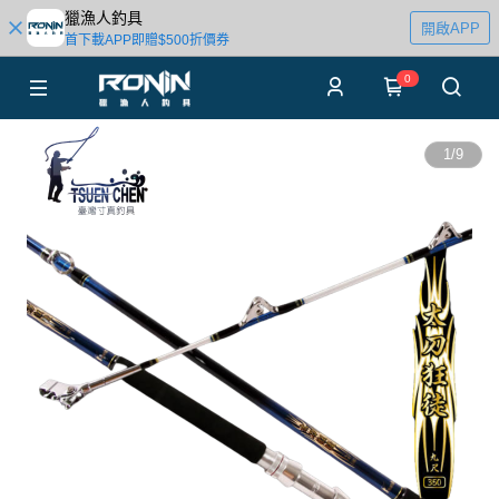
獵漁人釣具
開啟APP
首下載APP即贈$500折價券
0
1
/
9