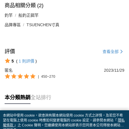
商品相關分類 (2)
釣竿
船釣正餌竿
品牌專區
TSUENCHEN寸真
評價
查看全部
5
(
1
則評價
)
匿名
2023/11/29
|
450−270
本分類熱銷
全站排行
本網站中使用 cookie，欲查詢有關本網站使用 cookie 方式之詳情，及若您不希
熱門標籤
望在電腦上使用 cookie 時應如何變更電腦的 cookie 設定，請參閱本網站「
隱私
權條款
」之 Cookie 聲明。您繼續使用本網站即表示您同意本公司得按本網站使