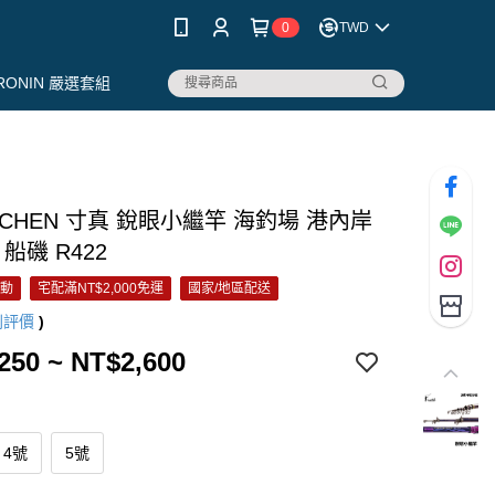
0
TWD
RONIN 嚴選套組
NCHEN 寸真 銳眼小繼竿 海釣場 港內岸
 船磯 R422
活動
宅配滿NT$2,000免運
國家/地區配送
則評價
)
250 ~ NT$2,600
4號
5號