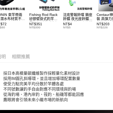
３．收到繳
【注意事
／ATM／
大型宅配
1.本服務
※ 請注意
每筆NT$1
用戶於交
絡購買商品
ONIN 束竿帶兩
Fishing Rod Rack
沈底警報鈴噹 鎖座
Centaur
款買賣價
先享後付
 潛水布材質不傷
矽膠壁掛式釣竿架
鈴鐺 夜光座鈴鐺
裝 高彈力
離島一般
2.基於同
竿 A027
置竿架 壁鎖式竿架
釣魚鈴鐺 沉底鈴鐺
綁竿帶 彈
※ 交易是
T$72
NT$351
NT$4
NT$203
資料（包
釣竿展示架 T1086
1入 可插
束帶 A03
是否繳費成
$80
NT$390
NT$5
NT$226
每筆NT$2
Ø4.5x37mm夜光
用，由本
付客戶支
棒 T115
3.完整用
貨到付款
【注意事
每筆NT$2
１．透過由
交易，需
國家/地區
求債權轉
說明
相關推薦
２．關於
計)，訂單才
https://aft
３．未成
「AFTE
採日本高模量碳纖維製作採輕量化素材設計
任。
採用IM圓孔斜導環，並且增加導環配置數量
４．使用「
使受力點完美平均分散於竿體各處
即時審查
不同號數讓釣手自由對應不同環境與釣場
結果請求
從海釣場、港內岸釣、筏釣、船磯等都能因應
５．嚴禁
鷹眼將會引領未來小繼市場的新航向
形，恩沛
動。