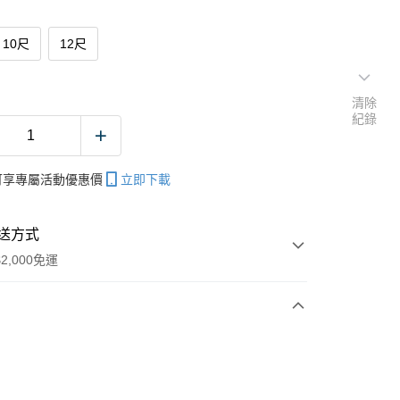
10尺
12尺
清除
紀錄
帳可享專屬活動優惠價
立即下載
送方式
2,000免運
次付款
期付款