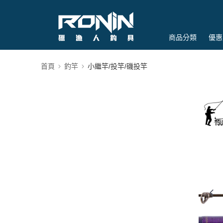
商品分類
優惠
首頁
釣竿
小繼竿/投竿/磯投竿