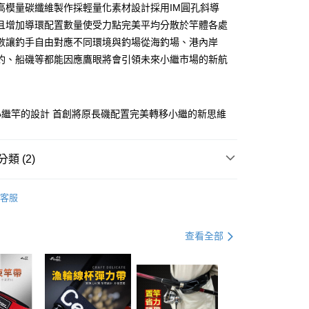
0 利率 每期
NT$750
21家銀行
高模量碳纖維製作採輕量化素材設計採用IM圓孔斜導
庫商業銀行
第一商業銀行
且增加導環配置數量使受力點完美平均分散於竿體各處
業銀行
彰化商業銀行
數讓釣手自由對應不同環境與釣場從海釣場、港內岸
業儲蓄銀行
台北富邦商業銀行
釣、船磯等都能因應鷹眼將會引領未來小繼市場的新航
華商業銀行
兆豐國際商業銀行
小企業銀行
台中商業銀行
台灣）商業銀行
華泰商業銀行
分期
業銀行
遠東國際商業銀行
小繼竿的設計 首創將原長磯配置完美轉移小繼的新思維
業銀行
永豐商業銀行
你分期使用說明】
業銀行
星展（台灣）商業銀行
享後付
由台灣大哥大提供，台灣大哥大用戶可立即使用無須另外申請。
際商業銀行
中國信託商業銀行
式選擇「大哥付你分期」，訂單成立後會自動跳轉到大哥付的交易
類 (2)
天信用卡公司
證手機門號後，選擇欲分期的期數、繳款截止日，確認付款後即
FTEE先享後付」】
。
先享後付是「在收到商品之後才付款」的支付方式。 讓您購物簡單
繼竿/投竿/磯投竿
准額度、可分期數及費用金額請依後續交易確認頁面所載為準。
客服
心！
立30分鐘內，如未前往確認交易或遇審核未通過，訂單將自動取
TSUENCHEN寸真
：不需註冊會員、不需綁卡、不需儲值。
「轉專審核」未通過狀況，表示未達大哥付你分期系統評分，恕
：只要手機號碼，簡訊認證，即可結帳。
評估內容。
：先確認商品／服務後，再付款。
查看全部
式說明】
項不併入電信帳單，「大哥付你分期」於每月結算日後寄送繳費提
EE先享後付」結帳流程】
方式選擇「AFTEE先享後付」後，將跳轉至「AFTEE先享後
（門市自取請勿下單，請聯繫客服）
訊連結打開帳單後，可選擇「超商條碼／台灣大直營門市／銀行轉
頁面，進行簡訊認證並確認金額後，即可完成結帳。
付／iPASS MONEY」等通路繳費。
00，滿NT$2,000(含以上)免運費
成立數日內，您將收到繳費通知簡訊。