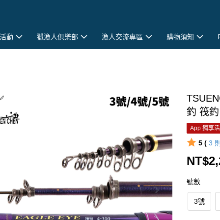
活動
獵漁人俱樂部
漁人交流專區
購物須知
TSUE
釣 筏釣
App 獨享
5 (
3
NT$2,
號數
3號