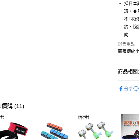
3 期 
採日本
合作金
環，並
Apple Pay
華南商
不同號
街口支付
上海商
釣、筏
國泰世
向
悠遊付
臺灣中
匯豐（
銷售重點
大哥付你
聯邦商
顛覆傳統
相關說明
元大商
【大哥付
玉山商
AFTEE先
1.本服務
台新國
2.付款方
商品相關分
相關說明
台灣樂
流程，驗
【關於「A
ATM付款
完成交易
釣竿
AFTEE
小
3.實際核
分享
便利好安
4.訂單成
貨到付款
品牌專區
１．簡單
消。如遇
２．便利
無法說明
價購 (11)
３．安心
【繳款方
運送方式
1.分期款
【「AFT
醒簡訊。
１．於結帳
一般宅配
2.透過簡
付」結帳
帳／街口支
每筆NT$1
２．訂單