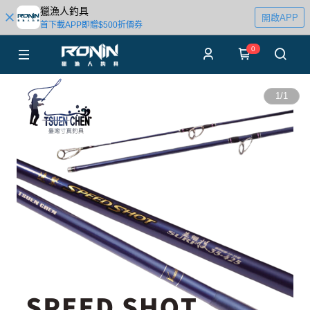
獵漁人釣具
開啟APP
首下載APP即贈$500折價券
0
1
/
1