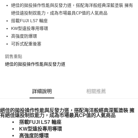
３．安心：先確認商品／服務後，再付款。
【繳款方式說明】
運送方式
絕佳的拋投操作性能與反發力道，搭配海洋般經典深藍塗裝 擁有
1.分期款項不併入電信帳單，「大哥付你分期」於每月結算日後寄送繳費提
【「AFTEE先享後付」結帳流程】
絕佳遠投制奴能力，成為市場最具CP值的人氣商品
一般宅配（門市自取請勿下單，請聯繫客服）
醒簡訊。
１．於結帳方式選擇「AFTEE先享後付」後，將跳轉至「AFTEE先享後付」
搭載FUJI LS7 輪座
2.透過簡訊連結打開帳單後，可選擇「超商條碼／台灣大直營門市／銀行轉
每筆NT$100，滿NT$2,000(含以上)免運費
結帳頁面，進行簡訊認證並確認金額後，即可完成結帳。
帳／街口支付／iPASS MONEY」等通路繳費。
KW型遠投專用導環
２．訂單成立數日內，您將收到繳費通知簡訊。
大型宅配(門市自取請勿下單，請聯繫客服）
３．收到繳費通知簡訊後14天內，點擊此簡訊中的連結，可透過四大超商／
高強度防爆環
【注意事項】
ATM／網路銀行／等多元方式進行付款，方視為交易完成。
每筆NT$150，滿NT$2,000(含以上)免運費
1.本服務係由「台灣大哥大股份有限公司」（以下簡稱本公司）所提供，讓
可拆式配重後塞
※ 請注意：結帳手續完成當下不需立刻繳費，但若您需要取消訂單，請聯絡
用戶於交易時，得透過本服務購買商品或服務，並由商店將買賣／分期付款
購買商品的店家。未經商家同意取消之訂單仍視為有效，需透過AFTEE先享
離島一般宅配
買賣價金債權讓與本公司後，依約使用本公司帳單繳交帳款。
銷售重點
後付繳納相關費用。
2.基於同意付款使用「大哥付你分期」之契約關係目的，商店將以您的個人
每筆NT$200，滿NT$2,000(含以上)免運費
※ 交易是否成功請以「AFTEE先享後付 」之結帳頁面顯示為準，若有關於
絕佳的拋投操作性能與反發力道
資料（包含姓名、電話或地址）提供予台灣大哥大進項蒐集、處理及利用，
是否繳費成功／繳費後需取消欲退款等相關疑問，請聯繫「AFTEE先享後付
由本公司與您本人進行分期帳單所需資料之確認、核對及更正。
客戶支援中心」
https://netprotections.freshdesk.com/support/home
貨到付款（門市自取請勿下單，請聯繫客服）
3.完整用戶服務條款，請詳閱以下連結：
https://oppay.tw/userRule
每筆NT$200，滿NT$3,000(含以上)免運費
【注意事項】
１．透過由恩沛科技股份有限公司提供之「AFTEE先享後付」服務完成之交
詳細說明
相關推薦
國家/地區配送(**下單前請私訊客服確認實際運費(運費另
查看運費
易，需依本服務之必要範圍內提供個人資料，並將交易相關給付款項請求債
計)，訂單才得以成立**)
權轉讓予恩沛科技股份有限公司。
２．關於個人資料處理事宜，請瀏覽以下網址：
絕佳的拋投操作性能與反發力道，搭配海洋般經典深藍塗裝 擁
https://aftee.tw/terms/#terms3
有絕佳遠投制奴能力，成為市場最具CP值的人氣商品
３．未成年的使用者請事先徵得法定代理人或監護人之同意方可使用
搭載FUJI LS7 輪座
「AFTEE先享後付」，若未經同意申辦者引起之損失，本公司不負相關責
KW型遠投專用導環
任。
４．使用「AFTEE先享後付」時，將依據個別帳號之用戶狀況，依本公司即
高強度防爆環