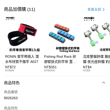
付款方式
信用卡一次付款
商品加價購 (11)
查看全部
信用卡分期付款
3 期 0 利率 每期
NT$1,066
21家銀行
合作金庫商業銀行
第一商業銀行
Apple Pay
華南商業銀行
彰化商業銀行
街口支付
上海商業儲蓄銀行
台北富邦商業銀行
國泰世華商業銀行
兆豐國際商業銀行
悠遊付
臺灣中小企業銀行
台中商業銀行
RONIN 束竿帶兩入 潛
Fishing Rod Rack 矽
沈底警報鈴噹 鎖
匯豐（台灣）商業銀行
華泰商業銀行
水布材質不傷竿 A027
膠壁掛式釣竿架 置竿
鐺 夜光座鈴鐺 釣
大哥付你分期
聯邦商業銀行
遠東國際商業銀行
架 壁鎖式竿架 釣竿展
鐺 沉底鈴鐺 1入 可插
NT$72
NT$351
NT$4
相關說明
元大商業銀行
永豐商業銀行
NT$80
NT$390
NT$5
示架 T1086
Ø4.5x37mm夜光
【大哥付你分期使用說明】
玉山商業銀行
星展（台灣）商業銀行
T115
AFTEE先享後付
1.本服務由台灣大哥大提供，台灣大哥大用戶可立即使用無須另外申請。
台新國際商業銀行
中國信託商業銀行
商品特色
2.付款方式選擇「大哥付你分期」，訂單成立後會自動跳轉到大哥付的交易
相關說明
台灣樂天信用卡公司
流程，驗證手機門號後，選擇欲分期的期數、繳款截止日，確認付款後即完
【關於「AFTEE先享後付」】
成交易。
商品編號
ATM付款
AFTEE先享後付是「在收到商品之後才付款」的支付方式。 讓您購物簡單
3.實際核准額度、可分期數及費用金額請依後續交易確認頁面所載為準。
9026263
便利好安心！
4.訂單成立30分鐘內，如未前往確認交易或遇審核未通過，訂單將自動取
貨到付款
１．簡單：不需註冊會員、不需綁卡、不需儲值。
消。如遇「轉專審核」未通過狀況，表示未達大哥付你分期系統評分，恕無
２．便利：只要手機號碼，簡訊認證，即可結帳。
商品特色
法說明評估內容。