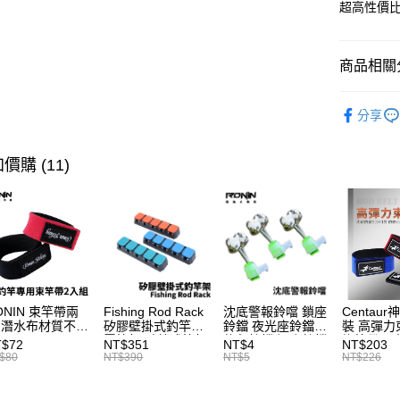
悠遊付
超高性價
臺灣中
匯豐（
大哥付你
聯邦商
相關說明
商品相關分
元大商
【大哥付
玉山商
AFTEE先
1.本服務
釣竿
船
台新國
2.付款方
相關說明
分享
台灣樂
流程，驗
【關於「A
品牌專區
ATM付款
完成交易
AFTEE
3.實際核
便利好安
價購 (11)
4.訂單成
貨到付款
１．簡單
消。如遇
２．便利
無法說明
３．安心
【繳款方
運送方式
1.分期款
【「AFT
醒簡訊。
１．於結帳
一般宅配
2.透過簡
付」結帳
帳／街口支
每筆NT$1
２．訂單
３．收到繳
ONIN 束竿帶兩
Fishing Rod Rack
沈底警報鈴噹 鎖座
Centaur
【注意事
／ATM／
大型宅配
 潛水布材質不傷
矽膠壁掛式釣竿架
鈴鐺 夜光座鈴鐺
裝 高彈力
1.本服務
※ 請注意
竿 A027
置竿架 壁鎖式竿架
釣魚鈴鐺 沉底鈴鐺
綁竿帶 彈
T$72
NT$351
NT$4
NT$203
每筆NT$1
用戶於交
絡購買商品
釣竿展示架 T1086
1入 可插
束帶 A03
$80
NT$390
NT$5
NT$226
款買賣價
Ø4.5x37mm夜光
先享後付
離島一般
2.基於同
棒 T115
※ 交易是
資料（包