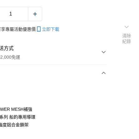
帳可享專屬活動優惠價
立即下載
清除
紀錄
送方式
2,000免運
次付款
期付款
0 利率 每期
NT$666
21家銀行
WER MESH補強
庫商業銀行
第一商業銀行
C系列 船釣專用導環
業銀行
彰化商業銀行
強度鋁合金鎖架
業儲蓄銀行
台北富邦商業銀行
華商業銀行
兆豐國際商業銀行