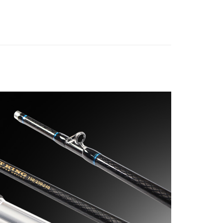
功／繳費後需取消欲退款等相關疑問，請聯繫「AFTEE先享後
00，滿NT$2,000(含以上)免運費
公司與您本人進行分期帳單所需資料之確認、核對及更正。
援中心」
https://netprotections.freshdesk.com/support/home
戶服務條款，請詳閱以下連結：
https://oppay.tw/userRule
（門市自取請勿下單，請聯繫客服）
項】
00，滿NT$3,000(含以上)免運費
恩沛科技股份有限公司提供之「AFTEE先享後付」服務完成之
依本服務之必要範圍內提供個人資料，並將交易相關給付款項請
配送(**下單前請私訊客服確認實際運費(運費另
查看運費
讓予恩沛科技股份有限公司。
個人資料處理事宜，請瀏覽以下網址：
得以成立**)
ee.tw/terms/#terms3
年的使用者請事先徵得法定代理人或監護人之同意方可使用
E先享後付」，若未經同意申辦者引起之損失，本公司不負相關責
AFTEE先享後付」時，將依據個別帳號之用戶狀況，依本公司
核予不同之上限額度；若仍有額度不足之情形，本公司將視審查
用戶進行身份認證。
一人註冊多個帳號或使用他人資訊註冊。若發現惡意使用之情
科技股份有限公司將有權停止該用戶之使用額度並採取法律行