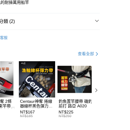
比的耐操萬用船竿
小企業銀行
台中商業銀行
台灣）商業銀行
華泰商業銀行
分期
業銀行
遠東國際商業銀行
類 (2)
業銀行
永豐商業銀行
你分期使用說明】
業銀行
星展（台灣）商業銀行
享後付
由台灣大哥大提供，台灣大哥大用戶可立即使用無須另外申請。
釣正餌竿
際商業銀行
中國信託商業銀行
式選擇「大哥付你分期」，訂單成立後會自動跳轉到大哥付的交易
客服
天信用卡公司
證手機門號後，選擇欲分期的期數、繳款截止日，確認付款後即
FTEE先享後付」】
TSUENCHEN寸真
。
先享後付是「在收到商品之後才付款」的支付方式。 讓您購物簡單
准額度、可分期數及費用金額請依後續交易確認頁面所載為準。
心！
查看全部
立30分鐘內，如未前往確認交易或遇審核未通過，訂單將自動取
：不需註冊會員、不需綁卡、不需儲值。
「轉專審核」未通過狀況，表示未達大哥付你分期系統評分，恕
：只要手機號碼，簡訊認證，即可結帳。
評估內容。
：先確認商品／服務後，再付款。
式說明】
項不併入電信帳單，「大哥付你分期」於每月結算日後寄送繳費提
EE先享後付」結帳流程】
方式選擇「AFTEE先享後付」後，將跳轉至「AFTEE先享後
（門市自取請勿下單，請聯繫客服）
訊連結打開帳單後，可選擇「超商條碼／台灣大直營門市／銀行轉
頁面，進行簡訊認證並確認金額後，即可完成結帳。
付／iPASS MONEY」等通路繳費。
00，滿NT$2,000(含以上)免運費
成立數日內，您將收到繳費通知簡訊。
費通知簡訊後14天內，點擊此簡訊中的連結，可透過四大超商
神奪 2條
Centaur神奪 捲線
釣魚置竿腰帶 磯釣
釣竿橡膠尾塞
項】
網路銀行／等多元方式進行付款，方視為交易完成。
(門市自取請勿下單，請聯繫客服）
束竿帶
器線杯黑色彈力帶
前打 路亞 A020
T513
係由「台灣大哥大股份有限公司」（以下簡稱本公司）所提供，讓
：結帳手續完成當下不需立刻繳費，但若您需要取消訂單，請聯
性魔鬼氈
T227
NT$167
NT$225
NT$27
50，滿NT$2,000(含以上)免運費
易時，得透過本服務購買商品或服務，並由商店將買賣／分期付
的店家。未經商家同意取消之訂單仍視為有效，需透過AFTEE
7
NT$185
NT$250
NT$30
金債權讓與本公司後，依約使用本公司帳單繳交帳款。
繳納相關費用。
宅配
意付款使用「大哥付你分期」之契約關係目的，商店將以您的個人
否成功請以「AFTEE先享後付 」之結帳頁面顯示為準，若有關於
含姓名、電話或地址）提供予台灣大哥大進項蒐集、處理及利