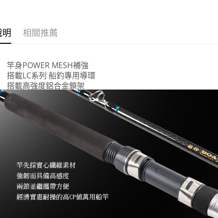
是否繳費成
每筆NT$2
用，由本
付客戶支
3.完整用
貨到付款
【注意事
說明
相關推薦
每筆NT$2
１．透過由
交易，需
國家/地區
求債權轉
２．關於
計)，訂單才
竿身POWER MESH補強
https://aft
搭載LC系列 船釣專用導環
３．未成
搭載高強度鋁合金鎖架
「AFTE
任。
４．使用「
即時審查
結果請求
５．嚴禁
形，恩沛
動。