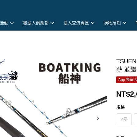
活動
獵漁人俱樂部
漁人交流專區
購物須知
TSUEN
號 並繼
App 獨享
NT$2,
規格
7尺