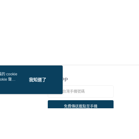
 cookie
kie 聲明
我知道了
官方APP
免費傳送載點至手機
若接到可疑電話，請洽詢165反詐騙專線
本站最佳瀏覽環境請使用 Google Chrome、Firefox 或 Edge 以上版本