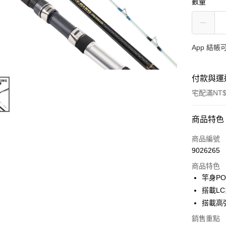
數量
App 結
付款與運
宅配滿NT$
付款方式
商品特色
信用卡一
商品編號
9026265
信用卡分
商品特色
3 期 
竿身PO
合作金
搭載L
Apple Pay
華南商
搭載高
街口支付
上海商
銷售重點
國泰世