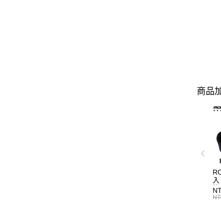
商品加
R
入
N
NT