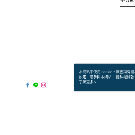
本網站中使用 cookie，欲查詢有關
設定，請參閱本網站「
隱私權條款
使用 cookie。
了解更多 >
TW-MWG1-61-99 Web2.0 De
© 2026 by 城市路亞事業有限公司