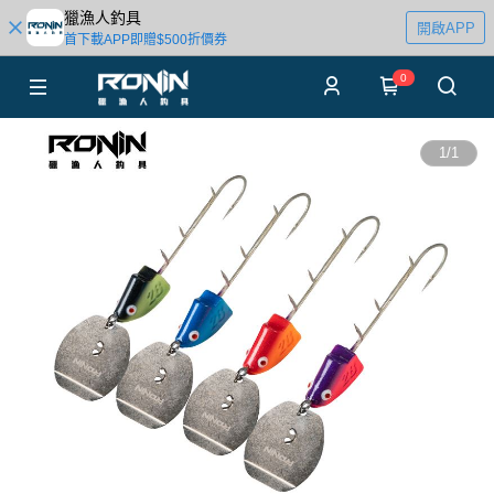
獵漁人釣具
開啟APP
首下載APP即贈$500折價券
0
1
/
1