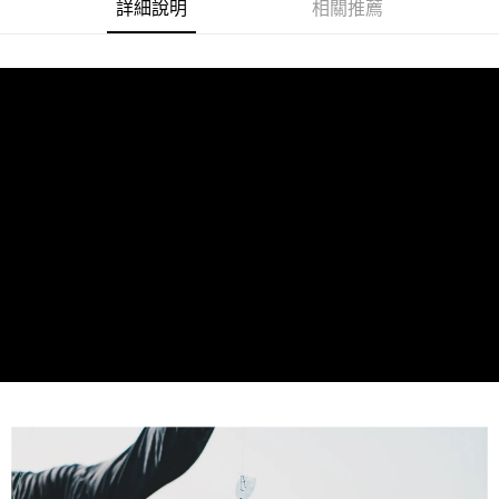
貨到付款
１．簡單：不需註冊會員、不需綁卡、不需儲值。
詳細說明
相關推薦
消。如遇「轉專審核」未通過狀況，表示未達大哥付你分期系統評分，恕無
２．便利：只要手機號碼，簡訊認證，即可結帳。
法說明評估內容。
３．安心：先確認商品／服務後，再付款。
【繳款方式說明】
運送方式
1.分期款項不併入電信帳單，「大哥付你分期」於每月結算日後寄送繳費提
【「AFTEE先享後付」結帳流程】
全家取貨付款
醒簡訊。
１．於結帳方式選擇「AFTEE先享後付」後，將跳轉至「AFTEE先享後付」
2.透過簡訊連結打開帳單後，可選擇「超商條碼／台灣大直營門市／銀行轉
每筆NT$60，滿NT$1,200(含以上)免運費
結帳頁面，進行簡訊認證並確認金額後，即可完成結帳。
帳／街口支付／iPASS MONEY」等通路繳費。
２．訂單成立數日內，您將收到繳費通知簡訊。
付款後全家取貨
３．收到繳費通知簡訊後14天內，點擊此簡訊中的連結，可透過四大超商／
【注意事項】
ATM／網路銀行／等多元方式進行付款，方視為交易完成。
每筆NT$60，滿NT$1,200(含以上)免運費
1.本服務係由「台灣大哥大股份有限公司」（以下簡稱本公司）所提供，讓
※ 請注意：結帳手續完成當下不需立刻繳費，但若您需要取消訂單，請聯絡
用戶於交易時，得透過本服務購買商品或服務，並由商店將買賣／分期付款
購買商品的店家。未經商家同意取消之訂單仍視為有效，需透過AFTEE先享
7-11取貨付款
買賣價金債權讓與本公司後，依約使用本公司帳單繳交帳款。
後付繳納相關費用。
2.基於同意付款使用「大哥付你分期」之契約關係目的，商店將以您的個人
每筆NT$60，滿NT$1,200(含以上)免運費
※ 交易是否成功請以「AFTEE先享後付 」之結帳頁面顯示為準，若有關於
資料（包含姓名、電話或地址）提供予台灣大哥大進項蒐集、處理及利用，
是否繳費成功／繳費後需取消欲退款等相關疑問，請聯繫「AFTEE先享後付
由本公司與您本人進行分期帳單所需資料之確認、核對及更正。
客戶支援中心」
https://netprotections.freshdesk.com/support/home
付款後7-11取貨
3.完整用戶服務條款，請詳閱以下連結：
https://oppay.tw/userRule
每筆NT$60，滿NT$1,200(含以上)免運費
【注意事項】
１．透過由恩沛科技股份有限公司提供之「AFTEE先享後付」服務完成之交
一般宅配（門市自取請勿下單，請聯繫客服）
易，需依本服務之必要範圍內提供個人資料，並將交易相關給付款項請求債
權轉讓予恩沛科技股份有限公司。
每筆NT$100，滿NT$2,000(含以上)免運費
２．關於個人資料處理事宜，請瀏覽以下網址：
https://aftee.tw/terms/#terms3
離島一般宅配
３．未成年的使用者請事先徵得法定代理人或監護人之同意方可使用
每筆NT$200，滿NT$2,000(含以上)免運費
「AFTEE先享後付」，若未經同意申辦者引起之損失，本公司不負相關責