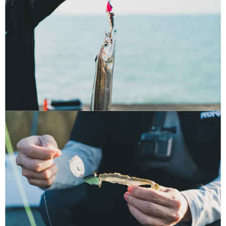
任。
貨到付款（門市自取請勿下單，請聯繫客服）
４．使用「AFTEE先享後付」時，將依據個別帳號之用戶狀況，依本公司即
時審查核予不同之上限額度；若仍有額度不足之情形，本公司將視審查結果
每筆NT$200，滿NT$3,000(含以上)免運費
請求用戶進行身份認證。
５．嚴禁一人註冊多個帳號或使用他人資訊註冊。若發現惡意使用之情形，
國家/地區配送(**下單前請私訊客服確認實際運費(運費另
查看運費
恩沛科技股份有限公司將有權停止該用戶之使用額度並採取法律行動。
計)，訂單才得以成立**)