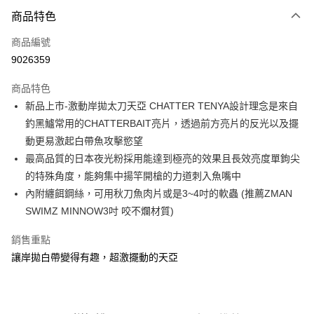
付款方式
商品特色
信用卡一次付款
商品編號
信用卡分期付款
9026359
3 期 0 利率 每期
NT$40
21家銀行
商品特色
合作金庫商業銀行
第一商業銀行
超商取貨付款
新品上市-激動岸拋太刀天亞 CHATTER TENYA設計理念是來自
華南商業銀行
彰化商業銀行
釣黑鱸常用的CHATTERBAIT亮片，透過前方亮片的反光以及擺
Apple Pay
上海商業儲蓄銀行
台北富邦商業銀行
國泰世華商業銀行
兆豐國際商業銀行
動更易激起白帶魚攻擊慾望
街口支付
臺灣中小企業銀行
台中商業銀行
最高品質的日本夜光粉採用能達到極亮的效果且長效亮度單鉤尖
匯豐（台灣）商業銀行
華泰商業銀行
的特殊角度，能夠集中揚竿開槍的力道刺入魚嘴中
悠遊付
聯邦商業銀行
遠東國際商業銀行
內附纏餌鋼絲，可用秋刀魚肉片或是3~4吋的軟蟲 (推薦ZMAN
元大商業銀行
永豐商業銀行
大哥付你分期
SWIMZ MINNOW3吋 咬不爛材質)
玉山商業銀行
星展（台灣）商業銀行
相關說明
台新國際商業銀行
中國信託商業銀行
【大哥付你分期使用說明】
銷售重點
台灣樂天信用卡公司
AFTEE先享後付
1.本服務由台灣大哥大提供，台灣大哥大用戶可立即使用無須另外申請。
讓岸拋白帶變得有趣，超激擺動的天亞
2.付款方式選擇「大哥付你分期」，訂單成立後會自動跳轉到大哥付的交易
相關說明
流程，驗證手機門號後，選擇欲分期的期數、繳款截止日，確認付款後即完
【關於「AFTEE先享後付」】
成交易。
ATM付款
AFTEE先享後付是「在收到商品之後才付款」的支付方式。 讓您購物簡單
3.實際核准額度、可分期數及費用金額請依後續交易確認頁面所載為準。
便利好安心！
4.訂單成立30分鐘內，如未前往確認交易或遇審核未通過，訂單將自動取