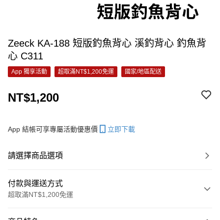
Zeeck KA-188 短版釣魚背心 溪釣背心 釣魚背
心 C311
App 獨享活動
超取滿NT$1,200免運
國家/地區配送
NT$1,200
App 結帳可享專屬活動優惠價
立即下載
請選擇商品選項
付款與運送方式
超取滿NT$1,200免運
付款方式