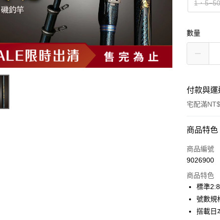
1．5−5
數量
付款與運
宅配滿NT$
付款方式
商品特色
信用卡一
商品編號
9026900
信用卡分
商品特色
3 期 
標準2
合作金
號數規格
Apple Pay
華南商
搭載日本
街口支付
上海商