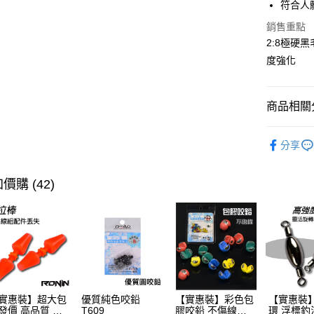
符合人
國泰世
悠遊付
銷售重點
臺灣中
匯豐（
2:8極硬
大哥付你
聯邦商
度強化
相關說明
元大商
【大哥付
玉山商
AFTEE先
1.本服務
台新國
2.付款方
商品相關分
相關說明
台灣樂
流程，驗
【關於「A
ATM付款
完成交易
SALE｜
AFTEE
3.實際核
分享
便利好安
4.訂單成
貨到付款
品牌專區
１．簡單
消。如遇
２．便利
主題釣法
無法說明
價購 (42)
３．安心
【繳款方
運送方式
1.分期款
【「AFT
醒簡訊。
１．於結帳
一般宅配
2.透過簡
付」結帳
帳／街口支
每筆NT$1
２．訂單
３．收到繳
【注意事
／ATM／
大型宅配
1.本服務
※ 請注意
每筆NT$1
用戶於交
絡購買商品
實惠裝】超大包
優質純色咬鉛
【實惠裝】彩色包
【實惠裝
款買賣價
先享後付
發價 高品質 浮
T609
膠咬鉛 不傷線
環 浮標釣