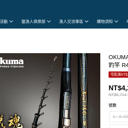
活動
獵漁人俱樂部
漁人交流專區
購物須知
OKUMA
釣竿 R4
宅配滿NT$
NT$4,
NT$6,714 
號數
0．6−5