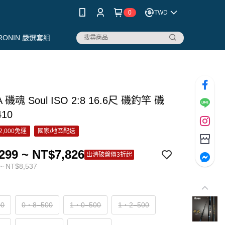
0
TWD
RONIN 嚴選套組
 磯魂 Soul ISO 2:8 16.6尺 磯釣竿 磯
10
2,000免運
國家/地區配送
299 ~ NT$7,826
出清破盤價3折起
~ NT$8,537
00
0．8−500
1．0−500
1．2−500