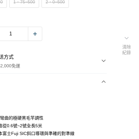
00
1．75−500
2．0−500
清除
紀錄
送方式
2,000免運
次付款
期付款
0 利率 每期
NT$2,238
21家銀行
:8彎曲的極硬黑毛竿調性
庫商業銀行
第一商業銀行
從0.6號~2號全長5米
業銀行
彰化商業銀行
富士Fuji SIC斜口導環與準確的對準線
業儲蓄銀行
台北富邦商業銀行