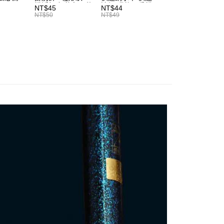
宅配
意付款使用「大哥付你分期」之契約關係目的，商店將以您的個人
掛浮標座 釣魚配件
遠投 磯釣配重鉛
否成功請以「AFTEE先享後付 」之結帳頁面顯示為準，若有關於
NT$45
NT$44
NT$54
含姓名、電話或地址）提供予台灣大哥大進項蒐集、處理及利
浮標別針 陶瓷外掛
T201
功／繳費後需取消欲退款等相關疑問，請聯繫「AFTEE先享後
NT$50
NT$49
NT$60
00，滿NT$2,000(含以上)免運費
浮標別針座 浮標滑
公司與您本人進行分期帳單所需資料之確認、核對及更正。
援中心」
https://netprotections.freshdesk.com/support/home
豆 浮標座 陶瓷滑
戶服務條款，請詳閱以下連結：
https://oppay.tw/userRule
（門市自取請勿下單，請聯繫客服）
豆 外掛阿波 外掛
項】
浮標 磯釣小零件
00，滿NT$3,000(含以上)免運費
恩沛科技股份有限公司提供之「AFTEE先享後付」服務完成之
磯釣小物 磯釣
依本服務之必要範圍內提供個人資料，並將交易相關給付款項請
T720
配送(**下單前請私訊客服確認實際運費(運費另
查看運費
讓予恩沛科技股份有限公司。
個人資料處理事宜，請瀏覽以下網址：
得以成立**)
ee.tw/terms/#terms3
年的使用者請事先徵得法定代理人或監護人之同意方可使用
E先享後付」，若未經同意申辦者引起之損失，本公司不負相關責
AFTEE先享後付」時，將依據個別帳號之用戶狀況，依本公司
核予不同之上限額度；若仍有額度不足之情形，本公司將視審查
用戶進行身份認證。
一人註冊多個帳號或使用他人資訊註冊。若發現惡意使用之情
科技股份有限公司將有權停止該用戶之使用額度並採取法律行