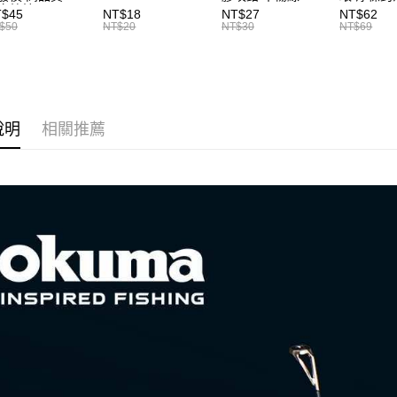
離島一般
2.基於同
卡拉棒 20入
T126
T046
※ 交易是
T$45
NT$18
NT$27
NT$62
資料（包
86
是否繳費成
$50
NT$20
NT$30
NT$69
每筆NT$2
用，由本
付客戶支
3.完整用
貨到付款
【注意事
每筆NT$2
１．透過由
交易，需
國家/地區
求債權轉
說明
相關推薦
２．關於
計)，訂單才
https://aft
３．未成
「AFTE
任。
４．使用「
即時審查
結果請求
５．嚴禁
形，恩沛
動。