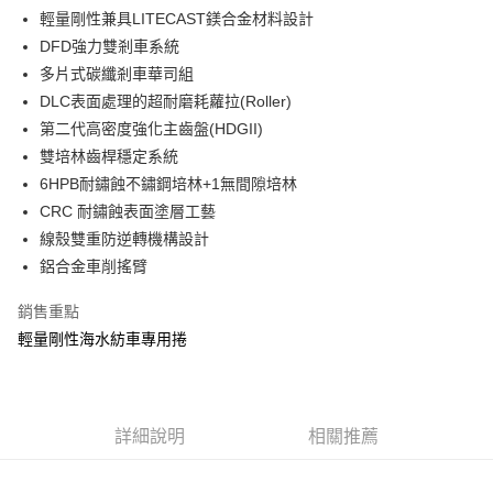
貨到付款
１．簡單：不需註冊會員、不需綁卡、不需儲值。
消。如遇「轉專審核」未通過狀況，表示未達大哥付你分期系統評分，恕無
輕量剛性兼具LITECAST鎂合金材料設計
２．便利：只要手機號碼，簡訊認證，即可結帳。
法說明評估內容。
DFD強力雙剎車系統
３．安心：先確認商品／服務後，再付款。
【繳款方式說明】
運送方式
多片式碳纖剎車華司組
1.分期款項不併入電信帳單，「大哥付你分期」於每月結算日後寄送繳費提
【「AFTEE先享後付」結帳流程】
全家取貨付款
醒簡訊。
DLC表面處理的超耐磨耗蘿拉(Roller)
１．於結帳方式選擇「AFTEE先享後付」後，將跳轉至「AFTEE先享後付」
2.透過簡訊連結打開帳單後，可選擇「超商條碼／台灣大直營門市／銀行轉
每筆NT$60，滿NT$1,200(含以上)免運費
結帳頁面，進行簡訊認證並確認金額後，即可完成結帳。
第二代高密度強化主齒盤(HDGII)
帳／街口支付／iPASS MONEY」等通路繳費。
２．訂單成立數日內，您將收到繳費通知簡訊。
雙培林齒桿穩定系統
付款後全家取貨
３．收到繳費通知簡訊後14天內，點擊此簡訊中的連結，可透過四大超商／
【注意事項】
6HPB耐鏽蝕不鏽鋼培林+1無間隙培林
ATM／網路銀行／等多元方式進行付款，方視為交易完成。
每筆NT$60，滿NT$1,200(含以上)免運費
1.本服務係由「台灣大哥大股份有限公司」（以下簡稱本公司）所提供，讓
※ 請注意：結帳手續完成當下不需立刻繳費，但若您需要取消訂單，請聯絡
CRC 耐鏽蝕表面塗層工藝
用戶於交易時，得透過本服務購買商品或服務，並由商店將買賣／分期付款
購買商品的店家。未經商家同意取消之訂單仍視為有效，需透過AFTEE先享
7-11取貨付款
買賣價金債權讓與本公司後，依約使用本公司帳單繳交帳款。
線殼雙重防逆轉機構設計
後付繳納相關費用。
2.基於同意付款使用「大哥付你分期」之契約關係目的，商店將以您的個人
每筆NT$60，滿NT$1,200(含以上)免運費
※ 交易是否成功請以「AFTEE先享後付 」之結帳頁面顯示為準，若有關於
鋁合金車削搖臂
資料（包含姓名、電話或地址）提供予台灣大哥大進項蒐集、處理及利用，
是否繳費成功／繳費後需取消欲退款等相關疑問，請聯繫「AFTEE先享後付
由本公司與您本人進行分期帳單所需資料之確認、核對及更正。
客戶支援中心」
https://netprotections.freshdesk.com/support/home
付款後7-11取貨
銷售重點
3.完整用戶服務條款，請詳閱以下連結：
https://oppay.tw/userRule
每筆NT$60，滿NT$1,200(含以上)免運費
輕量剛性海水紡車專用捲
【注意事項】
１．透過由恩沛科技股份有限公司提供之「AFTEE先享後付」服務完成之交
一般宅配（門市自取請勿下單，請聯繫客服）
易，需依本服務之必要範圍內提供個人資料，並將交易相關給付款項請求債
權轉讓予恩沛科技股份有限公司。
每筆NT$100，滿NT$2,000(含以上)免運費
２．關於個人資料處理事宜，請瀏覽以下網址：
詳細說明
相關推薦
https://aftee.tw/terms/#terms3
離島一般宅配
３．未成年的使用者請事先徵得法定代理人或監護人之同意方可使用
每筆NT$200，滿NT$2,000(含以上)免運費
「AFTEE先享後付」，若未經同意申辦者引起之損失，本公司不負相關責