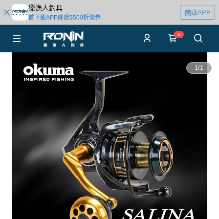
獵漁人釣具
開啟APP
首下載APP即贈$500折價券
0
1
/
1