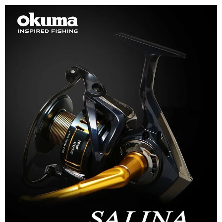
任。
貨到付款（門市自取請勿下單，請聯繫客服）
４．使用「AFTEE先享後付」時，將依據個別帳號之用戶狀況，依本公司即
時審查核予不同之上限額度；若仍有額度不足之情形，本公司將視審查結果
每筆NT$200，滿NT$3,000(含以上)免運費
請求用戶進行身份認證。
５．嚴禁一人註冊多個帳號或使用他人資訊註冊。若發現惡意使用之情形，
國家/地區配送(**下單前請私訊客服確認實際運費(運費另
查看運費
恩沛科技股份有限公司將有權停止該用戶之使用額度並採取法律行動。
計)，訂單才得以成立**)