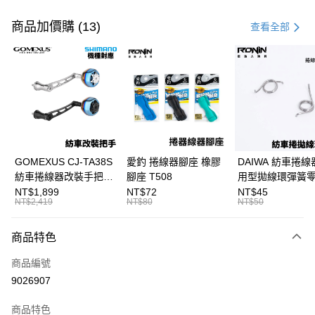
付款方式
信用卡一次付款
商品加價購 (13)
查看全部
信用卡分期付款
3 期 0 利率 每期
NT$1,383
21家銀行
合作金庫商業銀行
第一商業銀行
超商取貨付款
華南商業銀行
彰化商業銀行
Apple Pay
上海商業儲蓄銀行
台北富邦商業銀行
國泰世華商業銀行
兆豐國際商業銀行
街口支付
臺灣中小企業銀行
台中商業銀行
GOMEXUS CJ-TA38S
愛釣 捲線器腳座 橡膠
DAIWA 紡車捲線
匯豐（台灣）商業銀行
華泰商業銀行
紡車捲線器改裝手把
腳座 T508
用型拋線環彈簧
悠遊付
聯邦商業銀行
遠東國際商業銀行
SHIMANO改裝品 紡車
線規 耳朵彈簧 紡
NT$1,899
NT$72
NT$45
元大商業銀行
永豐商業銀行
NT$2,419
NT$80
NT$50
大哥付你分期
改裝手把 I052
零件 T927
玉山商業銀行
星展（台灣）商業銀行
相關說明
台新國際商業銀行
中國信託商業銀行
商品特色
【大哥付你分期使用說明】
台灣樂天信用卡公司
AFTEE先享後付
1.本服務由台灣大哥大提供，台灣大哥大用戶可立即使用無須另外申請。
商品編號
2.付款方式選擇「大哥付你分期」，訂單成立後會自動跳轉到大哥付的交易
相關說明
流程，驗證手機門號後，選擇欲分期的期數、繳款截止日，確認付款後即完
9026907
【關於「AFTEE先享後付」】
成交易。
ATM付款
AFTEE先享後付是「在收到商品之後才付款」的支付方式。 讓您購物簡單
3.實際核准額度、可分期數及費用金額請依後續交易確認頁面所載為準。
便利好安心！
商品特色
4.訂單成立30分鐘內，如未前往確認交易或遇審核未通過，訂單將自動取