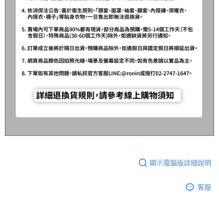
顯示電腦版詳細說明
客服