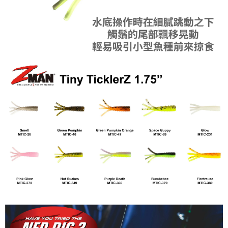
任。
貨到付款（門市自取請勿下單，請聯繫客服）
４．使用「AFTEE先享後付」時，將依據個別帳號之用戶狀況，依本公司即
時審查核予不同之上限額度；若仍有額度不足之情形，本公司將視審查結果
每筆NT$200，滿NT$3,000(含以上)免運費
請求用戶進行身份認證。
５．嚴禁一人註冊多個帳號或使用他人資訊註冊。若發現惡意使用之情形，
國家/地區配送(**下單前請私訊客服確認實際運費(運費另
查看運費
恩沛科技股份有限公司將有權停止該用戶之使用額度並採取法律行動。
計)，訂單才得以成立**)