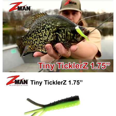
貨到付款
１．簡單：不需註冊會員、不需綁卡、不需儲值。
消。如遇「轉專審核」未通過狀況，表示未達大哥付你分期系統評分，恕無
２．便利：只要手機號碼，簡訊認證，即可結帳。
法說明評估內容。
３．安心：先確認商品／服務後，再付款。
【繳款方式說明】
運送方式
1.分期款項不併入電信帳單，「大哥付你分期」於每月結算日後寄送繳費提
【「AFTEE先享後付」結帳流程】
全家取貨付款
醒簡訊。
１．於結帳方式選擇「AFTEE先享後付」後，將跳轉至「AFTEE先享後付」
2.透過簡訊連結打開帳單後，可選擇「超商條碼／台灣大直營門市／銀行轉
每筆NT$60，滿NT$1,200(含以上)免運費
結帳頁面，進行簡訊認證並確認金額後，即可完成結帳。
帳／街口支付／iPASS MONEY」等通路繳費。
２．訂單成立數日內，您將收到繳費通知簡訊。
付款後全家取貨
３．收到繳費通知簡訊後14天內，點擊此簡訊中的連結，可透過四大超商／
【注意事項】
ATM／網路銀行／等多元方式進行付款，方視為交易完成。
每筆NT$60，滿NT$1,200(含以上)免運費
1.本服務係由「台灣大哥大股份有限公司」（以下簡稱本公司）所提供，讓
※ 請注意：結帳手續完成當下不需立刻繳費，但若您需要取消訂單，請聯絡
用戶於交易時，得透過本服務購買商品或服務，並由商店將買賣／分期付款
購買商品的店家。未經商家同意取消之訂單仍視為有效，需透過AFTEE先享
7-11取貨付款
買賣價金債權讓與本公司後，依約使用本公司帳單繳交帳款。
後付繳納相關費用。
2.基於同意付款使用「大哥付你分期」之契約關係目的，商店將以您的個人
每筆NT$60，滿NT$1,200(含以上)免運費
※ 交易是否成功請以「AFTEE先享後付 」之結帳頁面顯示為準，若有關於
資料（包含姓名、電話或地址）提供予台灣大哥大進項蒐集、處理及利用，
是否繳費成功／繳費後需取消欲退款等相關疑問，請聯繫「AFTEE先享後付
由本公司與您本人進行分期帳單所需資料之確認、核對及更正。
客戶支援中心」
https://netprotections.freshdesk.com/support/home
付款後7-11取貨
3.完整用戶服務條款，請詳閱以下連結：
https://oppay.tw/userRule
每筆NT$60，滿NT$1,200(含以上)免運費
【注意事項】
１．透過由恩沛科技股份有限公司提供之「AFTEE先享後付」服務完成之交
一般宅配（門市自取請勿下單，請聯繫客服）
易，需依本服務之必要範圍內提供個人資料，並將交易相關給付款項請求債
權轉讓予恩沛科技股份有限公司。
每筆NT$100，滿NT$2,000(含以上)免運費
２．關於個人資料處理事宜，請瀏覽以下網址：
https://aftee.tw/terms/#terms3
離島一般宅配
３．未成年的使用者請事先徵得法定代理人或監護人之同意方可使用
每筆NT$200，滿NT$2,000(含以上)免運費
「AFTEE先享後付」，若未經同意申辦者引起之損失，本公司不負相關責