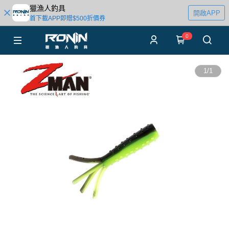
獵漁人釣具
開啟APP
首下載APP即贈$500折價券
0
1
/
1