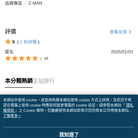
品牌專區
Z-MAN
評價
查看全部
5
(
1
則評價
)
匿名
2025/01/03
|
46
本分類熱銷
全站排行
本網站中使用 cookie，欲查詢有關本網站使用 cookie 方式之詳情，及若您不希
熱門標籤
望在電腦上使用 cookie 時應如何變更電腦的 cookie 設定，請參閱本網站「
隱私
權條款
」之 Cookie 聲明。您繼續使用本網站即表示您同意本公司得按本網站使
用條款之 Cookie 聲明使用 cookie。
了解更多 >
我知道了