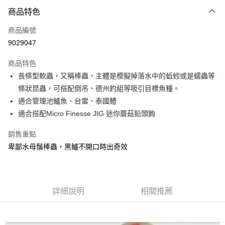
付款方式
商品特色
信用卡一次付款
商品編號
信用卡分期付款
9029047
3 期 0 利率 每期
NT$58
21家銀行
商品特色
合作金庫商業銀行
第一商業銀行
超商取貨付款
長條型軟蟲，又稱棒蟲，主體是模擬掉落水中的蚯蚓或是蠕蟲等
華南商業銀行
彰化商業銀行
條狀昆蟲，可搭配倒吊、德州釣組等吸引目標魚種。
Apple Pay
上海商業儲蓄銀行
台北富邦商業銀行
國泰世華商業銀行
兆豐國際商業銀行
適合管理池鱸魚、台雷、泰國鱧
街口支付
臺灣中小企業銀行
台中商業銀行
適合搭配Micro Finesse JIG 迷你蘑菇鉛頭鉤
匯豐（台灣）商業銀行
華泰商業銀行
悠遊付
聯邦商業銀行
遠東國際商業銀行
銷售重點
元大商業銀行
永豐商業銀行
大哥付你分期
卑鄙水母鬚棒蟲，黑鱸不開口時出奇效
玉山商業銀行
星展（台灣）商業銀行
相關說明
台新國際商業銀行
中國信託商業銀行
【大哥付你分期使用說明】
台灣樂天信用卡公司
AFTEE先享後付
1.本服務由台灣大哥大提供，台灣大哥大用戶可立即使用無須另外申請。
2.付款方式選擇「大哥付你分期」，訂單成立後會自動跳轉到大哥付的交易
相關說明
詳細說明
相關推薦
流程，驗證手機門號後，選擇欲分期的期數、繳款截止日，確認付款後即完
【關於「AFTEE先享後付」】
成交易。
ATM付款
AFTEE先享後付是「在收到商品之後才付款」的支付方式。 讓您購物簡單
3.實際核准額度、可分期數及費用金額請依後續交易確認頁面所載為準。
便利好安心！
4.訂單成立30分鐘內，如未前往確認交易或遇審核未通過，訂單將自動取