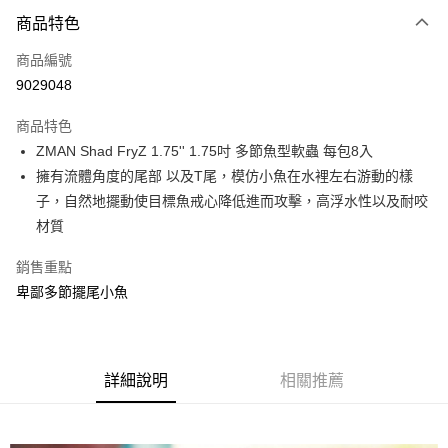
付款方式
商品特色
信用卡一次付款
商品編號
信用卡分期付款
9029048
3 期 0 利率 每期
NT$58
21家銀行
商品特色
合作金庫商業銀行
第一商業銀行
超商取貨付款
ZMAN Shad FryZ 1.75'' 1.75吋 多節魚型軟蟲 每包8入
華南商業銀行
彰化商業銀行
擁有流體角度的尾部 以及T尾，模仿小魚在水裡左右游動的樣
Apple Pay
上海商業儲蓄銀行
台北富邦商業銀行
國泰世華商業銀行
兆豐國際商業銀行
子，自然地擺動使目標魚戒心降低進而攻擊，高浮水性以及耐咬
街口支付
臺灣中小企業銀行
台中商業銀行
材質
匯豐（台灣）商業銀行
華泰商業銀行
悠遊付
聯邦商業銀行
遠東國際商業銀行
銷售重點
元大商業銀行
永豐商業銀行
大哥付你分期
卑鄙多節擺尾小魚
玉山商業銀行
星展（台灣）商業銀行
相關說明
台新國際商業銀行
中國信託商業銀行
【大哥付你分期使用說明】
台灣樂天信用卡公司
AFTEE先享後付
1.本服務由台灣大哥大提供，台灣大哥大用戶可立即使用無須另外申請。
2.付款方式選擇「大哥付你分期」，訂單成立後會自動跳轉到大哥付的交易
相關說明
詳細說明
相關推薦
流程，驗證手機門號後，選擇欲分期的期數、繳款截止日，確認付款後即完
【關於「AFTEE先享後付」】
成交易。
ATM付款
AFTEE先享後付是「在收到商品之後才付款」的支付方式。 讓您購物簡單
3.實際核准額度、可分期數及費用金額請依後續交易確認頁面所載為準。
便利好安心！
4.訂單成立30分鐘內，如未前往確認交易或遇審核未通過，訂單將自動取