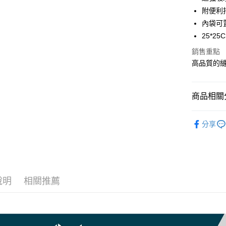
臺灣中
附便利
匯豐（
悠遊付
聯邦商
內袋可
元大商
大哥付你
25*2
玉山商
相關說明
銷售重點
台新國
【大哥付
高品質的
台灣樂
AFTEE先
1.本服務
2.付款方
相關說明
流程，驗
【關於「A
ATM付款
完成交易
商品相關分
AFTEE
3.實際核
便利好安
4.訂單成
貨到付款
１．簡單
裝備/配件
消。如遇
２．便利
分享
無法說明
RONIN
３．安心
【繳款方
運送方式
首購、新
1.分期款
【「AFT
醒簡訊。
１．於結帳
全家取貨
帥氣老爸
2.透過簡
付」結帳
帳／街口支
每筆NT$6
２．訂單
說明
相關推薦
３．收到繳
【注意事
／ATM／
付款後全
1.本服務
※ 請注意
每筆NT$6
用戶於交
絡購買商品
款買賣價
先享後付