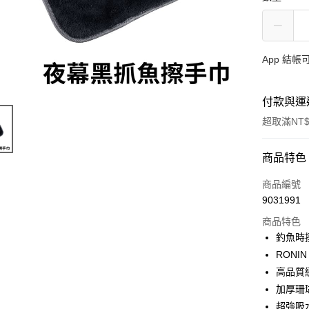
App 結
付款與運
超取滿NT$
付款方式
商品特色
信用卡一
商品編號
9031991
信用卡分
商品特色
3 期 
釣魚時
合作金
RONI
超商取貨
華南商
高品質
Apple Pay
上海商
加厚珊
國泰世
超強吸
街口支付