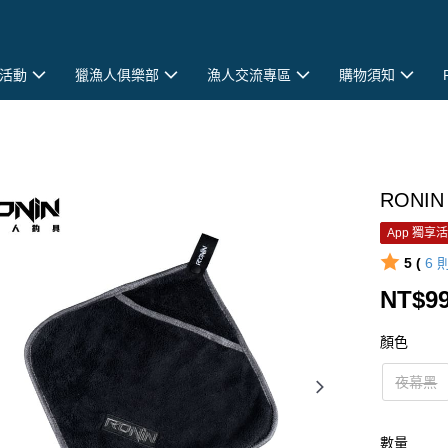
活動
獵漁人俱樂部
漁人交流專區
購物須知
RONI
App 獨享
5 (
6
NT$9
顏色
夜幕黑
數量