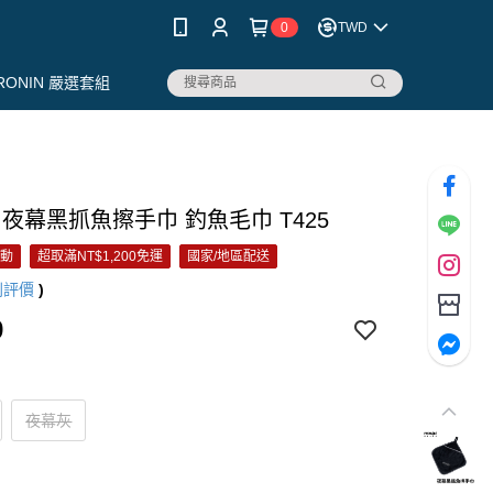
0
TWD
RONIN 嚴選套組
N 夜幕黑抓魚擦手巾 釣魚毛巾 T425
活動
超取滿NT$1,200免運
國家/地區配送
則評價
)
9
夜幕灰