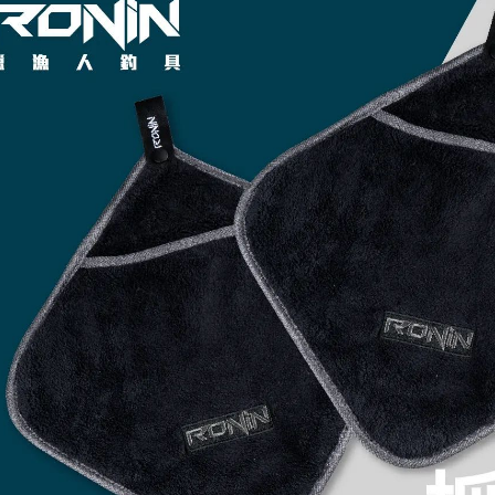
7-11取貨
2.基於同
※ 交易是
資料（包
是否繳費成
每筆NT$6
用，由本
付客戶支
3.完整用
付款後7-1
【注意事
每筆NT$6
１．透過由
交易，需
一般宅配
求債權轉
２．關於
每筆NT$1
https://aft
３．未成
離島一般
「AFTE
每筆NT$2
任。
４．使用「
貨到付款
即時審查
結果請求
每筆NT$2
５．嚴禁
形，恩沛
國家/地區
動。
計)，訂單才