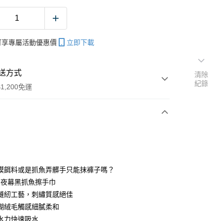
帳可享專屬活動優惠價
立即下載
送方式
清除
紀錄
1,200免運
次付款
期付款
0 利率 每期
NT$33
21家銀行
摸餌料或是抓魚弄髒手只能抹褲子嗎？
庫商業銀行
第一商業銀行
N 夜幕黑抓魚擦手巾
付款
業銀行
彰化商業銀行
縫紉工藝，刺繡質感絕佳
業儲蓄銀行
台北富邦商業銀行
瑚絨毛觸感細膩柔和
華商業銀行
兆豐國際商業銀行
水力快速吸水