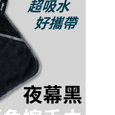
付款
意付款使用「大哥付你分期」之契約關係目的，商店將以您的個人
否成功請以「AFTEE先享後付 」之結帳頁面顯示為準，若有關於
含姓名、電話或地址）提供予台灣大哥大進項蒐集、處理及利
功／繳費後需取消欲退款等相關疑問，請聯繫「AFTEE先享後
0，滿NT$1,200(含以上)免運費
公司與您本人進行分期帳單所需資料之確認、核對及更正。
援中心」
https://netprotections.freshdesk.com/support/home
戶服務條款，請詳閱以下連結：
https://oppay.tw/userRule
1取貨
項】
0，滿NT$1,200(含以上)免運費
恩沛科技股份有限公司提供之「AFTEE先享後付」服務完成之
依本服務之必要範圍內提供個人資料，並將交易相關給付款項請
（門市自取請勿下單，請聯繫客服）
讓予恩沛科技股份有限公司。
個人資料處理事宜，請瀏覽以下網址：
00，滿NT$2,000(含以上)免運費
ee.tw/terms/#terms3
年的使用者請事先徵得法定代理人或監護人之同意方可使用
宅配
E先享後付」，若未經同意申辦者引起之損失，本公司不負相關責
00，滿NT$2,000(含以上)免運費
AFTEE先享後付」時，將依據個別帳號之用戶狀況，依本公司
（門市自取請勿下單，請聯繫客服）
核予不同之上限額度；若仍有額度不足之情形，本公司將視審查
用戶進行身份認證。
00，滿NT$3,000(含以上)免運費
一人註冊多個帳號或使用他人資訊註冊。若發現惡意使用之情
科技股份有限公司將有權停止該用戶之使用額度並採取法律行
配送(**下單前請私訊客服確認實際運費(運費另
查看運費
得以成立**)