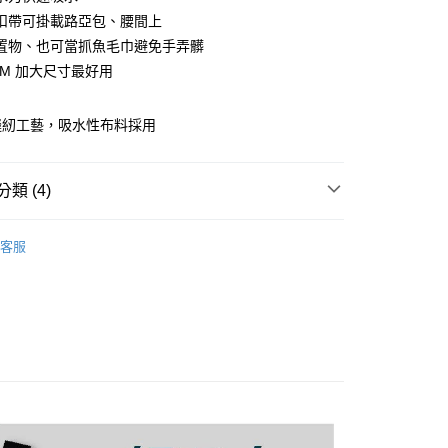
小企業銀行
台中商業銀行
扣帶可掛載路亞包、腰間上
台灣）商業銀行
華泰商業銀行
業銀行
遠東國際商業銀行
置物、也可當抓魚毛巾避免手弄髒
業銀行
永豐商業銀行
分期
5CM 加大尺寸最好用
業銀行
星展（台灣）商業銀行
際商業銀行
中國信託商業銀行
你分期使用說明】
縫紉工藝，吸水性布料採用
天信用卡公司
享後付
由台灣大哥大提供，台灣大哥大用戶可立即使用無須另外申請。
式選擇「大哥付你分期」，訂單成立後會自動跳轉到大哥付的交易
證手機門號後，選擇欲分期的期數、繳款截止日，確認付款後即
FTEE先享後付」】
。
類 (4)
先享後付是「在收到商品之後才付款」的支付方式。 讓您購物簡單
准額度、可分期數及費用金額請依後續交易確認頁面所載為準。
心！
立30分鐘內，如未前往確認交易或遇審核未通過，訂單將自動取
：不需註冊會員、不需綁卡、不需儲值。
其他配件/小物
「轉專審核」未通過狀況，表示未達大哥付你分期系統評分，恕
：只要手機號碼，簡訊認證，即可結帳。
客服
評估內容。
 獵漁人自有品牌專區
RONIN 系列
：先確認商品／服務後，再付款。
式說明】
手必購商品
項不併入電信帳單，「大哥付你分期」於每月結算日後寄送繳費提
新手配件必購商品
EE先享後付」結帳流程】
方式選擇「AFTEE先享後付」後，將跳轉至「AFTEE先享後
付款
｜精選必購商品
訊連結打開帳單後，可選擇「超商條碼／台灣大直營門市／銀行轉
頁面，進行簡訊認證並確認金額後，即可完成結帳。
付／iPASS MONEY」等通路繳費。
0，滿NT$1,200(含以上)免運費
成立數日內，您將收到繳費通知簡訊。
費通知簡訊後14天內，點擊此簡訊中的連結，可透過四大超商
項】
網路銀行／等多元方式進行付款，方視為交易完成。
家取貨
係由「台灣大哥大股份有限公司」（以下簡稱本公司）所提供，讓
：結帳手續完成當下不需立刻繳費，但若您需要取消訂單，請聯
0，滿NT$1,200(含以上)免運費
易時，得透過本服務購買商品或服務，並由商店將買賣／分期付
的店家。未經商家同意取消之訂單仍視為有效，需透過AFTEE
金債權讓與本公司後，依約使用本公司帳單繳交帳款。
繳納相關費用。