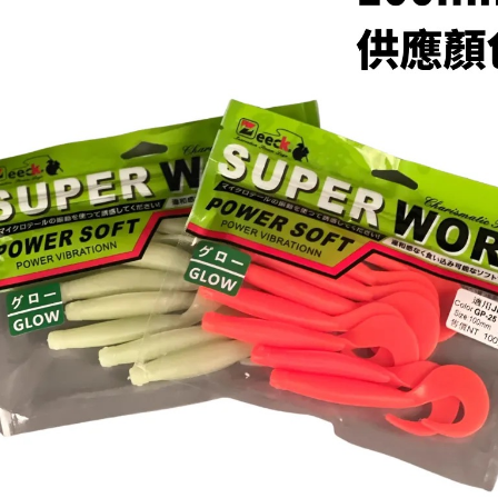
用戶於交
絡購買商品
款買賣價
先享後付
7-11取貨
2.基於同
※ 交易是
資料（包
是否繳費成
每筆NT$6
用，由本
付客戶支
3.完整用
付款後7-1
【注意事
每筆NT$6
１．透過由
交易，需
一般宅配
求債權轉
２．關於
每筆NT$1
https://aft
３．未成
離島一般
「AFTE
每筆NT$2
任。
４．使用「
貨到付款
即時審查
結果請求
每筆NT$2
５．嚴禁
形，恩沛
國家/地區
動。
計)，訂單才