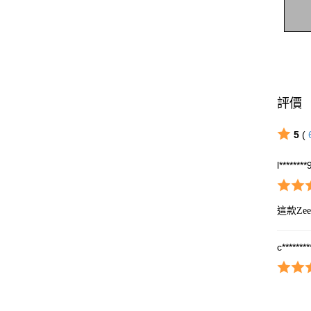
評價
5
(
l********
這款Z
c********