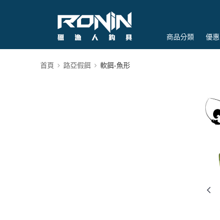
商品分類
優惠
首頁
路亞假餌
軟餌-魚形