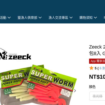
活動
獵漁人俱樂部
漁人交流專區
購物須知
Zeec
包8入 G
App 獨享
5 (
6
NT$1
顏色
夜光綠