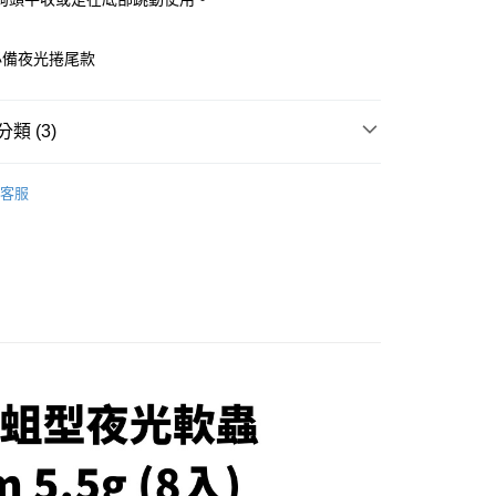
華商業銀行
兆豐國際商業銀行
小企業銀行
台中商業銀行
台灣）商業銀行
華泰商業銀行
必備夜光捲尾款
業銀行
遠東國際商業銀行
業銀行
永豐商業銀行
分期
業銀行
星展（台灣）商業銀行
類 (3)
際商業銀行
中國信託商業銀行
你分期使用說明】
天信用卡公司
享後付
軟餌-魚形
由台灣大哥大提供，台灣大哥大用戶可立即使用無須另外申請。
客服
式選擇「大哥付你分期」，訂單成立後會自動跳轉到大哥付的交易
ZEECK
證手機門號後，選擇欲分期的期數、繳款截止日，確認付款後即
FTEE先享後付」】
。
先享後付是「在收到商品之後才付款」的支付方式。 讓您購物簡單
｜第六件免費
准額度、可分期數及費用金額請依後續交易確認頁面所載為準。
心！
立30分鐘內，如未前往確認交易或遇審核未通過，訂單將自動取
：不需註冊會員、不需綁卡、不需儲值。
「轉專審核」未通過狀況，表示未達大哥付你分期系統評分，恕
：只要手機號碼，簡訊認證，即可結帳。
評估內容。
：先確認商品／服務後，再付款。
式說明】
項不併入電信帳單，「大哥付你分期」於每月結算日後寄送繳費提
EE先享後付」結帳流程】
方式選擇「AFTEE先享後付」後，將跳轉至「AFTEE先享後
付款
訊連結打開帳單後，可選擇「超商條碼／台灣大直營門市／銀行轉
頁面，進行簡訊認證並確認金額後，即可完成結帳。
付／iPASS MONEY」等通路繳費。
0，滿NT$1,200(含以上)免運費
成立數日內，您將收到繳費通知簡訊。
費通知簡訊後14天內，點擊此簡訊中的連結，可透過四大超商
項】
網路銀行／等多元方式進行付款，方視為交易完成。
家取貨
係由「台灣大哥大股份有限公司」（以下簡稱本公司）所提供，讓
：結帳手續完成當下不需立刻繳費，但若您需要取消訂單，請聯
0，滿NT$1,200(含以上)免運費