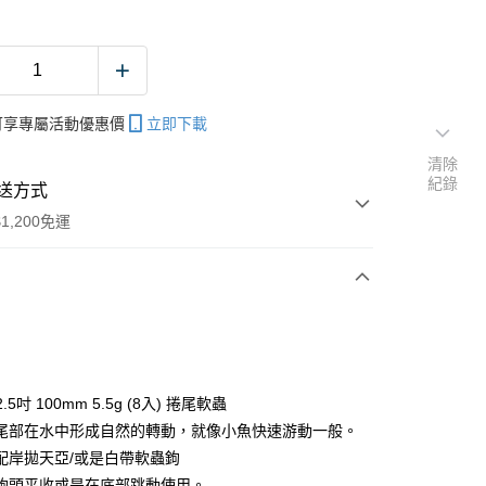
帳可享專屬活動優惠價
立即下載
清除
紀錄
送方式
1,200免運
次付款
期付款
0 利率 每期
NT$33
21家銀行
 2.5吋 100mm 5.5g (8入) 捲尾軟蟲
庫商業銀行
第一商業銀行
尾部在水中形成自然的轉動，就像小魚快速游動一般。
付款
業銀行
彰化商業銀行
配岸拋天亞/或是白帶軟蟲鉤
業儲蓄銀行
台北富邦商業銀行
鉤頭平收或是在底部跳動使用。