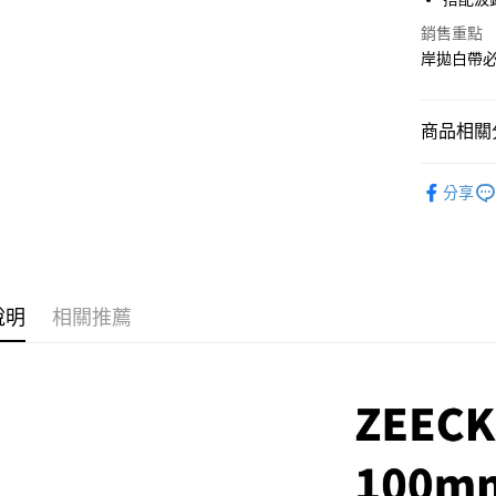
國泰世
街口支付
銷售重點
臺灣中
匯豐（
岸拋白帶
悠遊付
聯邦商
元大商
大哥付你
玉山商
商品相關分
相關說明
台新國
【大哥付
台灣樂
AFTEE先
路亞假餌
1.本服務
分享
2.付款方
相關說明
品牌專區
流程，驗
【關於「A
ATM付款
完成交易
AFTEE
指定路亞
3.實際核
便利好安
4.訂單成
貨到付款
１．簡單
消。如遇
２．便利
說明
相關推薦
無法說明
３．安心
【繳款方
運送方式
1.分期款
【「AFT
醒簡訊。
１．於結帳
全家取貨
2.透過簡
付」結帳
帳／街口支
每筆NT$6
２．訂單
３．收到繳
【注意事
／ATM／
付款後全
1.本服務
※ 請注意
每筆NT$6