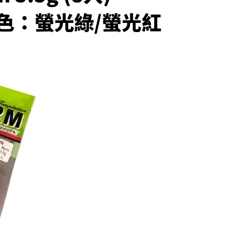
易時，得透過本服務購買商品或服務，並由商店將買賣／分期付
的店家。未經商家同意取消之訂單仍視為有效，需透過AFTEE
金債權讓與本公司後，依約使用本公司帳單繳交帳款。
繳納相關費用。
付款
意付款使用「大哥付你分期」之契約關係目的，商店將以您的個人
否成功請以「AFTEE先享後付 」之結帳頁面顯示為準，若有關於
含姓名、電話或地址）提供予台灣大哥大進項蒐集、處理及利
功／繳費後需取消欲退款等相關疑問，請聯繫「AFTEE先享後
0，滿NT$1,200(含以上)免運費
公司與您本人進行分期帳單所需資料之確認、核對及更正。
援中心」
https://netprotections.freshdesk.com/support/home
戶服務條款，請詳閱以下連結：
https://oppay.tw/userRule
1取貨
項】
0，滿NT$1,200(含以上)免運費
恩沛科技股份有限公司提供之「AFTEE先享後付」服務完成之
依本服務之必要範圍內提供個人資料，並將交易相關給付款項請
（門市自取請勿下單，請聯繫客服）
讓予恩沛科技股份有限公司。
個人資料處理事宜，請瀏覽以下網址：
00，滿NT$2,000(含以上)免運費
ee.tw/terms/#terms3
年的使用者請事先徵得法定代理人或監護人之同意方可使用
宅配
E先享後付」，若未經同意申辦者引起之損失，本公司不負相關責
00，滿NT$2,000(含以上)免運費
AFTEE先享後付」時，將依據個別帳號之用戶狀況，依本公司
（門市自取請勿下單，請聯繫客服）
核予不同之上限額度；若仍有額度不足之情形，本公司將視審查
用戶進行身份認證。
00，滿NT$3,000(含以上)免運費
一人註冊多個帳號或使用他人資訊註冊。若發現惡意使用之情
科技股份有限公司將有權停止該用戶之使用額度並採取法律行
配送(**下單前請私訊客服確認實際運費(運費另
查看運費
得以成立**)