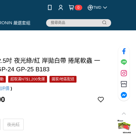
0
TWD
RONIN 嚴選套組
k 2.5吋 夜光綠/紅 岸拋白帶 捲尾軟蟲 一
P-24 GP-25 B183
活動
超取滿NT$1,200免運
國家/地區配送
則評價
)
00
夜光紅