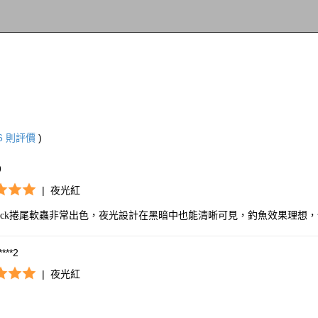
6
則評價
)
9
|
夜光紅
eeck捲尾軟蟲非常出色，夜光設計在黑暗中也能清晰可見，釣魚效果理想
****2
|
夜光紅