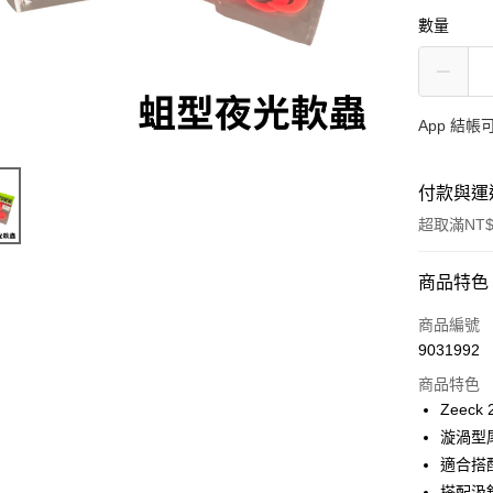
數量
App 結
付款與運
超取滿NT$
付款方式
商品特色
信用卡一
商品編號
9031992
信用卡分
商品特色
3 期 
Zeeck
合作金
漩渦型
超商取貨
華南商
適合搭
Apple Pay
上海商
搭配汲