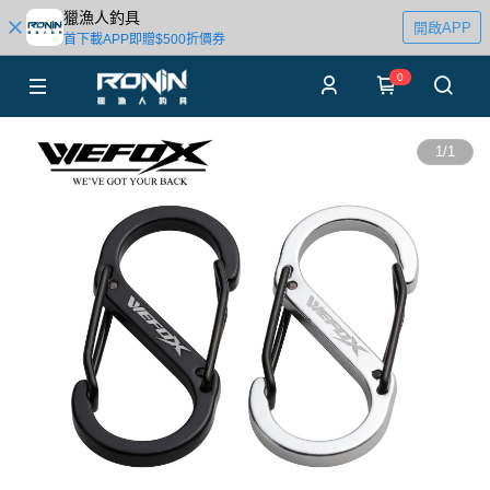
獵漁人釣具
開啟APP
首下載APP即贈$500折價券
0
1
/
1