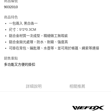
商品編號
信用卡分期付款
9032010
3 期 0 利率 每期
NT$20
21家銀行
商品特色
合作金庫商業銀行
第一商業銀行
超商取貨付款
一包兩入 黑白各一
華南商業銀行
彰化商業銀行
尺寸：5*2*0.3CM
Apple Pay
上海商業儲蓄銀行
台北富邦商業銀行
國泰世華商業銀行
兆豐國際商業銀行
鋁合金材質一次成型，精細做工無瑕疵
街口支付
臺灣中小企業銀行
台中商業銀行
鋁合金拋光處理，防水、耐磨、強度高
匯豐（台灣）商業銀行
華泰商業銀行
可掛在背包、鑰匙環、水壺等，並可用於帳篷、繩索等連接
悠遊付
聯邦商業銀行
遠東國際商業銀行
元大商業銀行
永豐商業銀行
大哥付你分期
銷售重點
玉山商業銀行
星展（台灣）商業銀行
相關說明
多功能又方便的掛扣
台新國際商業銀行
中國信託商業銀行
【大哥付你分期使用說明】
台灣樂天信用卡公司
AFTEE先享後付
1.本服務由台灣大哥大提供，台灣大哥大用戶可立即使用無須另外申請。
2.付款方式選擇「大哥付你分期」，訂單成立後會自動跳轉到大哥付的交易
相關說明
流程，驗證手機門號後，選擇欲分期的期數、繳款截止日，確認付款後即完
【關於「AFTEE先享後付」】
詳細說明
相關推薦
成交易。
ATM付款
AFTEE先享後付是「在收到商品之後才付款」的支付方式。 讓您購物簡單
3.實際核准額度、可分期數及費用金額請依後續交易確認頁面所載為準。
便利好安心！
4.訂單成立30分鐘內，如未前往確認交易或遇審核未通過，訂單將自動取
貨到付款
１．簡單：不需註冊會員、不需綁卡、不需儲值。
消。如遇「轉專審核」未通過狀況，表示未達大哥付你分期系統評分，恕無
２．便利：只要手機號碼，簡訊認證，即可結帳。
法說明評估內容。
３．安心：先確認商品／服務後，再付款。
【繳款方式說明】
運送方式