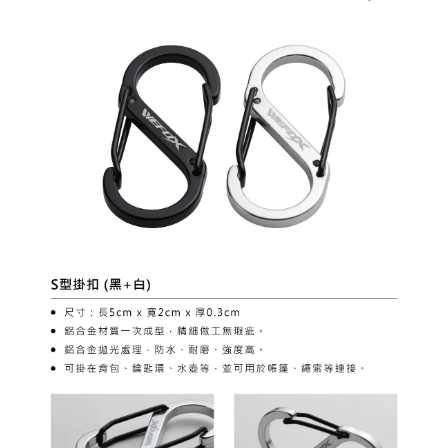
1.分期款項不併入電信帳單，「大哥付你分期」於每月結算日後寄送繳費提
【「AFTEE先享後付」結帳流程】
全家取貨付款
醒簡訊。
１．於結帳方式選擇「AFTEE先享後付」後，將跳轉至「AFTEE先享後付」
2.透過簡訊連結打開帳單後，可選擇「超商條碼／台灣大直營門市／銀行轉
每筆NT$60，滿NT$1,200(含以上)免運費
結帳頁面，進行簡訊認證並確認金額後，即可完成結帳。
帳／街口支付／iPASS MONEY」等通路繳費。
２．訂單成立數日內，您將收到繳費通知簡訊。
付款後全家取貨
３．收到繳費通知簡訊後14天內，點擊此簡訊中的連結，可透過四大超商／
【注意事項】
ATM／網路銀行／等多元方式進行付款，方視為交易完成。
每筆NT$60，滿NT$1,200(含以上)免運費
1.本服務係由「台灣大哥大股份有限公司」（以下簡稱本公司）所提供，讓
※ 請注意：結帳手續完成當下不需立刻繳費，但若您需要取消訂單，請聯絡
用戶於交易時，得透過本服務購買商品或服務，並由商店將買賣／分期付款
購買商品的店家。未經商家同意取消之訂單仍視為有效，需透過AFTEE先享
7-11取貨付款
買賣價金債權讓與本公司後，依約使用本公司帳單繳交帳款。
後付繳納相關費用。
2.基於同意付款使用「大哥付你分期」之契約關係目的，商店將以您的個人
每筆NT$60，滿NT$1,200(含以上)免運費
※ 交易是否成功請以「AFTEE先享後付 」之結帳頁面顯示為準，若有關於
資料（包含姓名、電話或地址）提供予台灣大哥大進項蒐集、處理及利用，
是否繳費成功／繳費後需取消欲退款等相關疑問，請聯繫「AFTEE先享後付
由本公司與您本人進行分期帳單所需資料之確認、核對及更正。
客戶支援中心」
https://netprotections.freshdesk.com/support/home
付款後7-11取貨
3.完整用戶服務條款，請詳閱以下連結：
https://oppay.tw/userRule
每筆NT$60，滿NT$1,200(含以上)免運費
【注意事項】
１．透過由恩沛科技股份有限公司提供之「AFTEE先享後付」服務完成之交
一般宅配（門市自取請勿下單，請聯繫客服）
易，需依本服務之必要範圍內提供個人資料，並將交易相關給付款項請求債
權轉讓予恩沛科技股份有限公司。
每筆NT$100，滿NT$2,000(含以上)免運費
２．關於個人資料處理事宜，請瀏覽以下網址：
https://aftee.tw/terms/#terms3
離島一般宅配
３．未成年的使用者請事先徵得法定代理人或監護人之同意方可使用
每筆NT$200，滿NT$2,000(含以上)免運費
「AFTEE先享後付」，若未經同意申辦者引起之損失，本公司不負相關責
任。
貨到付款（門市自取請勿下單，請聯繫客服）
４．使用「AFTEE先享後付」時，將依據個別帳號之用戶狀況，依本公司即
時審查核予不同之上限額度；若仍有額度不足之情形，本公司將視審查結果
每筆NT$200，滿NT$3,000(含以上)免運費