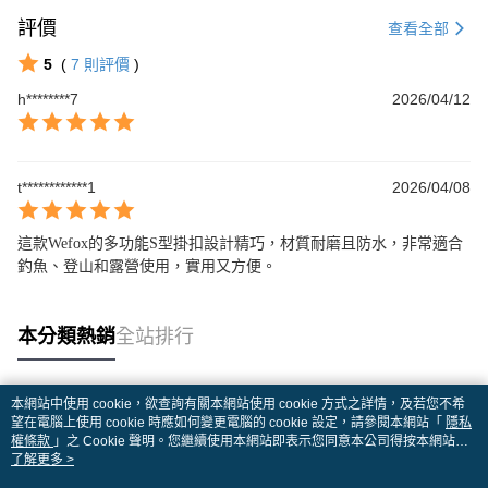
評價
查看全部
5
(
7
則評價
)
h********7
2026/04/12
t************1
2026/04/08
這款Wefox的多功能S型掛扣設計精巧，材質耐磨且防水，非常適合
釣魚、登山和露營使用，實用又方便。
本分類熱銷
全站排行
本網站中使用 cookie，欲查詢有關本網站使用 cookie 方式之詳情，及若您不希
熱門標籤
望在電腦上使用 cookie 時應如何變更電腦的 cookie 設定，請參閱本網站「
隱私
權條款
」之 Cookie 聲明。您繼續使用本網站即表示您同意本公司得按本網站使
用條款之 Cookie 聲明使用 cookie。
了解更多 >