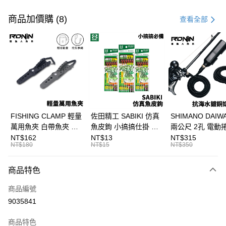
付款方式
信用卡一次付款
商品加價購 (8)
查看全部
信用卡分期付款
3 期 0 利率 每期
NT$216
21家銀行
合作金庫商業銀行
第一商業銀行
超商取貨付款
華南商業銀行
彰化商業銀行
Apple Pay
上海商業儲蓄銀行
台北富邦商業銀行
國泰世華商業銀行
兆豐國際商業銀行
街口支付
臺灣中小企業銀行
台中商業銀行
FISHING CLAMP 輕量
佐田精工 SABIKI 仿真
SHIMANO DAI
匯豐（台灣）商業銀行
華泰商業銀行
萬用魚夾 白帶魚夾 船
魚皮鉤 小搞搞仕掛 船
兩公尺 2孔 電動
悠遊付
聯邦商業銀行
遠東國際商業銀行
釣魚夾 可單手操作
釣 竹筴 鯖魚 H375
奶瓶電源線 奶瓶
NT$162
NT$13
NT$315
元大商業銀行
永豐商業銀行
NT$180
NT$15
NT$350
大哥付你分期
T1090
線 T998
玉山商業銀行
星展（台灣）商業銀行
相關說明
台新國際商業銀行
中國信託商業銀行
商品特色
【大哥付你分期使用說明】
台灣樂天信用卡公司
AFTEE先享後付
1.本服務由台灣大哥大提供，台灣大哥大用戶可立即使用無須另外申請。
商品編號
2.付款方式選擇「大哥付你分期」，訂單成立後會自動跳轉到大哥付的交易
相關說明
流程，驗證手機門號後，選擇欲分期的期數、繳款截止日，確認付款後即完
9035841
【關於「AFTEE先享後付」】
成交易。
ATM付款
AFTEE先享後付是「在收到商品之後才付款」的支付方式。 讓您購物簡單
3.實際核准額度、可分期數及費用金額請依後續交易確認頁面所載為準。
便利好安心！
商品特色
4.訂單成立30分鐘內，如未前往確認交易或遇審核未通過，訂單將自動取