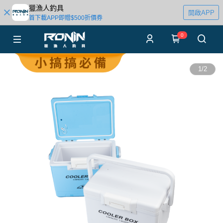
獵漁人釣具
開啟APP
首下載APP即贈$500折價券
0
1
/
2