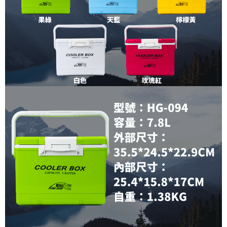
任。
貨到付款（門市自取請勿下單，請聯繫客服）
４．使用「AFTEE先享後付」時，將依據個別帳號之用戶狀況，依本公司即
時審查核予不同之上限額度；若仍有額度不足之情形，本公司將視審查結果
每筆NT$200，滿NT$3,000(含以上)免運費
請求用戶進行身份認證。
５．嚴禁一人註冊多個帳號或使用他人資訊註冊。若發現惡意使用之情形，
國家/地區配送(**下單前請私訊客服確認實際運費(運費另
查看運費
恩沛科技股份有限公司將有權停止該用戶之使用額度並採取法律行動。
計)，訂單才得以成立**)