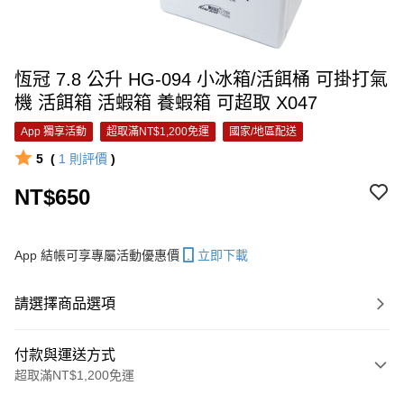
恆冠 7.8 公升 HG-094 小冰箱/活餌桶 可掛打氣
機 活餌箱 活蝦箱 養蝦箱 可超取 X047
App 獨享活動
超取滿NT$1,200免運
國家/地區配送
5
(
1
則評價
)
NT$650
App 結帳可享專屬活動優惠價
立即下載
請選擇商品選項
付款與運送方式
超取滿NT$1,200免運