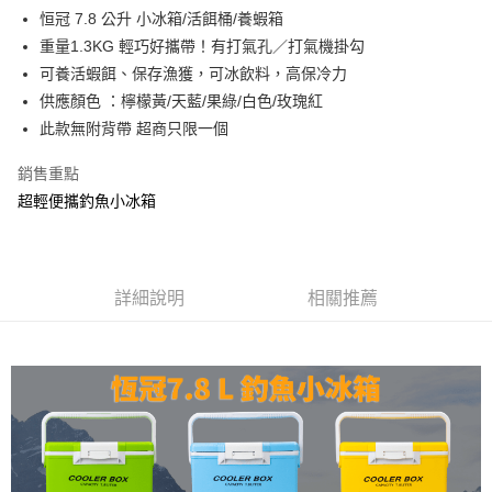
貨到付款
１．簡單：不需註冊會員、不需綁卡、不需儲值。
消。如遇「轉專審核」未通過狀況，表示未達大哥付你分期系統評分，恕無
恒冠 7.8 公升 小冰箱/活餌桶/養蝦箱
２．便利：只要手機號碼，簡訊認證，即可結帳。
法說明評估內容。
重量1.3KG 輕巧好攜帶！有打氣孔／打氣機掛勾
３．安心：先確認商品／服務後，再付款。
【繳款方式說明】
運送方式
可養活蝦餌、保存漁獲，可冰飲料，高保冷力
1.分期款項不併入電信帳單，「大哥付你分期」於每月結算日後寄送繳費提
【「AFTEE先享後付」結帳流程】
全家取貨付款
醒簡訊。
供應顏色 ：檸檬黃/天藍/果綠/白色/玫瑰紅
１．於結帳方式選擇「AFTEE先享後付」後，將跳轉至「AFTEE先享後付」
2.透過簡訊連結打開帳單後，可選擇「超商條碼／台灣大直營門市／銀行轉
每筆NT$60，滿NT$1,200(含以上)免運費
結帳頁面，進行簡訊認證並確認金額後，即可完成結帳。
此款無附背帶 超商只限一個
帳／街口支付／iPASS MONEY」等通路繳費。
２．訂單成立數日內，您將收到繳費通知簡訊。
付款後全家取貨
３．收到繳費通知簡訊後14天內，點擊此簡訊中的連結，可透過四大超商／
銷售重點
【注意事項】
ATM／網路銀行／等多元方式進行付款，方視為交易完成。
每筆NT$60，滿NT$1,200(含以上)免運費
1.本服務係由「台灣大哥大股份有限公司」（以下簡稱本公司）所提供，讓
超輕便攜釣魚小冰箱
※ 請注意：結帳手續完成當下不需立刻繳費，但若您需要取消訂單，請聯絡
用戶於交易時，得透過本服務購買商品或服務，並由商店將買賣／分期付款
購買商品的店家。未經商家同意取消之訂單仍視為有效，需透過AFTEE先享
7-11取貨付款
買賣價金債權讓與本公司後，依約使用本公司帳單繳交帳款。
後付繳納相關費用。
2.基於同意付款使用「大哥付你分期」之契約關係目的，商店將以您的個人
每筆NT$60，滿NT$1,200(含以上)免運費
※ 交易是否成功請以「AFTEE先享後付 」之結帳頁面顯示為準，若有關於
資料（包含姓名、電話或地址）提供予台灣大哥大進項蒐集、處理及利用，
是否繳費成功／繳費後需取消欲退款等相關疑問，請聯繫「AFTEE先享後付
由本公司與您本人進行分期帳單所需資料之確認、核對及更正。
詳細說明
相關推薦
客戶支援中心」
https://netprotections.freshdesk.com/support/home
付款後7-11取貨
3.完整用戶服務條款，請詳閱以下連結：
https://oppay.tw/userRule
每筆NT$60，滿NT$1,200(含以上)免運費
【注意事項】
１．透過由恩沛科技股份有限公司提供之「AFTEE先享後付」服務完成之交
一般宅配（門市自取請勿下單，請聯繫客服）
易，需依本服務之必要範圍內提供個人資料，並將交易相關給付款項請求債
權轉讓予恩沛科技股份有限公司。
每筆NT$100，滿NT$2,000(含以上)免運費
２．關於個人資料處理事宜，請瀏覽以下網址：
https://aftee.tw/terms/#terms3
離島一般宅配
３．未成年的使用者請事先徵得法定代理人或監護人之同意方可使用
每筆NT$200，滿NT$2,000(含以上)免運費
「AFTEE先享後付」，若未經同意申辦者引起之損失，本公司不負相關責