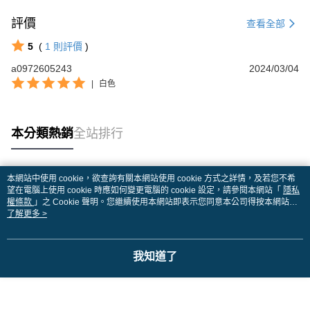
評價
查看全部
5
(
1
則評價
)
a0972605243
2024/03/04
|
白色
本分類熱銷
全站排行
本網站中使用 cookie，欲查詢有關本網站使用 cookie 方式之詳情，及若您不希
熱門標籤
望在電腦上使用 cookie 時應如何變更電腦的 cookie 設定，請參閱本網站「
隱私
權條款
」之 Cookie 聲明。您繼續使用本網站即表示您同意本公司得按本網站使
用條款之 Cookie 聲明使用 cookie。
了解更多 >
我知道了