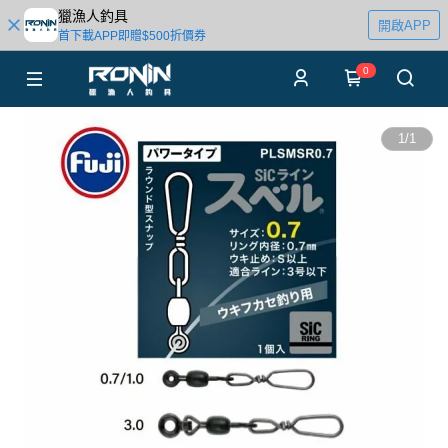
獵漁人釣具
開啟APP
首下載APP即贈$500折價券
0
1
/
1