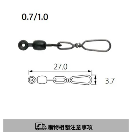
貨到付款（門市自取請勿下單，請聯繫客服）
４．使用「AFTEE先享後付」時，將依據個別帳號之用戶狀況，依本公司即
時審查核予不同之上限額度；若仍有額度不足之情形，本公司將視審查結果
每筆NT$200，滿NT$3,000(含以上)免運費
請求用戶進行身份認證。
５．嚴禁一人註冊多個帳號或使用他人資訊註冊。若發現惡意使用之情形，
國家/地區配送(**下單前請私訊客服確認實際運費(運費另
查看運費
恩沛科技股份有限公司將有權停止該用戶之使用額度並採取法律行動。
計)，訂單才得以成立**)