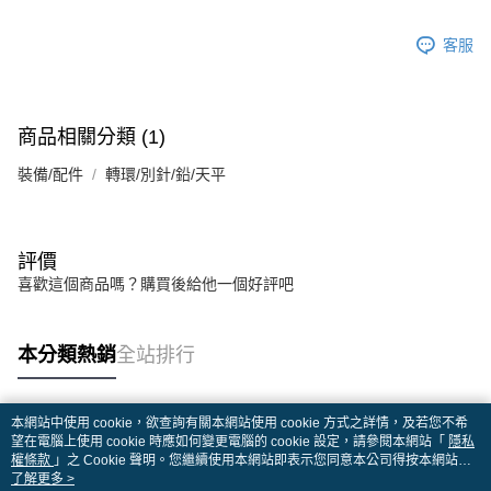
客服
商品相關分類 (1)
裝備/配件
轉環/別針/鉛/天平
評價
喜歡這個商品嗎？購買後給他一個好評吧
本分類熱銷
全站排行
本網站中使用 cookie，欲查詢有關本網站使用 cookie 方式之詳情，及若您不希
熱門標籤
望在電腦上使用 cookie 時應如何變更電腦的 cookie 設定，請參閱本網站「
隱私
權條款
」之 Cookie 聲明。您繼續使用本網站即表示您同意本公司得按本網站使
用條款之 Cookie 聲明使用 cookie。
了解更多 >