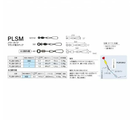
２．便利：只要手機號碼，簡訊認證，即可結帳。
法說明評估內容。
３．安心：先確認商品／服務後，再付款。
【繳款方式說明】
運送方式
1.分期款項不併入電信帳單，「大哥付你分期」於每月結算日後寄送繳費提
【「AFTEE先享後付」結帳流程】
全家取貨付款
醒簡訊。
１．於結帳方式選擇「AFTEE先享後付」後，將跳轉至「AFTEE先享後付」
2.透過簡訊連結打開帳單後，可選擇「超商條碼／台灣大直營門市／銀行轉
每筆NT$60，滿NT$1,200(含以上)免運費
結帳頁面，進行簡訊認證並確認金額後，即可完成結帳。
帳／街口支付／iPASS MONEY」等通路繳費。
２．訂單成立數日內，您將收到繳費通知簡訊。
付款後全家取貨
３．收到繳費通知簡訊後14天內，點擊此簡訊中的連結，可透過四大超商／
【注意事項】
ATM／網路銀行／等多元方式進行付款，方視為交易完成。
每筆NT$60，滿NT$1,200(含以上)免運費
1.本服務係由「台灣大哥大股份有限公司」（以下簡稱本公司）所提供，讓
※ 請注意：結帳手續完成當下不需立刻繳費，但若您需要取消訂單，請聯絡
用戶於交易時，得透過本服務購買商品或服務，並由商店將買賣／分期付款
購買商品的店家。未經商家同意取消之訂單仍視為有效，需透過AFTEE先享
7-11取貨付款
買賣價金債權讓與本公司後，依約使用本公司帳單繳交帳款。
後付繳納相關費用。
2.基於同意付款使用「大哥付你分期」之契約關係目的，商店將以您的個人
每筆NT$60，滿NT$1,200(含以上)免運費
※ 交易是否成功請以「AFTEE先享後付 」之結帳頁面顯示為準，若有關於
資料（包含姓名、電話或地址）提供予台灣大哥大進項蒐集、處理及利用，
是否繳費成功／繳費後需取消欲退款等相關疑問，請聯繫「AFTEE先享後付
由本公司與您本人進行分期帳單所需資料之確認、核對及更正。
客戶支援中心」
https://netprotections.freshdesk.com/support/home
付款後7-11取貨
3.完整用戶服務條款，請詳閱以下連結：
https://oppay.tw/userRule
每筆NT$60，滿NT$1,200(含以上)免運費
【注意事項】
１．透過由恩沛科技股份有限公司提供之「AFTEE先享後付」服務完成之交
一般宅配（門市自取請勿下單，請聯繫客服）
易，需依本服務之必要範圍內提供個人資料，並將交易相關給付款項請求債
權轉讓予恩沛科技股份有限公司。
每筆NT$100，滿NT$2,000(含以上)免運費
２．關於個人資料處理事宜，請瀏覽以下網址：
https://aftee.tw/terms/#terms3
離島一般宅配
３．未成年的使用者請事先徵得法定代理人或監護人之同意方可使用
每筆NT$200，滿NT$2,000(含以上)免運費
「AFTEE先享後付」，若未經同意申辦者引起之損失，本公司不負相關責
任。