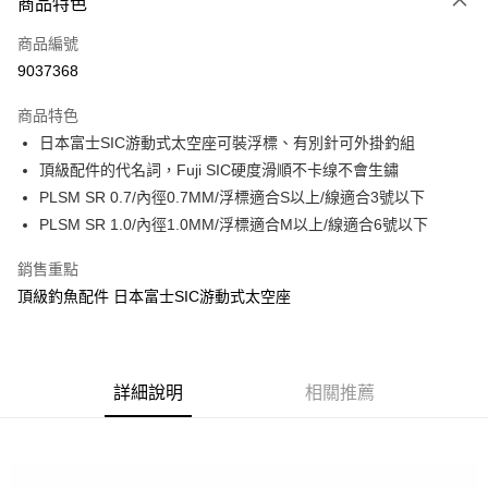
商品特色
信用卡一次付款
商品編號
信用卡分期付款
9037368
3 期 0 利率 每期
NT$46
21家銀行
商品特色
合作金庫商業銀行
第一商業銀行
超商取貨付款
日本富士SIC游動式太空座可裝浮標、有別針可外掛釣組
華南商業銀行
彰化商業銀行
頂級配件的代名詞，Fuji SIC硬度滑順不卡缐不會生鏽
Apple Pay
上海商業儲蓄銀行
台北富邦商業銀行
國泰世華商業銀行
兆豐國際商業銀行
PLSM SR 0.7/內徑0.7MM/浮標適合S以上/線適合3號以下
街口支付
臺灣中小企業銀行
台中商業銀行
PLSM SR 1.0/內徑1.0MM/浮標適合M以上/線適合6號以下
匯豐（台灣）商業銀行
華泰商業銀行
悠遊付
聯邦商業銀行
遠東國際商業銀行
銷售重點
元大商業銀行
永豐商業銀行
大哥付你分期
頂級釣魚配件 日本富士SIC游動式太空座
玉山商業銀行
星展（台灣）商業銀行
相關說明
台新國際商業銀行
中國信託商業銀行
【大哥付你分期使用說明】
台灣樂天信用卡公司
AFTEE先享後付
1.本服務由台灣大哥大提供，台灣大哥大用戶可立即使用無須另外申請。
2.付款方式選擇「大哥付你分期」，訂單成立後會自動跳轉到大哥付的交易
相關說明
詳細說明
相關推薦
流程，驗證手機門號後，選擇欲分期的期數、繳款截止日，確認付款後即完
【關於「AFTEE先享後付」】
成交易。
ATM付款
AFTEE先享後付是「在收到商品之後才付款」的支付方式。 讓您購物簡單
3.實際核准額度、可分期數及費用金額請依後續交易確認頁面所載為準。
便利好安心！
4.訂單成立30分鐘內，如未前往確認交易或遇審核未通過，訂單將自動取
貨到付款
１．簡單：不需註冊會員、不需綁卡、不需儲值。
消。如遇「轉專審核」未通過狀況，表示未達大哥付你分期系統評分，恕無