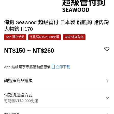
海狗 Seawood 超級管付 日本製 龍膽鉤 豬肉鉤
大物鉤 H170
App 獨享活動
宅配滿NT$2,000免運
國家/地區配送
NT$150 ~ NT$260
App 結帳可享專屬活動優惠價
立即下載
請選擇商品選項
付款與運送方式
宅配滿NT$2,000免運
付款方式