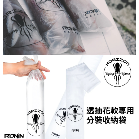
時審查核予不同之上限額度；若仍有額度不足之情形，本公司將視審查結果
每筆NT$200，滿NT$3,000(含以上)免運費
請求用戶進行身份認證。
５．嚴禁一人註冊多個帳號或使用他人資訊註冊。若發現惡意使用之情形，
國家/地區配送(**下單前請私訊客服確認實際運費(運費另
查看運費
恩沛科技股份有限公司將有權停止該用戶之使用額度並採取法律行動。
計)，訂單才得以成立**)