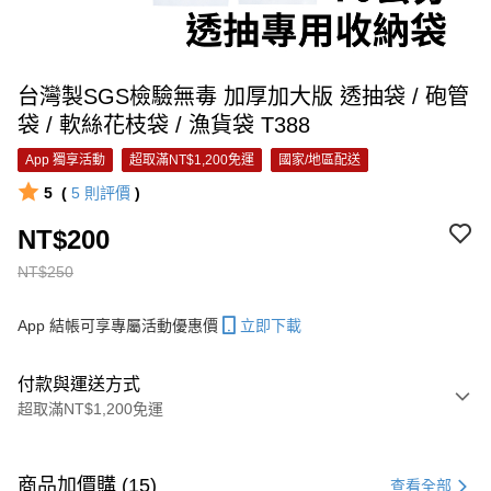
台灣製SGS檢驗無毒 加厚加大版 透抽袋 / 砲管
袋 / 軟絲花枝袋 / 漁貨袋 T388
App 獨享活動
超取滿NT$1,200免運
國家/地區配送
5
(
5
則評價
)
NT$200
NT$250
App 結帳可享專屬活動優惠價
立即下載
付款與運送方式
超取滿NT$1,200免運
付款方式
信用卡一次付款
商品加價購 (15)
查看全部