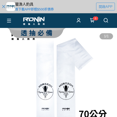
獵漁人釣具
開啟APP
首下載APP即贈$500折價券
0
1
/
1