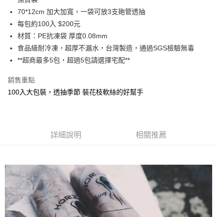
【繳款方式說明】
運送方式
70*12cm 加大加寬，一袋可放3支砲管透抽
1.分期款項不併入電信帳單，「大哥付你分期」於每月結算日後寄送繳費提
【「AFTEE先享後付」結帳流程】
全家取貨付款
醒簡訊。
每包約100入 $200元
１．於結帳方式選擇「AFTEE先享後付」後，將跳轉至「AFTEE先享後付」
2.透過簡訊連結打開帳單後，可選擇「超商條碼／台灣大直營門市／銀行轉
每筆NT$60，滿NT$1,200(含以上)免運費
結帳頁面，進行簡訊認證並確認金額後，即可完成結帳。
材質：PE抗凍袋 厚度0.08mm
帳／街口支付／iPASS MONEY」等通路繳費。
２．訂單成立數日內，您將收到繳費通知簡訊。
食品級耐冷凍，超厚不漏水，台灣製造，通過SGS檢驗無毒
付款後全家取貨
３．收到繳費通知簡訊後14天內，點擊此簡訊中的連結，可透過四大超商／
【注意事項】
**超商最多5包，超過5包請選擇宅配**
ATM／網路銀行／等多元方式進行付款，方視為交易完成。
每筆NT$60，滿NT$1,200(含以上)免運費
1.本服務係由「台灣大哥大股份有限公司」（以下簡稱本公司）所提供，讓
※ 請注意：結帳手續完成當下不需立刻繳費，但若您需要取消訂單，請聯絡
用戶於交易時，得透過本服務購買商品或服務，並由商店將買賣／分期付款
購買商品的店家。未經商家同意取消之訂單仍視為有效，需透過AFTEE先享
銷售重點
7-11取貨付款
買賣價金債權讓與本公司後，依約使用本公司帳單繳交帳款。
後付繳納相關費用。
2.基於同意付款使用「大哥付你分期」之契約關係目的，商店將以您的個人
100入大包裝，透抽季節 裝花枝軟絲的好幫手
每筆NT$60，滿NT$1,200(含以上)免運費
※ 交易是否成功請以「AFTEE先享後付 」之結帳頁面顯示為準，若有關於
資料（包含姓名、電話或地址）提供予台灣大哥大進項蒐集、處理及利用，
是否繳費成功／繳費後需取消欲退款等相關疑問，請聯繫「AFTEE先享後付
由本公司與您本人進行分期帳單所需資料之確認、核對及更正。
客戶支援中心」
https://netprotections.freshdesk.com/support/home
付款後7-11取貨
3.完整用戶服務條款，請詳閱以下連結：
https://oppay.tw/userRule
每筆NT$60，滿NT$1,200(含以上)免運費
【注意事項】
詳細說明
相關推薦
１．透過由恩沛科技股份有限公司提供之「AFTEE先享後付」服務完成之交
一般宅配（門市自取請勿下單，請聯繫客服）
易，需依本服務之必要範圍內提供個人資料，並將交易相關給付款項請求債
權轉讓予恩沛科技股份有限公司。
每筆NT$100，滿NT$2,000(含以上)免運費
２．關於個人資料處理事宜，請瀏覽以下網址：
https://aftee.tw/terms/#terms3
離島一般宅配
３．未成年的使用者請事先徵得法定代理人或監護人之同意方可使用
每筆NT$200，滿NT$2,000(含以上)免運費
「AFTEE先享後付」，若未經同意申辦者引起之損失，本公司不負相關責
任。
貨到付款（門市自取請勿下單，請聯繫客服）
４．使用「AFTEE先享後付」時，將依據個別帳號之用戶狀況，依本公司即