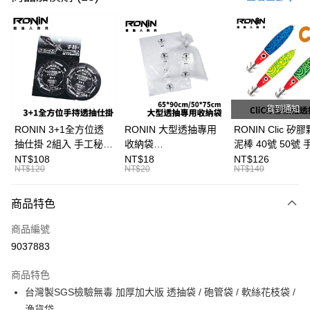
信用卡分期付款
3 期 0 利率 每期
NT$66
21家銀行
合作金庫商業銀行
第一商業銀行
超商取貨付款
華南商業銀行
彰化商業銀行
Apple Pay
上海商業儲蓄銀行
台北富邦商業銀行
國泰世華商業銀行
兆豐國際商業銀行
貨到通知
街口支付
臺灣中小企業銀行
台中商業銀行
RONIN 3+1全方位透
RONIN 大型透抽專用
RONIN Clic 矽
匯豐（台灣）商業銀行
華泰商業銀行
抽仕掛 2組入 手工秘
收納袋
泥棒 40號 50號
悠遊付
聯邦商業銀行
遠東國際商業銀行
製！最適台灣海域
65*90cm/50*75cm 台
抽專用泥棒 布卷
NT$108
NT$18
NT$126
元大商業銀行
永豐商業銀行
NT$120
NT$20
NT$140
大哥付你分期
T991
灣製SGS檢驗無毒 加
B297
玉山商業銀行
星展（台灣）商業銀行
厚加大版 透抽袋 / 砲管
相關說明
台新國際商業銀行
中國信託商業銀行
袋 / 軟絲花枝袋 / 漁貨
商品特色
【大哥付你分期使用說明】
台灣樂天信用卡公司
AFTEE先享後付
袋 T999
1.本服務由台灣大哥大提供，台灣大哥大用戶可立即使用無須另外申請。
商品編號
2.付款方式選擇「大哥付你分期」，訂單成立後會自動跳轉到大哥付的交易
相關說明
流程，驗證手機門號後，選擇欲分期的期數、繳款截止日，確認付款後即完
9037883
【關於「AFTEE先享後付」】
成交易。
ATM付款
AFTEE先享後付是「在收到商品之後才付款」的支付方式。 讓您購物簡單
3.實際核准額度、可分期數及費用金額請依後續交易確認頁面所載為準。
便利好安心！
商品特色
4.訂單成立30分鐘內，如未前往確認交易或遇審核未通過，訂單將自動取
貨到付款
１．簡單：不需註冊會員、不需綁卡、不需儲值。
消。如遇「轉專審核」未通過狀況，表示未達大哥付你分期系統評分，恕無
台灣製SGS檢驗無毒 加厚加大版 透抽袋 / 砲管袋 / 軟絲花枝袋 /
２．便利：只要手機號碼，簡訊認證，即可結帳。
法說明評估內容。
漁貨袋
３．安心：先確認商品／服務後，再付款。