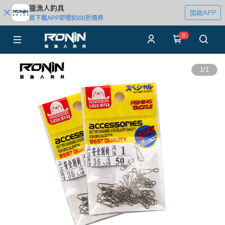
獵漁人釣具
開啟APP
首下載APP即贈$500折價券
0
1
/
1