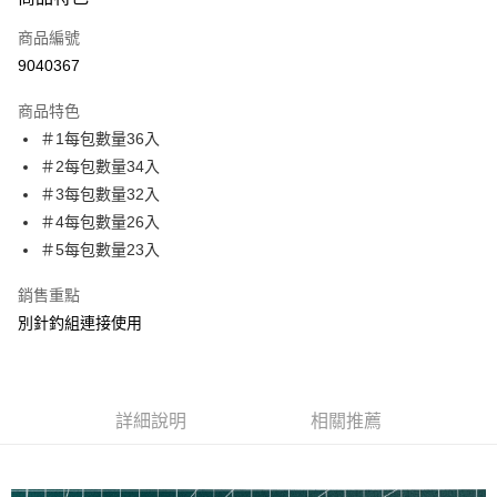
信用卡一次付款
商品編號
信用卡分期付款
9040367
3 期 0 利率 每期
NT$16
21家銀行
商品特色
合作金庫商業銀行
第一商業銀行
超商取貨付款
＃1每包數量36入
華南商業銀行
彰化商業銀行
＃2每包數量34入
Apple Pay
上海商業儲蓄銀行
台北富邦商業銀行
國泰世華商業銀行
兆豐國際商業銀行
＃3每包數量32入
街口支付
臺灣中小企業銀行
台中商業銀行
＃4每包數量26入
匯豐（台灣）商業銀行
華泰商業銀行
＃5每包數量23入
悠遊付
聯邦商業銀行
遠東國際商業銀行
元大商業銀行
永豐商業銀行
大哥付你分期
銷售重點
玉山商業銀行
星展（台灣）商業銀行
相關說明
別針釣組連接使用
台新國際商業銀行
中國信託商業銀行
【大哥付你分期使用說明】
台灣樂天信用卡公司
AFTEE先享後付
1.本服務由台灣大哥大提供，台灣大哥大用戶可立即使用無須另外申請。
2.付款方式選擇「大哥付你分期」，訂單成立後會自動跳轉到大哥付的交易
相關說明
流程，驗證手機門號後，選擇欲分期的期數、繳款截止日，確認付款後即完
【關於「AFTEE先享後付」】
詳細說明
相關推薦
成交易。
ATM付款
AFTEE先享後付是「在收到商品之後才付款」的支付方式。 讓您購物簡單
3.實際核准額度、可分期數及費用金額請依後續交易確認頁面所載為準。
便利好安心！
4.訂單成立30分鐘內，如未前往確認交易或遇審核未通過，訂單將自動取
貨到付款
１．簡單：不需註冊會員、不需綁卡、不需儲值。
消。如遇「轉專審核」未通過狀況，表示未達大哥付你分期系統評分，恕無
２．便利：只要手機號碼，簡訊認證，即可結帳。