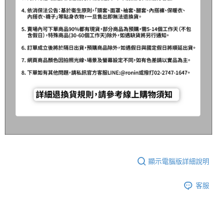
時審查核予不同之上限額度；若仍有額度不足之情形，本公司將視審查結果
每筆NT$200，滿NT$3,000(含以上)免運費
請求用戶進行身份認證。
５．嚴禁一人註冊多個帳號或使用他人資訊註冊。若發現惡意使用之情形，
國家/地區配送(**下單前請私訊客服確認實際運費(運費另
查看運費
恩沛科技股份有限公司將有權停止該用戶之使用額度並採取法律行動。
計)，訂單才得以成立**)
顯示電腦版詳細說明
客服