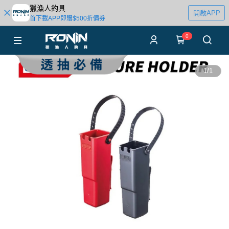
獵漁人釣具
開啟APP
首下載APP即贈$500折價券
0
1
/
1