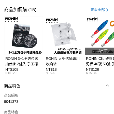
付款方式
信用卡一次付款
商品加價購 (15)
查看全部
信用卡分期付款
3 期 0 利率 每期
NT$66
21家銀行
合作金庫商業銀行
第一商業銀行
超商取貨付款
華南商業銀行
彰化商業銀行
Apple Pay
上海商業儲蓄銀行
台北富邦商業銀行
國泰世華商業銀行
兆豐國際商業銀行
貨到通知
街口支付
臺灣中小企業銀行
台中商業銀行
RONIN 3+1全方位透
RONIN 大型透抽專用
RONIN Clic 矽
匯豐（台灣）商業銀行
華泰商業銀行
抽仕掛 2組入 手工秘
收納袋
泥棒 40號 50號
悠遊付
聯邦商業銀行
遠東國際商業銀行
製！最適台灣海域
65*90cm/50*75cm 台
抽專用泥棒 布卷
NT$108
NT$18
NT$126
元大商業銀行
永豐商業銀行
NT$120
NT$20
NT$140
大哥付你分期
T991
灣製SGS檢驗無毒 加
B297
玉山商業銀行
星展（台灣）商業銀行
厚加大版 透抽袋 / 砲管
相關說明
台新國際商業銀行
中國信託商業銀行
袋 / 軟絲花枝袋 / 漁貨
商品特色
【大哥付你分期使用說明】
台灣樂天信用卡公司
AFTEE先享後付
袋 T999
1.本服務由台灣大哥大提供，台灣大哥大用戶可立即使用無須另外申請。
商品編號
2.付款方式選擇「大哥付你分期」，訂單成立後會自動跳轉到大哥付的交易
相關說明
流程，驗證手機門號後，選擇欲分期的期數、繳款截止日，確認付款後即完
9041373
【關於「AFTEE先享後付」】
成交易。
ATM付款
AFTEE先享後付是「在收到商品之後才付款」的支付方式。 讓您購物簡單
3.實際核准額度、可分期數及費用金額請依後續交易確認頁面所載為準。
便利好安心！
商品特色
4.訂單成立30分鐘內，如未前往確認交易或遇審核未通過，訂單將自動取