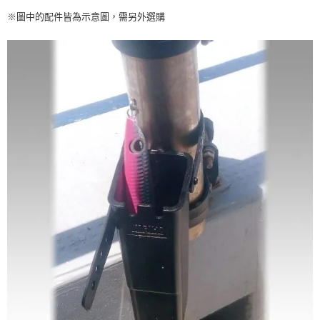
任。
貨到付款（門市自取請勿下單，請聯繫客服）
※圖中的配件皆為示意圖，需另外選購
４．使用「AFTEE先享後付」時，將依據個別帳號之用戶狀況，依本公司即
時審查核予不同之上限額度；若仍有額度不足之情形，本公司將視審查結果
每筆NT$200，滿NT$3,000(含以上)免運費
請求用戶進行身份認證。
５．嚴禁一人註冊多個帳號或使用他人資訊註冊。若發現惡意使用之情形，
國家/地區配送(**下單前請私訊客服確認實際運費(運費另
查看運費
恩沛科技股份有限公司將有權停止該用戶之使用額度並採取法律行動。
計)，訂單才得以成立**)