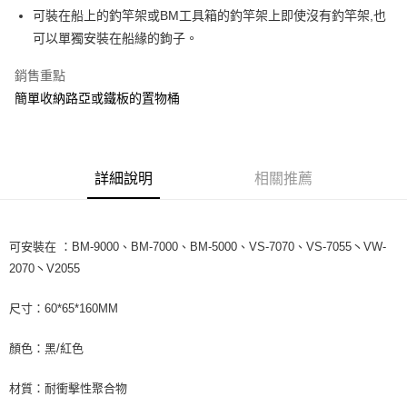
貨到付款
１．簡單：不需註冊會員、不需綁卡、不需儲值。
消。如遇「轉專審核」未通過狀況，表示未達大哥付你分期系統評分，恕無
可裝在船上的釣竿架或BM工具箱的釣竿架上即使沒有釣竿架,也
２．便利：只要手機號碼，簡訊認證，即可結帳。
法說明評估內容。
可以單獨安裝在船緣的鉤子。
３．安心：先確認商品／服務後，再付款。
【繳款方式說明】
運送方式
1.分期款項不併入電信帳單，「大哥付你分期」於每月結算日後寄送繳費提
【「AFTEE先享後付」結帳流程】
銷售重點
全家取貨付款
醒簡訊。
１．於結帳方式選擇「AFTEE先享後付」後，將跳轉至「AFTEE先享後付」
2.透過簡訊連結打開帳單後，可選擇「超商條碼／台灣大直營門市／銀行轉
簡單收納路亞或鐵板的置物桶
每筆NT$60，滿NT$1,200(含以上)免運費
結帳頁面，進行簡訊認證並確認金額後，即可完成結帳。
帳／街口支付／iPASS MONEY」等通路繳費。
２．訂單成立數日內，您將收到繳費通知簡訊。
付款後全家取貨
３．收到繳費通知簡訊後14天內，點擊此簡訊中的連結，可透過四大超商／
【注意事項】
ATM／網路銀行／等多元方式進行付款，方視為交易完成。
每筆NT$60，滿NT$1,200(含以上)免運費
1.本服務係由「台灣大哥大股份有限公司」（以下簡稱本公司）所提供，讓
※ 請注意：結帳手續完成當下不需立刻繳費，但若您需要取消訂單，請聯絡
詳細說明
相關推薦
用戶於交易時，得透過本服務購買商品或服務，並由商店將買賣／分期付款
購買商品的店家。未經商家同意取消之訂單仍視為有效，需透過AFTEE先享
7-11取貨付款
買賣價金債權讓與本公司後，依約使用本公司帳單繳交帳款。
後付繳納相關費用。
2.基於同意付款使用「大哥付你分期」之契約關係目的，商店將以您的個人
每筆NT$60，滿NT$1,200(含以上)免運費
※ 交易是否成功請以「AFTEE先享後付 」之結帳頁面顯示為準，若有關於
資料（包含姓名、電話或地址）提供予台灣大哥大進項蒐集、處理及利用，
是否繳費成功／繳費後需取消欲退款等相關疑問，請聯繫「AFTEE先享後付
由本公司與您本人進行分期帳單所需資料之確認、核對及更正。
可安裝在 ：BM-9000、BM-7000、BM-5000、VS-7070、VS-7055丶VW-
客戶支援中心」
https://netprotections.freshdesk.com/support/home
付款後7-11取貨
3.完整用戶服務條款，請詳閱以下連結：
https://oppay.tw/userRule
2070丶V2055
每筆NT$60，滿NT$1,200(含以上)免運費
【注意事項】
１．透過由恩沛科技股份有限公司提供之「AFTEE先享後付」服務完成之交
尺寸：60*65*160MM
一般宅配（門市自取請勿下單，請聯繫客服）
易，需依本服務之必要範圍內提供個人資料，並將交易相關給付款項請求債
權轉讓予恩沛科技股份有限公司。
每筆NT$100，滿NT$2,000(含以上)免運費
顏色：黑/紅色
２．關於個人資料處理事宜，請瀏覽以下網址：
https://aftee.tw/terms/#terms3
離島一般宅配
３．未成年的使用者請事先徵得法定代理人或監護人之同意方可使用
材質：耐衝擊性聚合物
每筆NT$200，滿NT$2,000(含以上)免運費
「AFTEE先享後付」，若未經同意申辦者引起之損失，本公司不負相關責