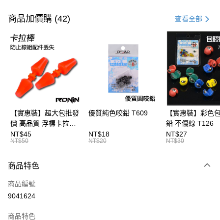
付款方式
信用卡一次付款
商品加價購 (42)
查看全部
信用卡分期付款
3 期 0 利率 每期
NT$300
21家銀行
合作金庫商業銀行
第一商業銀行
超商取貨付款
華南商業銀行
彰化商業銀行
Apple Pay
上海商業儲蓄銀行
台北富邦商業銀行
國泰世華商業銀行
兆豐國際商業銀行
街口支付
臺灣中小企業銀行
台中商業銀行
【實惠裝】超大包批發
優質純色咬鉛 T609
【實惠裝】彩色
匯豐（台灣）商業銀行
華泰商業銀行
價 高品質 浮標卡拉棒
鉛 不傷線 T126
悠遊付
聯邦商業銀行
遠東國際商業銀行
20入 T086
NT$45
NT$18
NT$27
元大商業銀行
永豐商業銀行
NT$50
NT$20
NT$30
大哥付你分期
玉山商業銀行
星展（台灣）商業銀行
相關說明
台新國際商業銀行
中國信託商業銀行
商品特色
【大哥付你分期使用說明】
台灣樂天信用卡公司
AFTEE先享後付
1.本服務由台灣大哥大提供，台灣大哥大用戶可立即使用無須另外申請。
商品編號
2.付款方式選擇「大哥付你分期」，訂單成立後會自動跳轉到大哥付的交易
相關說明
流程，驗證手機門號後，選擇欲分期的期數、繳款截止日，確認付款後即完
9041624
【關於「AFTEE先享後付」】
成交易。
ATM付款
AFTEE先享後付是「在收到商品之後才付款」的支付方式。 讓您購物簡單
3.實際核准額度、可分期數及費用金額請依後續交易確認頁面所載為準。
便利好安心！
商品特色
4.訂單成立30分鐘內，如未前往確認交易或遇審核未通過，訂單將自動取