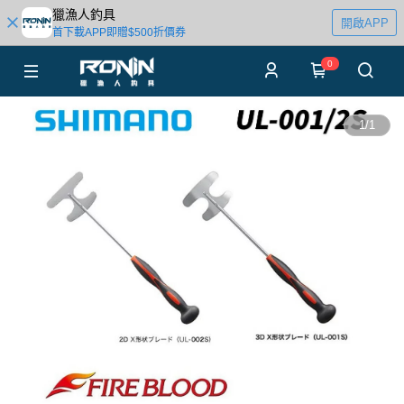
獵漁人釣具
開啟APP
首下載APP即贈$500折價券
0
1
/
1