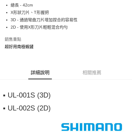
貨到付款
１．簡單：不需註冊會員、不需綁卡、不需儲值。
消。如遇「轉專審核」未通過狀況，表示未達大哥付你分期系統評分，恕無
總長 - 42cm
２．便利：只要手機號碼，簡訊認證，即可結帳。
法說明評估內容。
X形狀刀片、T形握把
３．安心：先確認商品／服務後，再付款。
【繳款方式說明】
運送方式
3D - 通過彎曲刀片增加捏合的容易性
1.分期款項不併入電信帳單，「大哥付你分期」於每月結算日後寄送繳費提
【「AFTEE先享後付」結帳流程】
全家取貨付款
醒簡訊。
2D - 使用X形刀片輕輕混合均勻
１．於結帳方式選擇「AFTEE先享後付」後，將跳轉至「AFTEE先享後付」
2.透過簡訊連結打開帳單後，可選擇「超商條碼／台灣大直營門市／銀行轉
每筆NT$60，滿NT$1,200(含以上)免運費
結帳頁面，進行簡訊認證並確認金額後，即可完成結帳。
帳／街口支付／iPASS MONEY」等通路繳費。
２．訂單成立數日內，您將收到繳費通知簡訊。
銷售重點
付款後全家取貨
３．收到繳費通知簡訊後14天內，點擊此簡訊中的連結，可透過四大超商／
超好用南極蝦鏟
【注意事項】
ATM／網路銀行／等多元方式進行付款，方視為交易完成。
每筆NT$60，滿NT$1,200(含以上)免運費
1.本服務係由「台灣大哥大股份有限公司」（以下簡稱本公司）所提供，讓
※ 請注意：結帳手續完成當下不需立刻繳費，但若您需要取消訂單，請聯絡
用戶於交易時，得透過本服務購買商品或服務，並由商店將買賣／分期付款
購買商品的店家。未經商家同意取消之訂單仍視為有效，需透過AFTEE先享
7-11取貨付款
買賣價金債權讓與本公司後，依約使用本公司帳單繳交帳款。
後付繳納相關費用。
2.基於同意付款使用「大哥付你分期」之契約關係目的，商店將以您的個人
每筆NT$60，滿NT$1,200(含以上)免運費
※ 交易是否成功請以「AFTEE先享後付 」之結帳頁面顯示為準，若有關於
詳細說明
相關推薦
資料（包含姓名、電話或地址）提供予台灣大哥大進項蒐集、處理及利用，
是否繳費成功／繳費後需取消欲退款等相關疑問，請聯繫「AFTEE先享後付
由本公司與您本人進行分期帳單所需資料之確認、核對及更正。
客戶支援中心」
https://netprotections.freshdesk.com/support/home
付款後7-11取貨
3.完整用戶服務條款，請詳閱以下連結：
https://oppay.tw/userRule
每筆NT$60，滿NT$1,200(含以上)免運費
【注意事項】
▪️ UL-001S (3D)
１．透過由恩沛科技股份有限公司提供之「AFTEE先享後付」服務完成之交
一般宅配（門市自取請勿下單，請聯繫客服）
易，需依本服務之必要範圍內提供個人資料，並將交易相關給付款項請求債
▪️ UL-002S (2D)
權轉讓予恩沛科技股份有限公司。
每筆NT$100，滿NT$2,000(含以上)免運費
２．關於個人資料處理事宜，請瀏覽以下網址：
https://aftee.tw/terms/#terms3
離島一般宅配
３．未成年的使用者請事先徵得法定代理人或監護人之同意方可使用
每筆NT$200，滿NT$2,000(含以上)免運費
「AFTEE先享後付」，若未經同意申辦者引起之損失，本公司不負相關責