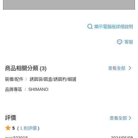
顯示電腦版詳細說明
客服
商品相關分類 (3)
查看全部
裝備/配件
誘餌袋/餌盒/誘餌杓/蝦鏟
品牌專區
SHIMANO
評價
查看全部
5
(
1
則評價
)