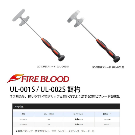
任。
貨到付款（門市自取請勿下單，請聯繫客服）
４．使用「AFTEE先享後付」時，將依據個別帳號之用戶狀況，依本公司即
時審查核予不同之上限額度；若仍有額度不足之情形，本公司將視審查結果
每筆NT$200，滿NT$3,000(含以上)免運費
請求用戶進行身份認證。
５．嚴禁一人註冊多個帳號或使用他人資訊註冊。若發現惡意使用之情形，
恩沛科技股份有限公司將有權停止該用戶之使用額度並採取法律行動。