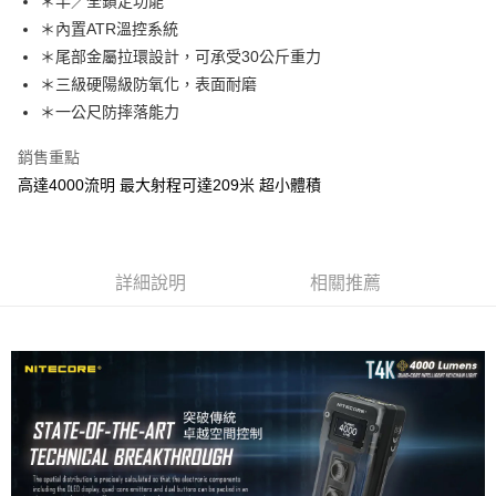
【「AFTEE先享後付」結帳流程】
＊半／全鎖定功能
全家取貨付款
醒簡訊。
１．於結帳方式選擇「AFTEE先享後付」後，將跳轉至「AFTEE先享後付」
＊內置ATR溫控系統
2.透過簡訊連結打開帳單後，可選擇「超商條碼／台灣大直營門市／銀行轉
每筆NT$60，滿NT$1,200(含以上)免運費
結帳頁面，進行簡訊認證並確認金額後，即可完成結帳。
帳／街口支付／iPASS MONEY」等通路繳費。
＊尾部金屬拉環設計，可承受30公斤重力
２．訂單成立數日內，您將收到繳費通知簡訊。
付款後全家取貨
３．收到繳費通知簡訊後14天內，點擊此簡訊中的連結，可透過四大超商／
＊三級硬陽級防氧化，表面耐磨
【注意事項】
ATM／網路銀行／等多元方式進行付款，方視為交易完成。
每筆NT$60，滿NT$1,200(含以上)免運費
1.本服務係由「台灣大哥大股份有限公司」（以下簡稱本公司）所提供，讓
＊一公尺防摔落能力
※ 請注意：結帳手續完成當下不需立刻繳費，但若您需要取消訂單，請聯絡
用戶於交易時，得透過本服務購買商品或服務，並由商店將買賣／分期付款
購買商品的店家。未經商家同意取消之訂單仍視為有效，需透過AFTEE先享
7-11取貨付款
買賣價金債權讓與本公司後，依約使用本公司帳單繳交帳款。
銷售重點
後付繳納相關費用。
2.基於同意付款使用「大哥付你分期」之契約關係目的，商店將以您的個人
每筆NT$60，滿NT$1,200(含以上)免運費
※ 交易是否成功請以「AFTEE先享後付 」之結帳頁面顯示為準，若有關於
高達4000流明 最大射程可達209米 超小體積
資料（包含姓名、電話或地址）提供予台灣大哥大進項蒐集、處理及利用，
是否繳費成功／繳費後需取消欲退款等相關疑問，請聯繫「AFTEE先享後付
由本公司與您本人進行分期帳單所需資料之確認、核對及更正。
客戶支援中心」
https://netprotections.freshdesk.com/support/home
付款後7-11取貨
3.完整用戶服務條款，請詳閱以下連結：
https://oppay.tw/userRule
每筆NT$60，滿NT$1,200(含以上)免運費
【注意事項】
１．透過由恩沛科技股份有限公司提供之「AFTEE先享後付」服務完成之交
詳細說明
相關推薦
一般宅配（門市自取請勿下單，請聯繫客服）
易，需依本服務之必要範圍內提供個人資料，並將交易相關給付款項請求債
權轉讓予恩沛科技股份有限公司。
每筆NT$100，滿NT$2,000(含以上)免運費
２．關於個人資料處理事宜，請瀏覽以下網址：
https://aftee.tw/terms/#terms3
離島一般宅配
３．未成年的使用者請事先徵得法定代理人或監護人之同意方可使用
每筆NT$200，滿NT$2,000(含以上)免運費
「AFTEE先享後付」，若未經同意申辦者引起之損失，本公司不負相關責
任。
貨到付款（門市自取請勿下單，請聯繫客服）
４．使用「AFTEE先享後付」時，將依據個別帳號之用戶狀況，依本公司即
時審查核予不同之上限額度；若仍有額度不足之情形，本公司將視審查結果
每筆NT$200，滿NT$3,000(含以上)免運費
請求用戶進行身份認證。