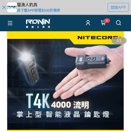
獵漁人釣具
開啟APP
首下載APP即贈$500折價券
0
1
/
1