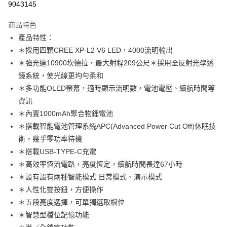
9043145
3 期 0 利率 每期
NT$899
21家銀行
商品特色
合作金庫商業銀行
第一商業銀行
超商取貨付款
產品特性：
華南商業銀行
彰化商業銀行
＊採用四顆CREE XP-L2 V6 LED，4000流明輸出
Apple Pay
上海商業儲蓄銀行
台北富邦商業銀行
國泰世華商業銀行
兆豐國際商業銀行
＊強光達10900坎德拉，最大射程209公尺＊採用全反射光學透
街口支付
臺灣中小企業銀行
台中商業銀行
鏡系統，使光線更均勻柔和
匯豐（台灣）商業銀行
華泰商業銀行
＊多功能OLED螢幕，適時顯示流明數，電池電壓、續航時間等
悠遊付
聯邦商業銀行
遠東國際商業銀行
資訊
元大商業銀行
永豐商業銀行
大哥付你分期
＊內置1000mAh聚合物鋰電池
玉山商業銀行
星展（台灣）商業銀行
相關說明
＊搭載智能電池管理系統APC(Advanced Power Cut Off)休眠技
台新國際商業銀行
中國信託商業銀行
【大哥付你分期使用說明】
台灣樂天信用卡公司
術，幾乎零功率待機
AFTEE先享後付
1.本服務由台灣大哥大提供，台灣大哥大用戶可立即使用無須另外申請。
2.付款方式選擇「大哥付你分期」，訂單成立後會自動跳轉到大哥付的交易
＊搭載USB-TYPE-C充電
相關說明
流程，驗證手機門號後，選擇欲分期的期數、繳款截止日，確認付款後即完
【關於「AFTEE先享後付」】
＊高效率恆流電路，亮度恆定，續航時間長達67小時
成交易。
ATM付款
AFTEE先享後付是「在收到商品之後才付款」的支付方式。 讓您購物簡單
＊設有設有兩種智能模式 日常模式、演示模式
3.實際核准額度、可分期數及費用金額請依後續交易確認頁面所載為準。
便利好安心！
4.訂單成立30分鐘內，如未前往確認交易或遇審核未通過，訂單將自動取
貨到付款
＊人性化雙按鈕，方便操作
１．簡單：不需註冊會員、不需綁卡、不需儲值。
消。如遇「轉專審核」未通過狀況，表示未達大哥付你分期系統評分，恕無
２．便利：只要手機號碼，簡訊認證，即可結帳。
＊五段亮度選擇，可單獨選取檔位
法說明評估內容。
３．安心：先確認商品／服務後，再付款。
【繳款方式說明】
運送方式
＊智慧型檔位記憶功能
1.分期款項不併入電信帳單，「大哥付你分期」於每月結算日後寄送繳費提