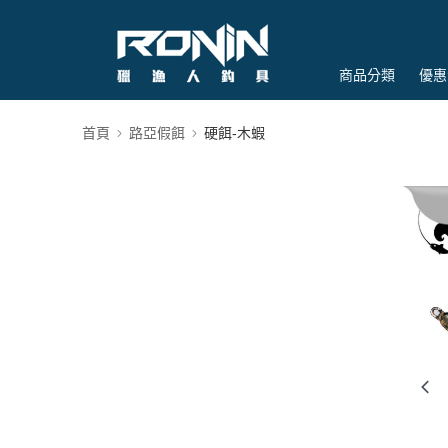
商品分類
優惠
首頁
路亞假餌
硬餌-木蝦