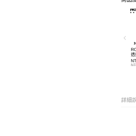
R
透
工
NT
海
NT
詳細