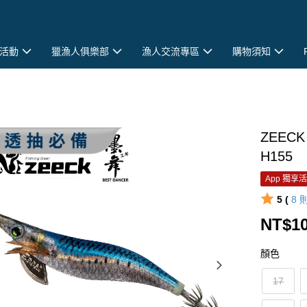
活動
獵漁人俱樂部
漁人交流專區
購物須知
ZEEC
H155
App 獨享
5 (
8
NT$1
顏色
17