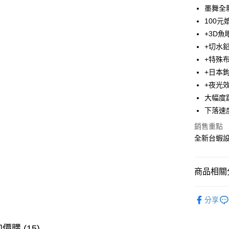
3 期 
墨舞全
合作金
100
Apple Pay
華南商
+3D魚
街口支付
上海商
+切水
國泰世
+特殊
悠遊付
臺灣中
+日本
匯豐（
大哥付你
聯邦商
+夜光
相關說明
元大商
大幅度
【大哥付
玉山商
AFTEE先
1.本服務
下落速度約
台新國
2.付款方
相關說明
銷售重點
台灣樂
流程，驗
【關於「A
ATM付款
全新台蝦
完成交易
AFTEE
3.實際核
便利好安
4.訂單成
貨到付款
１．簡單
消。如遇
２．便利
商品相關分
無法說明
３．安心
【繳款方
運送方式
路亞假餌
1.分期款
【「AFT
分享
醒簡訊。
１．於結帳
主題釣法
一般宅配
2.透過簡
付」結帳
帳／街口支
每筆NT$1
２．訂單
品牌專區
價購 (15)