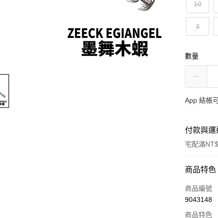
10
3
數量
App 結
付款與運
宅配滿NT$
付款方式
商品特色
信用卡一
商品編號
9043148
信用卡分
商品特色