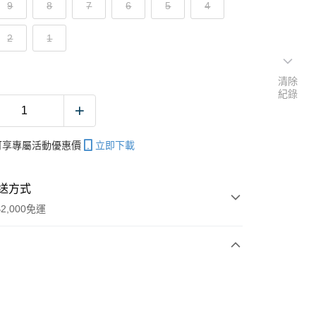
9
8
7
6
5
4
2
1
清除
紀錄
帳可享專屬活動優惠價
立即下載
送方式
2,000免運
次付款
期付款