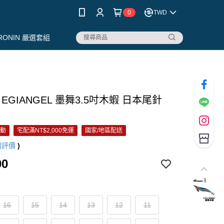
0
TWD
RONIN 嚴選套組
K EGIANGEL 墨舞3.5吋木蝦 日本尾針
活動
宅配滿NT$2,000免運
國家/地區配送
則評價
)
00
16
15
14
13
12
11