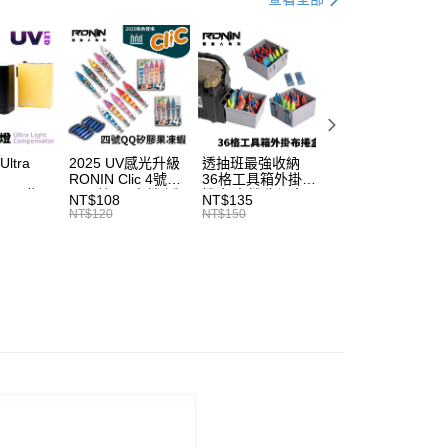
費通知簡訊後14天內，點擊此簡訊中的連結，可透過四大超商
項】
網路銀行／等多元方式進行付款，方視為交易完成。
宅配
手必購商品
路亞新手必購商品
係由「台灣大哥大股份有限公司」（以下簡稱本公司）所提供，讓
：結帳手續完成當下不需立刻繳費，但若您需要取消訂單，請聯
00，滿NT$2,000(含以上)免運費
易時，得透過本服務購買商品或服務，並由商店將買賣／分期付
的店家。未經商家同意取消之訂單仍視為有效，需透過AFTEE
金債權讓與本公司後，依約使用本公司帳單繳交帳款。
繳納相關費用。
（門市自取請勿下單，請聯繫客服）
意付款使用「大哥付你分期」之契約關係目的，商店將以您的個人
否成功請以「AFTEE先享後付 」之結帳頁面顯示為準，若有關於
含姓名、電話或地址）提供予台灣大哥大進項蒐集、處理及利
功／繳費後需取消欲退款等相關疑問，請聯繫「AFTEE先享後
00，滿NT$3,000(含以上)免運費
公司與您本人進行分期帳單所需資料之確認、核對及更正。
援中心」
https://netprotections.freshdesk.com/support/home
戶服務條款，請詳閱以下連結：
https://oppay.tw/userRule
配送(**下單前請私訊客服確認實際運費(運費另
查看運費
ltra
2025 UV感光升級
透抽班最強收納
SHIMANO DAIW
項】
得以成立**)
RONIN Clic 4號矽
36格工具箱外掛布
適用 兩公尺 2孔
恩沛科技股份有限公司提供之「AFTEE先享後付」服務完成之
tor 紫
膠顆粒QQ布捲 透
捲盒 布捲收納盒
電動捲線器 奶瓶
NT$108
NT$135
NT$315
依本服務之必要範圍內提供個人資料，並將交易相關給付款項請
燈 夜光
抽布捲 B296
明邦工具箱皆可使
源線 奶瓶延長線
NT$120
NT$150
NT$350
讓予恩沛科技股份有限公司。
T698
用 A250
T998
個人資料處理事宜，請瀏覽以下網址：
ee.tw/terms/#terms3
年的使用者請事先徵得法定代理人或監護人之同意方可使用
E先享後付」，若未經同意申辦者引起之損失，本公司不負相關責
AFTEE先享後付」時，將依據個別帳號之用戶狀況，依本公司
核予不同之上限額度；若仍有額度不足之情形，本公司將視審查
用戶進行身份認證。
一人註冊多個帳號或使用他人資訊註冊。若發現惡意使用之情
科技股份有限公司將有權停止該用戶之使用額度並採取法律行