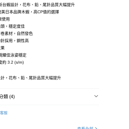
0 利率 每期
NT$33
21家銀行
新台蝦設計，花布、鉛、尾針品質大幅提升
庫商業銀行
第一商業銀行
元媲美日本品牌木蝦，高CP值的選擇
業銀行
彰化商業銀行
眼使用
業儲蓄銀行
台北富邦商業銀行
鉛頭，穩定度佳
華商業銀行
兆豐國際商業銀行
布卷素材，自然發色
小企業銀行
台中商業銀行
鉤針採用，鋼性高
台灣）商業銀行
華泰商業銀行
分期
業銀行
遠東國際商業銀行
效果
業銀行
永豐商業銀行
跳耀佳泳姿穩定
你分期使用說明】
業銀行
星展（台灣）商業銀行
享後付
由台灣大哥大提供，台灣大哥大用戶可立即使用無須另外申請。
 3.2 (s/m)
際商業銀行
中國信託商業銀行
式選擇「大哥付你分期」，訂單成立後會自動跳轉到大哥付的交易
天信用卡公司
證手機門號後，選擇欲分期的期數、繳款截止日，確認付款後即
FTEE先享後付」】
設計，花布、鉛、尾針品質大幅提升
。
先享後付是「在收到商品之後才付款」的支付方式。 讓您購物簡單
准額度、可分期數及費用金額請依後續交易確認頁面所載為準。
心！
立30分鐘內，如未前往確認交易或遇審核未通過，訂單將自動取
：不需註冊會員、不需綁卡、不需儲值。
「轉專審核」未通過狀況，表示未達大哥付你分期系統評分，恕
：只要手機號碼，簡訊認證，即可結帳。
類 (4)
評估內容。
：先確認商品／服務後，再付款。
式說明】
硬餌-木蝦
項不併入電信帳單，「大哥付你分期」於每月結算日後寄送繳費提
EE先享後付」結帳流程】
客服
方式選擇「AFTEE先享後付」後，將跳轉至「AFTEE先享後
專區
船釣透抽裝備指南
（門市自取請勿下單，請聯繫客服）
訊連結打開帳單後，可選擇「超商條碼／台灣大直營門市／銀行轉
頁面，進行簡訊認證並確認金額後，即可完成結帳。
付／iPASS MONEY」等通路繳費。
00，滿NT$2,000(含以上)免運費
成立數日內，您將收到繳費通知簡訊。
ZEECK
查看全部