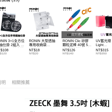
３．收到繳
【注意事
／ATM／
離島一般
首購、新
1.本服務
※ 請注意
每筆NT$2
用戶於交
絡購買商品
款買賣價
先享後付
貨到付款
2.基於同
※ 交易是
資料（包
是否繳費成
每筆NT$2
用，由本
付客戶支
貨到通知
3.完整用
國家/地區
ONIN 3+1全方位
RONIN 大型透抽
RONIN Clic 矽膠
UV蓄光燈 U
【注意事
計)，訂單才
抽仕掛 2組入 手
專用收納袋
顆粒泥棒 40號 50
Light
１．透過由
秘製！最適台灣
65*90cm/50*75cm
號 手持透抽專用泥
Compensa
$108
NT$18
NT$126
NT$315
交易，需
域 T991
台灣製SGS檢驗無
棒 布卷鉛 B297
外燈 夜光
$120
NT$20
NT$140
NT$350
求債權轉
毒 加厚加大版 透
加亮盒 
２．關於
抽袋 / 砲管袋 / 軟
https://aft
絲花枝袋 / 漁貨袋
T999
３．未成
「AFTE
任。
說明
相關推薦
４．使用「
即時審查
結果請求
５．嚴禁
形，恩沛
動。