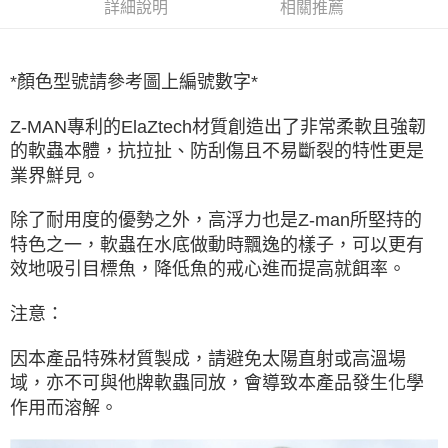
貨到付款
１．簡單：不需註冊會員、不需綁卡、不需儲值。
詳細說明
相關推薦
消。如遇「轉專審核」未通過狀況，表示未達大哥付你分期系統評分，恕無
２．便利：只要手機號碼，簡訊認證，即可結帳。
法說明評估內容。
３．安心：先確認商品／服務後，再付款。
【繳款方式說明】
運送方式
1.分期款項不併入電信帳單，「大哥付你分期」於每月結算日後寄送繳費提
【「AFTEE先享後付」結帳流程】
*顏色型號請參考圖上編號數字*
全家取貨付款
醒簡訊。
１．於結帳方式選擇「AFTEE先享後付」後，將跳轉至「AFTEE先享後付」
2.透過簡訊連結打開帳單後，可選擇「超商條碼／台灣大直營門市／銀行轉
每筆NT$60，滿NT$1,200(含以上)免運費
結帳頁面，進行簡訊認證並確認金額後，即可完成結帳。
帳／街口支付／iPASS MONEY」等通路繳費。
Z-MAN專利的ElaZtech材質創造出了非常柔軟且強韌
２．訂單成立數日內，您將收到繳費通知簡訊。
的軟蟲本體，抗拉扯、防刮傷且不易斷裂的特性更是
付款後全家取貨
３．收到繳費通知簡訊後14天內，點擊此簡訊中的連結，可透過四大超商／
【注意事項】
ATM／網路銀行／等多元方式進行付款，方視為交易完成。
業界鮮見。
每筆NT$60，滿NT$1,200(含以上)免運費
1.本服務係由「台灣大哥大股份有限公司」（以下簡稱本公司）所提供，讓
※ 請注意：結帳手續完成當下不需立刻繳費，但若您需要取消訂單，請聯絡
用戶於交易時，得透過本服務購買商品或服務，並由商店將買賣／分期付款
購買商品的店家。未經商家同意取消之訂單仍視為有效，需透過AFTEE先享
7-11取貨付款
買賣價金債權讓與本公司後，依約使用本公司帳單繳交帳款。
除了耐用度的優勢之外，高浮力也是Z-man所堅持的
後付繳納相關費用。
2.基於同意付款使用「大哥付你分期」之契約關係目的，商店將以您的個人
每筆NT$60，滿NT$1,200(含以上)免運費
※ 交易是否成功請以「AFTEE先享後付 」之結帳頁面顯示為準，若有關於
特色之一，軟蟲在水底做動時飄逸的樣子，可以更有
資料（包含姓名、電話或地址）提供予台灣大哥大進項蒐集、處理及利用，
是否繳費成功／繳費後需取消欲退款等相關疑問，請聯繫「AFTEE先享後付
效地吸引目標魚，降低魚的戒心進而提高就餌率。
由本公司與您本人進行分期帳單所需資料之確認、核對及更正。
客戶支援中心」
https://netprotections.freshdesk.com/support/home
付款後7-11取貨
3.完整用戶服務條款，請詳閱以下連結：
https://oppay.tw/userRule
每筆NT$60，滿NT$1,200(含以上)免運費
注意：
【注意事項】
１．透過由恩沛科技股份有限公司提供之「AFTEE先享後付」服務完成之交
一般宅配（門市自取請勿下單，請聯繫客服）
易，需依本服務之必要範圍內提供個人資料，並將交易相關給付款項請求債
因本產品特殊材質製成，請避免太陽直射或高溫場
權轉讓予恩沛科技股份有限公司。
每筆NT$100，滿NT$2,000(含以上)免運費
域，亦不可與他牌軟蟲同放，會導致本產品發生化學
２．關於個人資料處理事宜，請瀏覽以下網址：
https://aftee.tw/terms/#terms3
離島一般宅配
作用而溶解。
３．未成年的使用者請事先徵得法定代理人或監護人之同意方可使用
每筆NT$200，滿NT$2,000(含以上)免運費
「AFTEE先享後付」，若未經同意申辦者引起之損失，本公司不負相關責