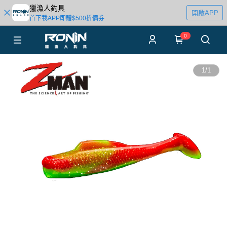
獵漁人釣具
開啟APP
首下載APP即贈$500折價券
0
1
/
1