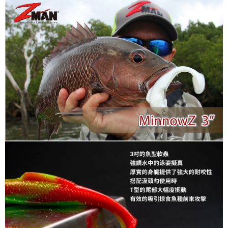
任。
貨到付款（門市自取請勿下單，請聯繫客服）
４．使用「AFTEE先享後付」時，將依據個別帳號之用戶狀況，依本公司即
時審查核予不同之上限額度；若仍有額度不足之情形，本公司將視審查結果
每筆NT$200，滿NT$3,000(含以上)免運費
請求用戶進行身份認證。
５．嚴禁一人註冊多個帳號或使用他人資訊註冊。若發現惡意使用之情形，
國家/地區配送(**下單前請私訊客服確認實際運費(運費另
查看運費
恩沛科技股份有限公司將有權停止該用戶之使用額度並採取法律行動。
計)，訂單才得以成立**)