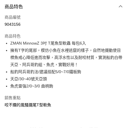
付款方式
商品特色
信用卡一次付款
商品編號
信用卡分期付款
9043156
3 期 0 利率 每期
NT$58
21家銀行
商品特色
合作金庫商業銀行
第一商業銀行
超商取貨付款
ZMAN MinnowZ 3吋 T尾魚型軟蟲 每包6入
華南商業銀行
彰化商業銀行
擁有T字的尾部，模仿小魚在水裡逃竄的樣子，自然地擺動使目
Apple Pay
上海商業儲蓄銀行
台北富邦商業銀行
國泰世華商業銀行
兆豐國際商業銀行
標魚戒心降低進而攻擊，高浮水性以及耐咬材質，實測船釣白帶
街口支付
臺灣中小企業銀行
台中商業銀行
天亞、阿兵哥釣組、魚虎，實戰好用！
匯豐（台灣）商業銀行
華泰商業銀行
船釣阿兵哥釣法/建議搭配5/0~7/0鐵板鉤
悠遊付
聯邦商業銀行
遠東國際商業銀行
天亞/30~40號天亞頭
元大商業銀行
永豐商業銀行
大哥付你分期
魚虎雷強2/0~3/0 曲柄鉤
玉山商業銀行
星展（台灣）商業銀行
相關說明
台新國際商業銀行
中國信託商業銀行
【大哥付你分期使用說明】
銷售重點
台灣樂天信用卡公司
AFTEE先享後付
1.本服務由台灣大哥大提供，台灣大哥大用戶可立即使用無須另外申請。
咬不爛的風騷擺尾T型軟魚
2.付款方式選擇「大哥付你分期」，訂單成立後會自動跳轉到大哥付的交易
相關說明
流程，驗證手機門號後，選擇欲分期的期數、繳款截止日，確認付款後即完
【關於「AFTEE先享後付」】
成交易。
ATM付款
AFTEE先享後付是「在收到商品之後才付款」的支付方式。 讓您購物簡單
3.實際核准額度、可分期數及費用金額請依後續交易確認頁面所載為準。
便利好安心！
4.訂單成立30分鐘內，如未前往確認交易或遇審核未通過，訂單將自動取