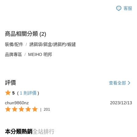
客服
商品相關分類 (2)
裝備/配件
誘餌袋/餌盒/誘餌杓/蝦鏟
品牌專區
MEIHO 明邦
評價
查看全部
5
(
1
則評價
)
chun9860nz
2023/12/13
|
201
本分類熱銷
全站排行