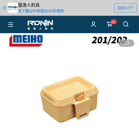
獵漁人釣具
開啟APP
首下載APP即贈$500折價券
0
1
/
3