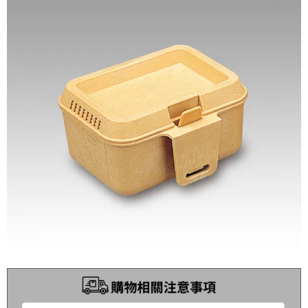
時審查核予不同之上限額度；若仍有額度不足之情形，本公司將視審查結果
每筆NT$200，滿NT$3,000(含以上)免運費
請求用戶進行身份認證。
５．嚴禁一人註冊多個帳號或使用他人資訊註冊。若發現惡意使用之情形，
國家/地區配送(**下單前請私訊客服確認實際運費(運費另
查看運費
恩沛科技股份有限公司將有權停止該用戶之使用額度並採取法律行動。
計)，訂單才得以成立**)