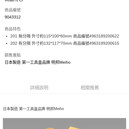
信用卡一次付款
商品編號
信用卡分期付款
9043312
3 期 0 利率 每期
NT$40
21家銀行
商品特色
合作金庫商業銀行
第一商業銀行
超商取貨付款
201 無分隔 外寸約115*100*60mm 商品編號4963189200622
華南商業銀行
彰化商業銀行
202 有分隔 外寸約132*117*70mm 商品編號4963189200615
Apple Pay
上海商業儲蓄銀行
台北富邦商業銀行
國泰世華商業銀行
兆豐國際商業銀行
街口支付
銷售重點
臺灣中小企業銀行
台中商業銀行
日本製造 第一工具盒品牌 明邦Meiho
匯豐（台灣）商業銀行
華泰商業銀行
悠遊付
聯邦商業銀行
遠東國際商業銀行
元大商業銀行
永豐商業銀行
大哥付你分期
玉山商業銀行
星展（台灣）商業銀行
相關說明
台新國際商業銀行
中國信託商業銀行
詳細說明
相關推薦
【大哥付你分期使用說明】
台灣樂天信用卡公司
AFTEE先享後付
1.本服務由台灣大哥大提供，台灣大哥大用戶可立即使用無須另外申請。
2.付款方式選擇「大哥付你分期」，訂單成立後會自動跳轉到大哥付的交易
相關說明
流程，驗證手機門號後，選擇欲分期的期數、繳款截止日，確認付款後即完
【關於「AFTEE先享後付」】
日本製造 第一工具盒品牌 明邦Meiho
成交易。
ATM付款
AFTEE先享後付是「在收到商品之後才付款」的支付方式。 讓您購物簡單
3.實際核准額度、可分期數及費用金額請依後續交易確認頁面所載為準。
便利好安心！
4.訂單成立30分鐘內，如未前往確認交易或遇審核未通過，訂單將自動取
貨到付款
１．簡單：不需註冊會員、不需綁卡、不需儲值。
消。如遇「轉專審核」未通過狀況，表示未達大哥付你分期系統評分，恕無
２．便利：只要手機號碼，簡訊認證，即可結帳。