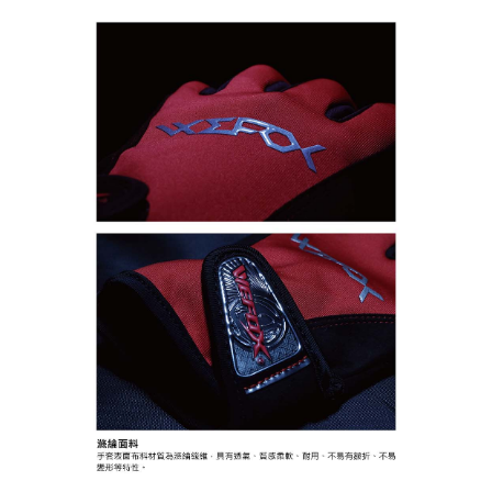
法說明評估內容。
３．安心：先確認商品／服務後，再付款。
【繳款方式說明】
運送方式
1.分期款項不併入電信帳單，「大哥付你分期」於每月結算日後寄送繳費提
【「AFTEE先享後付」結帳流程】
全家取貨付款
醒簡訊。
１．於結帳方式選擇「AFTEE先享後付」後，將跳轉至「AFTEE先享後付」
2.透過簡訊連結打開帳單後，可選擇「超商條碼／台灣大直營門市／銀行轉
每筆NT$60，滿NT$1,200(含以上)免運費
結帳頁面，進行簡訊認證並確認金額後，即可完成結帳。
帳／街口支付／iPASS MONEY」等通路繳費。
２．訂單成立數日內，您將收到繳費通知簡訊。
付款後全家取貨
３．收到繳費通知簡訊後14天內，點擊此簡訊中的連結，可透過四大超商／
【注意事項】
ATM／網路銀行／等多元方式進行付款，方視為交易完成。
每筆NT$60，滿NT$1,200(含以上)免運費
1.本服務係由「台灣大哥大股份有限公司」（以下簡稱本公司）所提供，讓
※ 請注意：結帳手續完成當下不需立刻繳費，但若您需要取消訂單，請聯絡
用戶於交易時，得透過本服務購買商品或服務，並由商店將買賣／分期付款
購買商品的店家。未經商家同意取消之訂單仍視為有效，需透過AFTEE先享
7-11取貨付款
買賣價金債權讓與本公司後，依約使用本公司帳單繳交帳款。
後付繳納相關費用。
2.基於同意付款使用「大哥付你分期」之契約關係目的，商店將以您的個人
每筆NT$60，滿NT$1,200(含以上)免運費
※ 交易是否成功請以「AFTEE先享後付 」之結帳頁面顯示為準，若有關於
資料（包含姓名、電話或地址）提供予台灣大哥大進項蒐集、處理及利用，
是否繳費成功／繳費後需取消欲退款等相關疑問，請聯繫「AFTEE先享後付
由本公司與您本人進行分期帳單所需資料之確認、核對及更正。
客戶支援中心」
https://netprotections.freshdesk.com/support/home
付款後7-11取貨
3.完整用戶服務條款，請詳閱以下連結：
https://oppay.tw/userRule
每筆NT$60，滿NT$1,200(含以上)免運費
【注意事項】
１．透過由恩沛科技股份有限公司提供之「AFTEE先享後付」服務完成之交
一般宅配（門市自取請勿下單，請聯繫客服）
易，需依本服務之必要範圍內提供個人資料，並將交易相關給付款項請求債
權轉讓予恩沛科技股份有限公司。
每筆NT$100，滿NT$2,000(含以上)免運費
２．關於個人資料處理事宜，請瀏覽以下網址：
https://aftee.tw/terms/#terms3
離島一般宅配
３．未成年的使用者請事先徵得法定代理人或監護人之同意方可使用
每筆NT$200，滿NT$2,000(含以上)免運費
「AFTEE先享後付」，若未經同意申辦者引起之損失，本公司不負相關責
任。
貨到付款（門市自取請勿下單，請聯繫客服）
４．使用「AFTEE先享後付」時，將依據個別帳號之用戶狀況，依本公司即