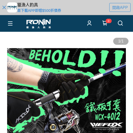
獵漁人釣具
開啟APP
首下載APP即贈$500折價券
0
1
/
1