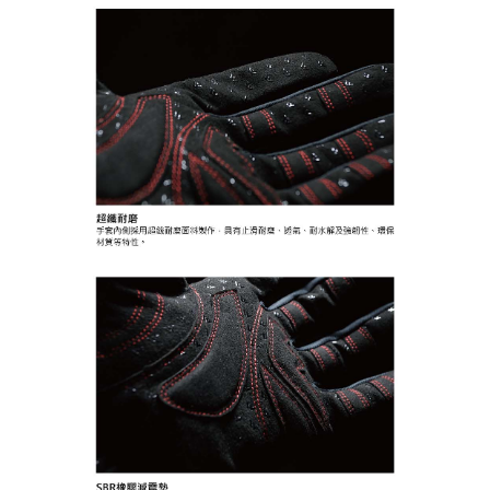
時審查核予不同之上限額度；若仍有額度不足之情形，本公司將視審查結果
每筆NT$200，滿NT$3,000(含以上)免運費
請求用戶進行身份認證。
５．嚴禁一人註冊多個帳號或使用他人資訊註冊。若發現惡意使用之情形，
國家/地區配送(**下單前請私訊客服確認實際運費(運費另
查看運費
恩沛科技股份有限公司將有權停止該用戶之使用額度並採取法律行動。
計)，訂單才得以成立**)