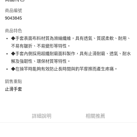
信用卡一次付款
商品編號
信用卡分期付款
9043845
3 期 0 利率 每期
NT$216
21家銀行
商品特色
合作金庫商業銀行
第一商業銀行
超商取貨付款
◆手套表面布料材質為滌綸纖維，具有透氣、質感柔軟、耐用、
華南商業銀行
彰化商業銀行
不易有皺折、不易變形等特性。
Apple Pay
上海商業儲蓄銀行
台北富邦商業銀行
國泰世華商業銀行
兆豐國際商業銀行
◆手套內側採用超纖耐磨面料製作，具有止滑耐磨、透氣、耐水
街口支付
臺灣中小企業銀行
台中商業銀行
解及強韌性、環保材質等特性。
匯豐（台灣）商業銀行
華泰商業銀行
◆在操竿時能夠有效防止長時間與釣竿摩擦而產生疼痛。
悠遊付
聯邦商業銀行
遠東國際商業銀行
元大商業銀行
永豐商業銀行
大哥付你分期
銷售重點
玉山商業銀行
星展（台灣）商業銀行
相關說明
止滑手套
台新國際商業銀行
中國信託商業銀行
【大哥付你分期使用說明】
台灣樂天信用卡公司
AFTEE先享後付
1.本服務由台灣大哥大提供，台灣大哥大用戶可立即使用無須另外申請。
2.付款方式選擇「大哥付你分期」，訂單成立後會自動跳轉到大哥付的交易
相關說明
流程，驗證手機門號後，選擇欲分期的期數、繳款截止日，確認付款後即完
【關於「AFTEE先享後付」】
詳細說明
相關推薦
成交易。
ATM付款
AFTEE先享後付是「在收到商品之後才付款」的支付方式。 讓您購物簡單
3.實際核准額度、可分期數及費用金額請依後續交易確認頁面所載為準。
便利好安心！
4.訂單成立30分鐘內，如未前往確認交易或遇審核未通過，訂單將自動取
貨到付款
１．簡單：不需註冊會員、不需綁卡、不需儲值。
消。如遇「轉專審核」未通過狀況，表示未達大哥付你分期系統評分，恕無
２．便利：只要手機號碼，簡訊認證，即可結帳。