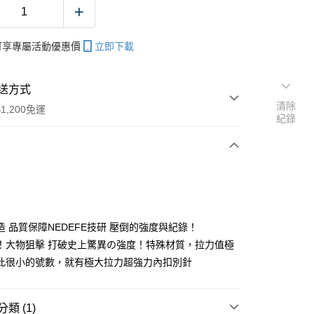
帳可享專屬活動優惠價
立即下載
送方式
清除
1,200免運
紀錄
次付款
期付款
0 利率 每期
NT$33
21家銀行
造 品質保障NEDEFE技研 壓倒的強度與紀錄！
庫商業銀行
第一商業銀行
！大物狙擊 打破史上驚異の強度！特殊材質，拉力值極
付款
業銀行
彰化商業銀行
此很小的號數，就有極大拉力超強力內扣別針
業儲蓄銀行
台北富邦商業銀行
華商業銀行
兆豐國際商業銀行
小企業銀行
台中商業銀行
類 (1)