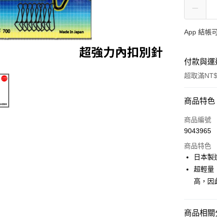
App 結
付款與運
超取滿NT$
付款方式
商品特色
信用卡一
商品編號
9043965
信用卡分
商品特色
3 期 
日本製
合作金
超輕量
超商取貨
華南商
高，因
Apple Pay
上海商
國泰世
街口支付
臺灣中
商品相關分