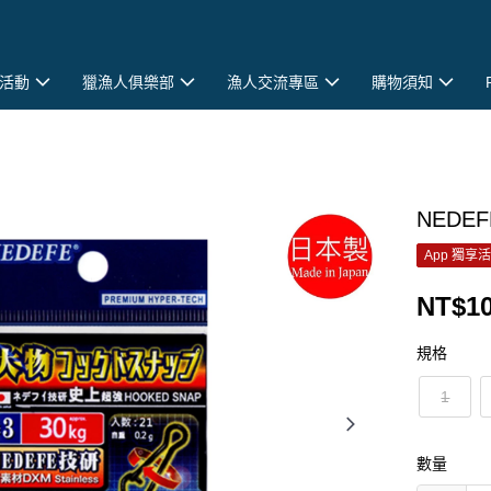
活動
獵漁人俱樂部
漁人交流專區
購物須知
NEDE
App 獨享
NT$1
規格
1
數量