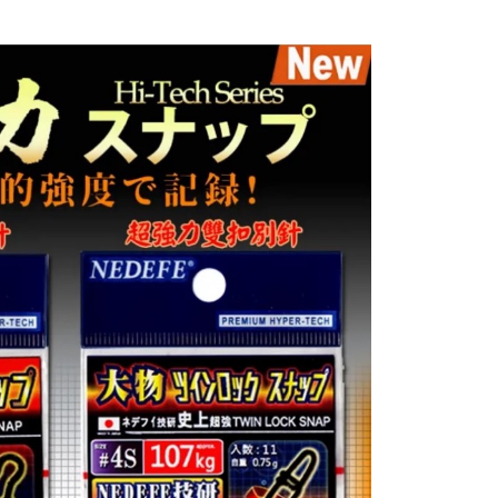
含姓名、電話或地址）提供予台灣大哥大進項蒐集、處理及利
功／繳費後需取消欲退款等相關疑問，請聯繫「AFTEE先享後
0，滿NT$1,200(含以上)免運費
公司與您本人進行分期帳單所需資料之確認、核對及更正。
援中心」
https://netprotections.freshdesk.com/support/home
戶服務條款，請詳閱以下連結：
https://oppay.tw/userRule
1取貨
項】
0，滿NT$1,200(含以上)免運費
恩沛科技股份有限公司提供之「AFTEE先享後付」服務完成之
依本服務之必要範圍內提供個人資料，並將交易相關給付款項請
（門市自取請勿下單，請聯繫客服）
讓予恩沛科技股份有限公司。
個人資料處理事宜，請瀏覽以下網址：
00，滿NT$2,000(含以上)免運費
ee.tw/terms/#terms3
年的使用者請事先徵得法定代理人或監護人之同意方可使用
宅配
E先享後付」，若未經同意申辦者引起之損失，本公司不負相關責
00，滿NT$2,000(含以上)免運費
AFTEE先享後付」時，將依據個別帳號之用戶狀況，依本公司
（門市自取請勿下單，請聯繫客服）
核予不同之上限額度；若仍有額度不足之情形，本公司將視審查
用戶進行身份認證。
00，滿NT$3,000(含以上)免運費
一人註冊多個帳號或使用他人資訊註冊。若發現惡意使用之情
科技股份有限公司將有權停止該用戶之使用額度並採取法律行
配送(**下單前請私訊客服確認實際運費(運費另
查看運費
得以成立**)