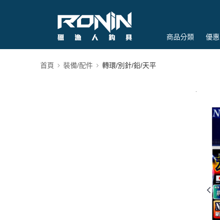
商品分類
優惠
首頁
裝備/配件
轉環/別針/鉛/天平