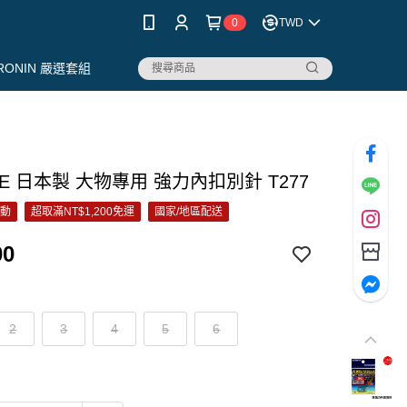
0
TWD
RONIN 嚴選套組
FE 日本製 大物專用 強力內扣別針 T277
活動
超取滿NT$1,200免運
國家/地區配送
00
2
3
4
5
6