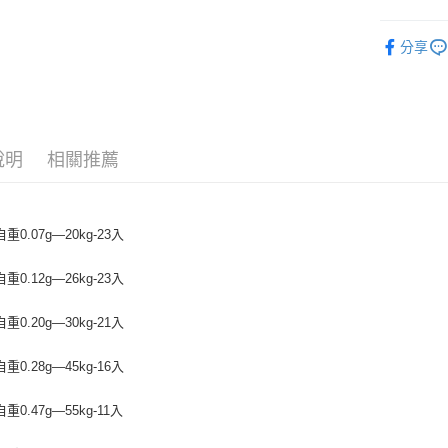
匯豐（
悠遊付
聯邦商
裝備/配件
元大商
分享
大哥付你
玉山商
相關說明
台新國
【大哥付
台灣樂
AFTEE先
1.本服務
2.付款方
相關說明
流程，驗
【關於「A
說明
相關推薦
ATM付款
完成交易
AFTEE
3.實際核
便利好安
4.訂單成
貨到付款
１．簡單
消。如遇
２．便利
重0.07g—20kg-23入
無法說明
３．安心
【繳款方
運送方式
1.分期款
重0.12g—26kg-23入
【「AFT
醒簡訊。
１．於結帳
全家取貨
2.透過簡
付」結帳
重0.20g—30kg-21入
帳／街口支
每筆NT$6
２．訂單
３．收到繳
【注意事
重0.28g—45kg-16入
／ATM／
付款後全
1.本服務
※ 請注意
每筆NT$6
用戶於交
絡購買商品
重0.47g—55kg-11入
款買賣價
先享後付
7-11取貨
2.基於同
※ 交易是