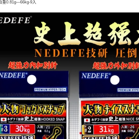
重0.81g—66kg-9入
資料（包
是否繳費成
每筆NT$6
用，由本
付客戶支
3.完整用
付款後7-1
【注意事
每筆NT$6
１．透過由
交易，需
一般宅配
求債權轉
２．關於
每筆NT$1
https://aft
３．未成
離島一般
「AFTE
每筆NT$2
任。
４．使用「
貨到付款
即時審查
結果請求
每筆NT$2
５．嚴禁
形，恩沛
國家/地區
動。
計)，訂單才