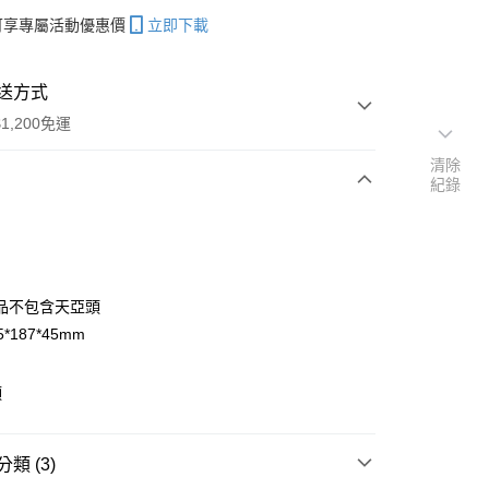
帳可享專屬活動優惠價
立即下載
送方式
1,200免運
清除
紀錄
次付款
期付款
0 利率 每期
NT$60
21家銀行
品不包含天亞頭
庫商業銀行
第一商業銀行
*187*45mm
付款
業銀行
彰化商業銀行
業儲蓄銀行
台北富邦商業銀行
頭
華商業銀行
兆豐國際商業銀行
小企業銀行
台中商業銀行
台灣）商業銀行
華泰商業銀行
類 (3)
業銀行
遠東國際商業銀行