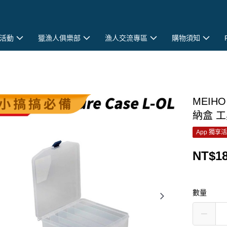
活動
獵漁人俱樂部
漁人交流專區
購物須知
MEIHO
納盒 工
App 獨享
NT$1
數量