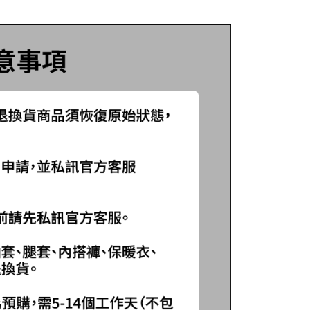
1取貨
項】
0，滿NT$1,200(含以上)免運費
恩沛科技股份有限公司提供之「AFTEE先享後付」服務完成之
依本服務之必要範圍內提供個人資料，並將交易相關給付款項請
（門市自取請勿下單，請聯繫客服）
讓予恩沛科技股份有限公司。
個人資料處理事宜，請瀏覽以下網址：
00，滿NT$2,000(含以上)免運費
ee.tw/terms/#terms3
年的使用者請事先徵得法定代理人或監護人之同意方可使用
宅配
E先享後付」，若未經同意申辦者引起之損失，本公司不負相關責
00，滿NT$2,000(含以上)免運費
AFTEE先享後付」時，將依據個別帳號之用戶狀況，依本公司
（門市自取請勿下單，請聯繫客服）
核予不同之上限額度；若仍有額度不足之情形，本公司將視審查
用戶進行身份認證。
00，滿NT$3,000(含以上)免運費
一人註冊多個帳號或使用他人資訊註冊。若發現惡意使用之情
科技股份有限公司將有權停止該用戶之使用額度並採取法律行
配送(**下單前請私訊客服確認實際運費(運費另
查看運費
得以成立**)