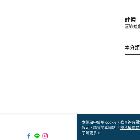
評價
喜歡這
本分類
本網站中使用 cookie，欲查詢有關
設定，請參閱本網站「
隱私權條款
使用 cookie。
了解更多 >