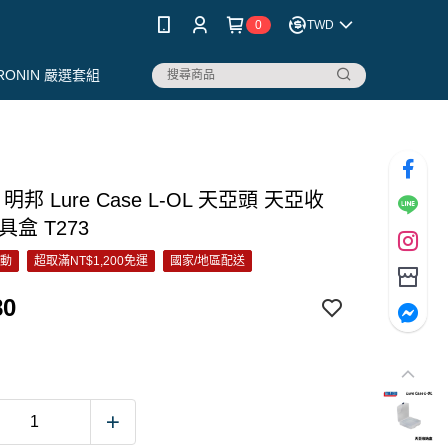
0
TWD
RONIN 嚴選套組
 明邦 Lure Case L-OL 天亞頭 天亞收
具盒 T273
活動
超取滿NT$1,200免運
國家/地區配送
80