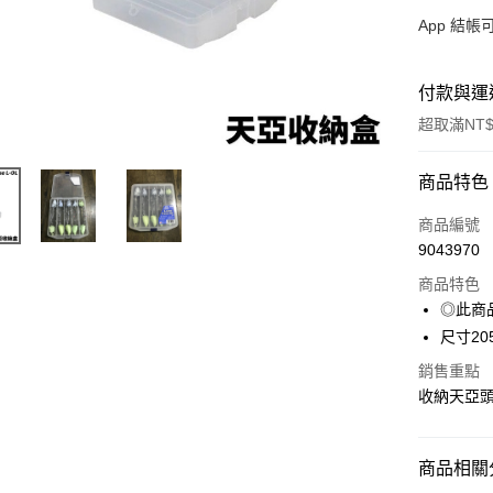
App 結
付款與運
超取滿NT$
付款方式
商品特色
信用卡一
商品編號
9043970
信用卡分
商品特色
3 期 
◎此商
合作金
尺寸205
超商取貨
華南商
銷售重點
Apple Pay
上海商
收納天亞
國泰世
街口支付
臺灣中
匯豐（
悠遊付
商品相關分
聯邦商