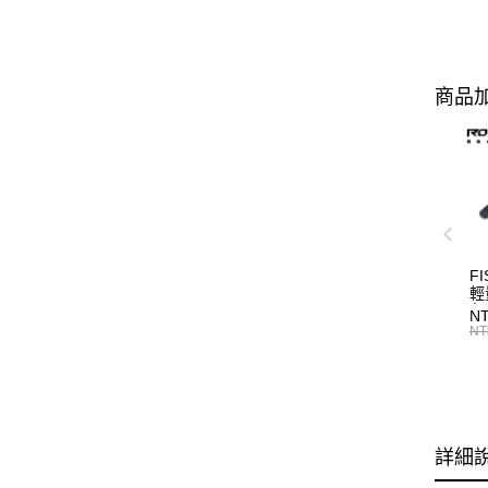
商品加
FI
輕
魚
NT
單
NT
詳細