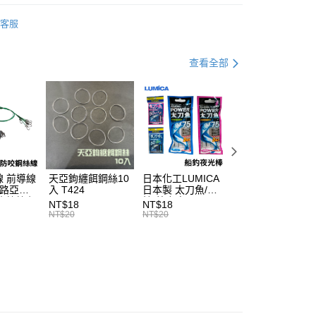
業銀行
永豐商業銀行
分期
零/配件盒
業銀行
星展（台灣）商業銀行
客服
際商業銀行
中國信託商業銀行
MEIHO 明邦
你分期使用說明】
天信用卡公司
享後付
由台灣大哥大提供，台灣大哥大用戶可立即使用無須另外申請。
專區
船釣小搞搞裝備指南
式選擇「大哥付你分期」，訂單成立後會自動跳轉到大哥付的交易
查看全部
證手機門號後，選擇欲分期的期數、繳款截止日，確認付款後即
FTEE先享後付」】
。
先享後付是「在收到商品之後才付款」的支付方式。 讓您購物簡單
准額度、可分期數及費用金額請依後續交易確認頁面所載為準。
心！
立30分鐘內，如未前往確認交易或遇審核未通過，訂單將自動取
：不需註冊會員、不需綁卡、不需儲值。
「轉專審核」未通過狀況，表示未達大哥付你分期系統評分，恕
：只要手機號碼，簡訊認證，即可結帳。
評估內容。
：先確認商品／服務後，再付款。
式說明】
項不併入電信帳單，「大哥付你分期」於每月結算日後寄送繳費提
EE先享後付」結帳流程】
 前導線
天亞鉤纏餌鋼絲10
日本化工LUMICA
船釣強力三角天秤
方式選擇「AFTEE先享後付」後，將跳轉至「AFTEE先享後
付款
訊連結打開帳單後，可選擇「超商條碼／台灣大直營門市／銀行轉
 路亞鋼
入 T424
日本製 太刀魚/透
三角天平 人字天
頁面，進行簡訊認證並確認金額後，即可完成結帳。
小搞搞必
抽 藍/粉紅 50/75
人字天秤 不銹鋼
付／iPASS MONEY」等通路繳費。
0，滿NT$1,200(含以上)免運費
成立數日內，您將收到繳費通知簡訊。
NT$18
NT$18
NT$72
五入）
夜光棒 T581
材 白帶 赤宗 大目
NT$20
NT$20
NT$80
費通知簡訊後14天內，點擊此簡訊中的連結，可透過四大超商
石斑 尾長 馬頭 深
項】
網路銀行／等多元方式進行付款，方視為交易完成。
家取貨
海船釣必備 T413
係由「台灣大哥大股份有限公司」（以下簡稱本公司）所提供，讓
：結帳手續完成當下不需立刻繳費，但若您需要取消訂單，請聯
0，滿NT$1,200(含以上)免運費
易時，得透過本服務購買商品或服務，並由商店將買賣／分期付
的店家。未經商家同意取消之訂單仍視為有效，需透過AFTEE
金債權讓與本公司後，依約使用本公司帳單繳交帳款。
繳納相關費用。
付款
意付款使用「大哥付你分期」之契約關係目的，商店將以您的個人
否成功請以「AFTEE先享後付 」之結帳頁面顯示為準，若有關於
含姓名、電話或地址）提供予台灣大哥大進項蒐集、處理及利
功／繳費後需取消欲退款等相關疑問，請聯繫「AFTEE先享後
0，滿NT$1,200(含以上)免運費
公司與您本人進行分期帳單所需資料之確認、核對及更正。
援中心」
https://netprotections.freshdesk.com/support/home
戶服務條款，請詳閱以下連結：
https://oppay.tw/userRule