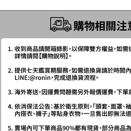
付款後7-1
【注意事
每筆NT$6
１．透過由
交易，需
一般宅配
求債權轉
２．關於
每筆NT$1
https://aft
３．未成
離島一般
「AFTE
每筆NT$2
任。
４．使用「
貨到付款
即時審查
結果請求
每筆NT$2
５．嚴禁
形，恩沛
國家/地區
動。
計)，訂單才