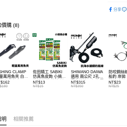
元大商
大哥付你
釣魚收納
玉山商
相關說明
分享
台新國
品牌專區
【大哥付
台灣樂
AFTEE先
1.本服務
主題釣法
價購 (8)
2.付款方
相關說明
流程，驗
【關於「A
ATM付款
完成交易
AFTEE
3.實際核
便利好安
4.訂單成
貨到付款
１．簡單
消。如遇
２．便利
無法說明
３．安心
【繳款方
運送方式
1.分期款
【「AFT
醒簡訊。
SHING CLAMP
佐田精工 SABIKI
SHIMANO DAIWA
防咬鋼絲線
１．於結帳
全家取貨
2.透過簡
量萬用魚夾 白帶
仿真魚皮鉤 小搞搞
適用 兩公尺 2孔
船釣 岸拋
付」結帳
夾 船釣魚夾 可
仕掛 船釣 竹筴 鯖
電動捲線器 奶瓶電
絲線 白帶
帳／街口支
每筆NT$6
２．訂單
$162
NT$13
NT$315
NT$23
手操作 T1090
魚 H375
源線 奶瓶延長線
備 （每包
$180
NT$15
NT$350
NT$25
３．收到繳
T998
T400
【注意事
／ATM／
付款後全
1.本服務
※ 請注意
每筆NT$6
用戶於交
絡購買商品
款買賣價
先享後付
7-11取貨
2.基於同
※ 交易是
資料（包
是否繳費成
說明
相關推薦
每筆NT$6
用，由本
付客戶支
3.完整用