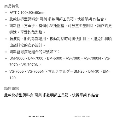
3 期 0 利率 每期
NT$66
21家銀行
商品特色
合作金庫商業銀行
第一商業銀行
超商取貨付款
尺寸：100×90×60mm
華南商業銀行
彰化商業銀行
此款快拆型餌料盒 可與 多款明邦工具箱、快拆竿架 作結合。
Apple Pay
上海商業儲蓄銀行
台北富邦商業銀行
國泰世華商業銀行
兆豐國際商業銀行
餌料盒上方蓋子，有個小型托盤槽，可放置少量餌料，讓作釣更
街口支付
臺灣中小企業銀行
台中商業銀行
迅速，享受釣魚樂趣。
匯豐（台灣）商業銀行
華泰商業銀行
防波提、船釣等都適用、移動釣點時可將快扣扣上，避免餌料噴
悠遊付
聯邦商業銀行
遠東國際商業銀行
出餌料盒的安心設計。
元大商業銀行
永豐商業銀行
大哥付你分期
餌料盒可搭配組合的型號如下：
玉山商業銀行
星展（台灣）商業銀行
相關說明
BM-9000・BM-7000・BM-5000・VS-7080・VS-7080N・VS-
台新國際商業銀行
中國信託商業銀行
【大哥付你分期使用說明】
台灣樂天信用卡公司
7070・VS-7070N・
AFTEE先享後付
1.本服務由台灣大哥大提供，台灣大哥大用戶可立即使用無須另外申請。
2.付款方式選擇「大哥付你分期」，訂單成立後會自動跳轉到大哥付的交易
VS-7055・VS-7055N、マルチホルダーBM-25、BM-30、BM-
相關說明
流程，驗證手機門號後，選擇欲分期的期數、繳款截止日，確認付款後即完
【關於「AFTEE先享後付」】
120
成交易。
ATM付款
AFTEE先享後付是「在收到商品之後才付款」的支付方式。 讓您購物簡單
3.實際核准額度、可分期數及費用金額請依後續交易確認頁面所載為準。
便利好安心！
銷售重點
4.訂單成立30分鐘內，如未前往確認交易或遇審核未通過，訂單將自動取
貨到付款
１．簡單：不需註冊會員、不需綁卡、不需儲值。
消。如遇「轉專審核」未通過狀況，表示未達大哥付你分期系統評分，恕無
此款快拆型餌料盒 可與 多款明邦工具箱、快拆竿架 作結合
２．便利：只要手機號碼，簡訊認證，即可結帳。
法說明評估內容。
３．安心：先確認商品／服務後，再付款。
【繳款方式說明】
運送方式
1.分期款項不併入電信帳單，「大哥付你分期」於每月結算日後寄送繳費提
【「AFTEE先享後付」結帳流程】
全家取貨付款
醒簡訊。
１．於結帳方式選擇「AFTEE先享後付」後，將跳轉至「AFTEE先享後付」