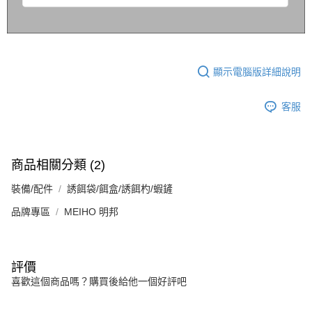
計)，訂單才得以成立**)
顯示電腦版詳細說明
客服
商品相關分類 (2)
裝備/配件
誘餌袋/餌盒/誘餌杓/蝦鏟
品牌專區
MEIHO 明邦
評價
喜歡這個商品嗎？購買後給他一個好評吧