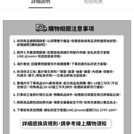
2.透過簡訊連結打開帳單後，可選擇「超商條碼／台灣大直營門市／銀行轉
詳細說明
相關推薦
每筆NT$60，滿NT$1,200(含以上)免運費
結帳頁面，進行簡訊認證並確認金額後，即可完成結帳。
帳／街口支付／iPASS MONEY」等通路繳費。
２．訂單成立數日內，您將收到繳費通知簡訊。
付款後全家取貨
３．收到繳費通知簡訊後14天內，點擊此簡訊中的連結，可透過四大超商／
【注意事項】
ATM／網路銀行／等多元方式進行付款，方視為交易完成。
每筆NT$60，滿NT$1,200(含以上)免運費
1.本服務係由「台灣大哥大股份有限公司」（以下簡稱本公司）所提供，讓
※ 請注意：結帳手續完成當下不需立刻繳費，但若您需要取消訂單，請聯絡
用戶於交易時，得透過本服務購買商品或服務，並由商店將買賣／分期付款
購買商品的店家。未經商家同意取消之訂單仍視為有效，需透過AFTEE先享
7-11取貨付款
買賣價金債權讓與本公司後，依約使用本公司帳單繳交帳款。
後付繳納相關費用。
2.基於同意付款使用「大哥付你分期」之契約關係目的，商店將以您的個人
每筆NT$60，滿NT$1,200(含以上)免運費
※ 交易是否成功請以「AFTEE先享後付 」之結帳頁面顯示為準，若有關於
資料（包含姓名、電話或地址）提供予台灣大哥大進項蒐集、處理及利用，
是否繳費成功／繳費後需取消欲退款等相關疑問，請聯繫「AFTEE先享後付
由本公司與您本人進行分期帳單所需資料之確認、核對及更正。
客戶支援中心」
https://netprotections.freshdesk.com/support/home
付款後7-11取貨
3.完整用戶服務條款，請詳閱以下連結：
https://oppay.tw/userRule
每筆NT$60，滿NT$1,200(含以上)免運費
【注意事項】
１．透過由恩沛科技股份有限公司提供之「AFTEE先享後付」服務完成之交
一般宅配（門市自取請勿下單，請聯繫客服）
易，需依本服務之必要範圍內提供個人資料，並將交易相關給付款項請求債
權轉讓予恩沛科技股份有限公司。
每筆NT$100，滿NT$2,000(含以上)免運費
２．關於個人資料處理事宜，請瀏覽以下網址：
https://aftee.tw/terms/#terms3
離島一般宅配
３．未成年的使用者請事先徵得法定代理人或監護人之同意方可使用
每筆NT$200，滿NT$2,000(含以上)免運費
「AFTEE先享後付」，若未經同意申辦者引起之損失，本公司不負相關責
任。
貨到付款（門市自取請勿下單，請聯繫客服）
４．使用「AFTEE先享後付」時，將依據個別帳號之用戶狀況，依本公司即
時審查核予不同之上限額度；若仍有額度不足之情形，本公司將視審查結果
每筆NT$200，滿NT$3,000(含以上)免運費
請求用戶進行身份認證。
５．嚴禁一人註冊多個帳號或使用他人資訊註冊。若發現惡意使用之情形，
國家/地區配送(**下單前請私訊客服確認實際運費(運費另
查看運費
恩沛科技股份有限公司將有權停止該用戶之使用額度並採取法律行動。