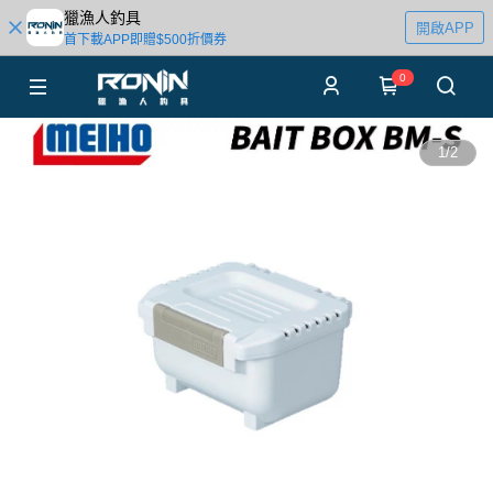
獵漁人釣具
開啟APP
首下載APP即贈$500折價券
0
1
/
2