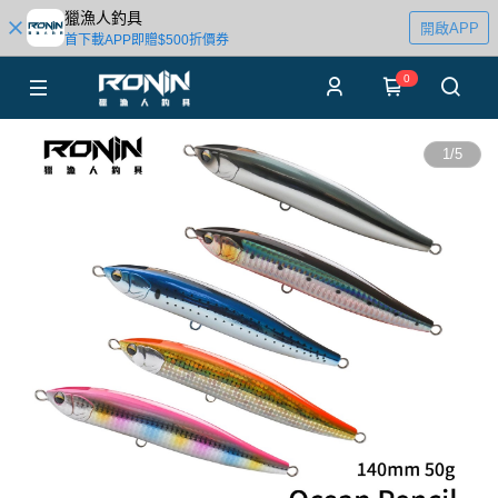
獵漁人釣具
開啟APP
首下載APP即贈$500折價券
0
1
/
5