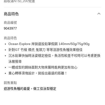
超取滿NT$1,200免運
付款方式
商品特色
信用卡一次付款
商品編號
信用卡分期付款
9043977
3 期 0 利率 每期
NT$83
21家銀行
商品特色
合作金庫商業銀行
第一商業銀行
超商取貨付款
Ocean Explore 岸拋遠投鉛筆假餌 140mm/50g/75g/90g
華南商業銀行
彰化商業銀行
針對GT 竹梭 煙虎 鬼頭刀 等等洄游性魚種效果極佳
Apple Pay
上海商業儲蓄銀行
台北富邦商業銀行
國泰世華商業銀行
兆豐國際商業銀行
沉水鉛筆快抽時泳姿穩定極佳，魚活性較差不咬時可以考慮更換
街口支付
臺灣中小企業銀行
台中商業銀行
泳層搜尋
匯豐（台灣）商業銀行
華泰商業銀行
一體成型的鋼絲面對大物來襲時能夠更加有信心
悠遊付
聯邦商業銀行
遠東國際商業銀行
重心轉移滑塊設計，拋投出最遠的距離！
元大商業銀行
永豐商業銀行
大哥付你分期
玉山商業銀行
星展（台灣）商業銀行
相關說明
銷售重點
台新國際商業銀行
中國信託商業銀行
【大哥付你分期使用說明】
迴游性魚種的最愛，做工佳泳型穩定
台灣樂天信用卡公司
AFTEE先享後付
1.本服務由台灣大哥大提供，台灣大哥大用戶可立即使用無須另外申請。
2.付款方式選擇「大哥付你分期」，訂單成立後會自動跳轉到大哥付的交易
相關說明
流程，驗證手機門號後，選擇欲分期的期數、繳款截止日，確認付款後即完
【關於「AFTEE先享後付」】
成交易。