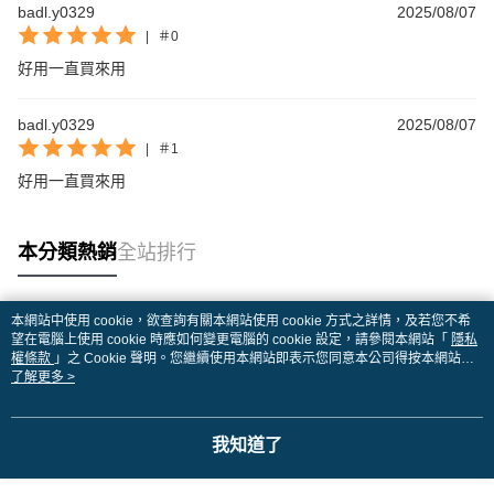
badl.y0329
2025/08/07
|
＃0
好用一直買來用
badl.y0329
2025/08/07
|
＃1
好用一直買來用
本分類熱銷
全站排行
本網站中使用 cookie，欲查詢有關本網站使用 cookie 方式之詳情，及若您不希
熱門標籤
望在電腦上使用 cookie 時應如何變更電腦的 cookie 設定，請參閱本網站「
隱私
權條款
」之 Cookie 聲明。您繼續使用本網站即表示您同意本公司得按本網站使
用條款之 Cookie 聲明使用 cookie。
了解更多 >
我知道了