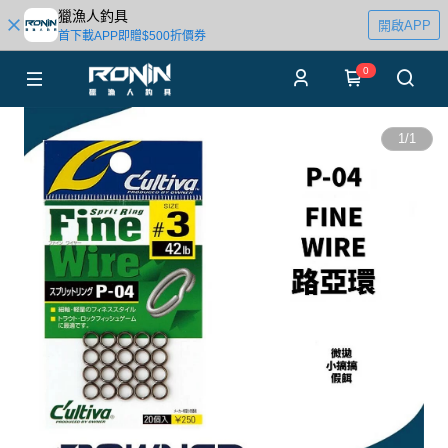
獵漁人釣具
開啟APP
首下載APP即贈$500折價券
0
1
/
1