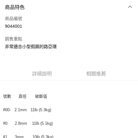
付款方式
商品特色
信用卡一次付款
商品編號
信用卡分期付款
9044001
3 期 0 利率 每期
NT$23
21家銀行
銷售重點
合作金庫商業銀行
第一商業銀行
Apple Pay
非常適合小型假餌的路亞環
華南商業銀行
彰化商業銀行
街口支付
上海商業儲蓄銀行
台北富邦商業銀行
國泰世華商業銀行
兆豐國際商業銀行
悠遊付
臺灣中小企業銀行
台中商業銀行
詳細說明
相關推薦
匯豐（台灣）商業銀行
華泰商業銀行
大哥付你分期
聯邦商業銀行
遠東國際商業銀行
相關說明
元大商業銀行
永豐商業銀行
【大哥付你分期使用說明】
玉山商業銀行
星展（台灣）商業銀行
號數 直徑 破斷值
AFTEE先享後付
1.本服務由台灣大哥大提供，台灣大哥大用戶可立即使用無須另外申請。
台新國際商業銀行
中國信託商業銀行
2.付款方式選擇「大哥付你分期」，訂單成立後會自動跳轉到大哥付的交易
相關說明
台灣樂天信用卡公司
流程，驗證手機門號後，選擇欲分期的期數、繳款截止日，確認付款後即完
#00- 2.1mm 11lb (5.3kg)
【關於「AFTEE先享後付」】
成交易。
ATM付款
AFTEE先享後付是「在收到商品之後才付款」的支付方式。 讓您購物簡單
3.實際核准額度、可分期數及費用金額請依後續交易確認頁面所載為準。
便利好安心！
#0 2.8mm 11lb (5.1kg)
4.訂單成立30分鐘內，如未前往確認交易或遇審核未通過，訂單將自動取
貨到付款
１．簡單：不需註冊會員、不需綁卡、不需儲值。
消。如遇「轉專審核」未通過狀況，表示未達大哥付你分期系統評分，恕無
２．便利：只要手機號碼，簡訊認證，即可結帳。
#1 3mm 10lb (5.3kg)
法說明評估內容。