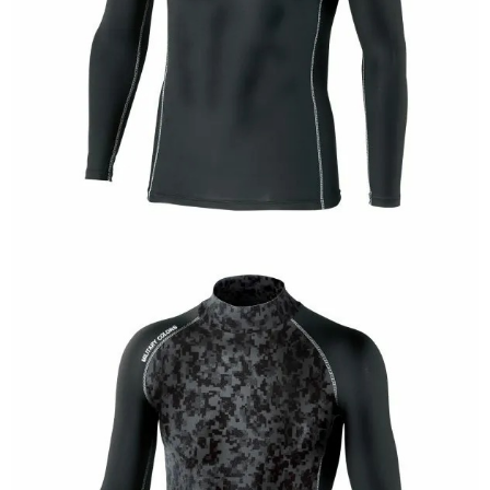
「AFTEE先享後付」，若未經同意申辦者引起之損失，本公司不負相關責
任。
貨到付款（門市自取請勿下單，請聯繫客服）
４．使用「AFTEE先享後付」時，將依據個別帳號之用戶狀況，依本公司即
時審查核予不同之上限額度；若仍有額度不足之情形，本公司將視審查結果
每筆NT$200，滿NT$3,000(含以上)免運費
請求用戶進行身份認證。
５．嚴禁一人註冊多個帳號或使用他人資訊註冊。若發現惡意使用之情形，
國家/地區配送(**下單前請私訊客服確認實際運費(運費另
查看運費
恩沛科技股份有限公司將有權停止該用戶之使用額度並採取法律行動。
計)，訂單才得以成立**)