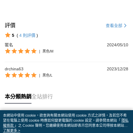
評價
查看全部
5
(
4
則評價
)
匿名
2024/05/10
|
黑色/M
drchina63
2023/12/28
|
黑色/L
本分類熱銷
全站排行
本網站中使用 cookie，欲查詢有關本網站使用 cookie 方式之詳情，及若您不希
熱門標籤
望在電腦上使用 cookie 時應如何變更電腦的 cookie 設定，請參閱本網站「
隱私
權條款
」之 Cookie 聲明。您繼續使用本網站即表示您同意本公司得按本網站使
用條款之 Cookie 聲明使用 cookie。
了解更多 >