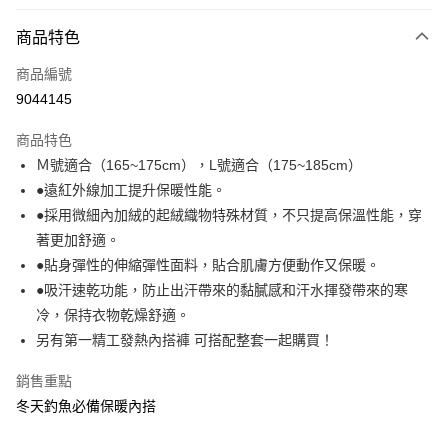
付款方式
商品特色
信用卡一次付款
商品編號
信用卡分期付款
9044145
3 期 0 利率 每期
NT$133
21家銀行
商品特色
合作金庫商業銀行
第一商業銀行
超商取貨付款
Ｍ號適合（165~175cm），L號適合（175~185cm）
華南商業銀行
彰化商業銀行
●遠紅外線加工提升保暖性能。
Apple Pay
上海商業儲蓄銀行
台北富邦商業銀行
國泰世華商業銀行
兆豐國際商業銀行
●採用微細內加絨的起絨織物特殊材質，不只提高保溫性能，穿
街口支付
臺灣中小企業銀行
台中商業銀行
著更加舒適。
匯豐（台灣）商業銀行
華泰商業銀行
●貼身彈性的伸縮彈性面料，貼合肌膚方便動作又保暖。
悠遊付
聯邦商業銀行
遠東國際商業銀行
●吸汗速乾功能，防止出汗帶來的黏膩感和汗水揮發帶來的寒
元大商業銀行
永豐商業銀行
大哥付你分期
冷，保持衣物乾燥舒適。
玉山商業銀行
星展（台灣）商業銀行
相關說明
另有第一精工發熱內搭褲 可搭配整套一起購買！
台新國際商業銀行
中國信託商業銀行
【大哥付你分期使用說明】
台灣樂天信用卡公司
AFTEE先享後付
1.本服務由台灣大哥大提供，台灣大哥大用戶可立即使用無須另外申請。
銷售重點
2.付款方式選擇「大哥付你分期」，訂單成立後會自動跳轉到大哥付的交易
相關說明
冬天釣魚必備保暖內搭
流程，驗證手機門號後，選擇欲分期的期數、繳款截止日，確認付款後即完
【關於「AFTEE先享後付」】
成交易。
ATM付款
AFTEE先享後付是「在收到商品之後才付款」的支付方式。 讓您購物簡單
3.實際核准額度、可分期數及費用金額請依後續交易確認頁面所載為準。