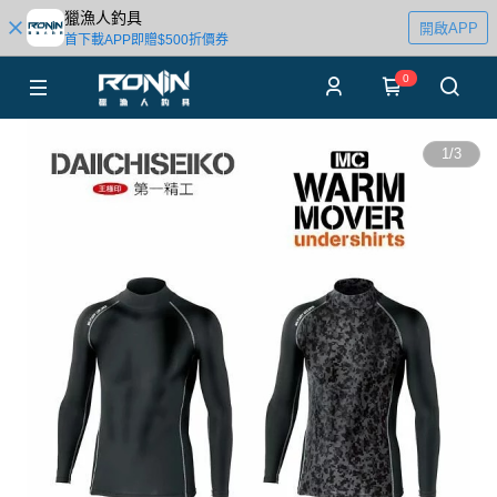
獵漁人釣具
開啟APP
首下載APP即贈$500折價券
0
1
/
3