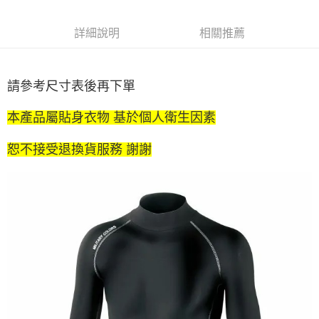
便利好安心！
4.訂單成立30分鐘內，如未前往確認交易或遇審核未通過，訂單將自動取
貨到付款
１．簡單：不需註冊會員、不需綁卡、不需儲值。
消。如遇「轉專審核」未通過狀況，表示未達大哥付你分期系統評分，恕無
２．便利：只要手機號碼，簡訊認證，即可結帳。
詳細說明
相關推薦
法說明評估內容。
３．安心：先確認商品／服務後，再付款。
【繳款方式說明】
運送方式
1.分期款項不併入電信帳單，「大哥付你分期」於每月結算日後寄送繳費提
【「AFTEE先享後付」結帳流程】
全家取貨付款
醒簡訊。
１．於結帳方式選擇「AFTEE先享後付」後，將跳轉至「AFTEE先享後付」
請參考尺寸表後再下單
2.透過簡訊連結打開帳單後，可選擇「超商條碼／台灣大直營門市／銀行轉
每筆NT$60，滿NT$1,200(含以上)免運費
結帳頁面，進行簡訊認證並確認金額後，即可完成結帳。
帳／街口支付／iPASS MONEY」等通路繳費。
２．訂單成立數日內，您將收到繳費通知簡訊。
付款後全家取貨
本產品屬貼身衣物 基於個人衛生因素
３．收到繳費通知簡訊後14天內，點擊此簡訊中的連結，可透過四大超商／
【注意事項】
ATM／網路銀行／等多元方式進行付款，方視為交易完成。
每筆NT$60，滿NT$1,200(含以上)免運費
1.本服務係由「台灣大哥大股份有限公司」（以下簡稱本公司）所提供，讓
※ 請注意：結帳手續完成當下不需立刻繳費，但若您需要取消訂單，請聯絡
恕不接受退換貨服務 謝謝
用戶於交易時，得透過本服務購買商品或服務，並由商店將買賣／分期付款
購買商品的店家。未經商家同意取消之訂單仍視為有效，需透過AFTEE先享
7-11取貨付款
買賣價金債權讓與本公司後，依約使用本公司帳單繳交帳款。
後付繳納相關費用。
2.基於同意付款使用「大哥付你分期」之契約關係目的，商店將以您的個人
每筆NT$60，滿NT$1,200(含以上)免運費
※ 交易是否成功請以「AFTEE先享後付 」之結帳頁面顯示為準，若有關於
資料（包含姓名、電話或地址）提供予台灣大哥大進項蒐集、處理及利用，
是否繳費成功／繳費後需取消欲退款等相關疑問，請聯繫「AFTEE先享後付
由本公司與您本人進行分期帳單所需資料之確認、核對及更正。
客戶支援中心」
https://netprotections.freshdesk.com/support/home
付款後7-11取貨
3.完整用戶服務條款，請詳閱以下連結：
https://oppay.tw/userRule
每筆NT$60，滿NT$1,200(含以上)免運費
【注意事項】
１．透過由恩沛科技股份有限公司提供之「AFTEE先享後付」服務完成之交
一般宅配（門市自取請勿下單，請聯繫客服）
易，需依本服務之必要範圍內提供個人資料，並將交易相關給付款項請求債
權轉讓予恩沛科技股份有限公司。
每筆NT$100，滿NT$2,000(含以上)免運費
２．關於個人資料處理事宜，請瀏覽以下網址：
https://aftee.tw/terms/#terms3
離島一般宅配
３．未成年的使用者請事先徵得法定代理人或監護人之同意方可使用
每筆NT$200，滿NT$2,000(含以上)免運費