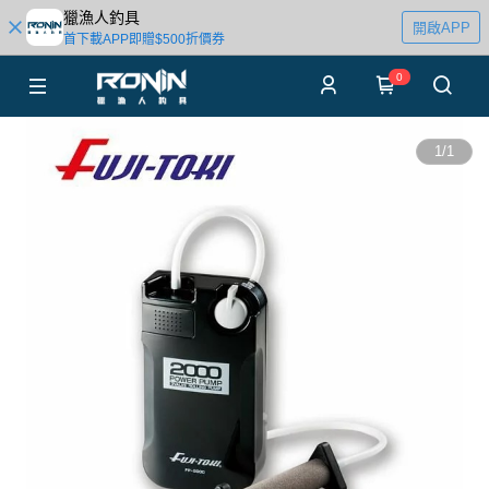
獵漁人釣具
開啟APP
首下載APP即贈$500折價券
0
1
/
1