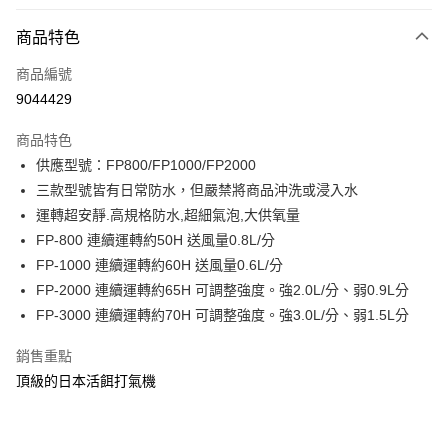
付款方式
商品特色
信用卡一次付款
商品編號
信用卡分期付款
9044429
3 期 0 利率 每期
NT$216
21家銀行
商品特色
合作金庫商業銀行
第一商業銀行
超商取貨付款
供應型號：FP800/FP1000/FP2000
華南商業銀行
彰化商業銀行
三款型號皆有日常防水，但嚴禁將商品沖洗或浸入水
Apple Pay
上海商業儲蓄銀行
台北富邦商業銀行
國泰世華商業銀行
兆豐國際商業銀行
運轉超安靜.高規格防水,超細氣泡,大供氧量
街口支付
臺灣中小企業銀行
台中商業銀行
FP-800 連續運轉約50H 送風量0.8L/分
匯豐（台灣）商業銀行
華泰商業銀行
FP-1000 連續運轉約60H 送風量0.6L/分
悠遊付
聯邦商業銀行
遠東國際商業銀行
FP-2000 連續運轉約65H 可調整強度。強2.0L/分、弱0.9L分
元大商業銀行
永豐商業銀行
大哥付你分期
FP-3000 連續運轉約70H 可調整強度。強3.0L/分、弱1.5L分
玉山商業銀行
星展（台灣）商業銀行
相關說明
台新國際商業銀行
中國信託商業銀行
【大哥付你分期使用說明】
銷售重點
台灣樂天信用卡公司
AFTEE先享後付
1.本服務由台灣大哥大提供，台灣大哥大用戶可立即使用無須另外申請。
頂級的日本活餌打氣機
2.付款方式選擇「大哥付你分期」，訂單成立後會自動跳轉到大哥付的交易
相關說明
流程，驗證手機門號後，選擇欲分期的期數、繳款截止日，確認付款後即完
【關於「AFTEE先享後付」】
成交易。
ATM付款
AFTEE先享後付是「在收到商品之後才付款」的支付方式。 讓您購物簡單
3.實際核准額度、可分期數及費用金額請依後續交易確認頁面所載為準。