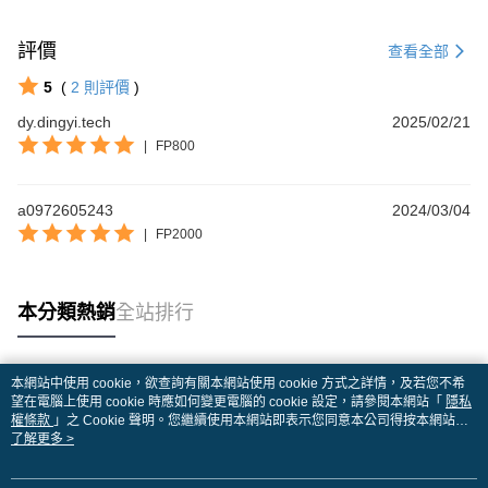
評價
查看全部
5
(
2
則評價
)
dy.dingyi.tech
2025/02/21
|
FP800
a0972605243
2024/03/04
|
FP2000
本分類熱銷
全站排行
本網站中使用 cookie，欲查詢有關本網站使用 cookie 方式之詳情，及若您不希
熱門標籤
望在電腦上使用 cookie 時應如何變更電腦的 cookie 設定，請參閱本網站「
隱私
權條款
」之 Cookie 聲明。您繼續使用本網站即表示您同意本公司得按本網站使
用條款之 Cookie 聲明使用 cookie。
了解更多 >