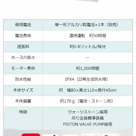
「AFTEE先享後付」，若未經同意申辦者引起之損失，本公司不負相關責
任。
貨到付款（門市自取請勿下單，請聯繫客服）
４．使用「AFTEE先享後付」時，將依據個別帳號之用戶狀況，依本公司即
時審查核予不同之上限額度；若仍有額度不足之情形，本公司將視審查結果
每筆NT$200，滿NT$3,000(含以上)免運費
請求用戶進行身份認證。
５．嚴禁一人註冊多個帳號或使用他人資訊註冊。若發現惡意使用之情形，
國家/地區配送(**下單前請私訊客服確認實際運費(運費另
查看運費
恩沛科技股份有限公司將有權停止該用戶之使用額度並採取法律行動。
計)，訂單才得以成立**)