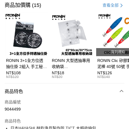
信用卡一次付款
商品加價購 (15)
查看全部
信用卡分期付款
3 期 0 利率 每期
NT$116
21家銀行
合作金庫商業銀行
第一商業銀行
超商取貨付款
華南商業銀行
彰化商業銀行
Apple Pay
上海商業儲蓄銀行
台北富邦商業銀行
國泰世華商業銀行
兆豐國際商業銀行
貨到通知
街口支付
臺灣中小企業銀行
台中商業銀行
RONIN 3+1全方位透
RONIN 大型透抽專用
RONIN Clic 矽
匯豐（台灣）商業銀行
華泰商業銀行
抽仕掛 2組入 手工秘
收納袋
泥棒 40號 50號
悠遊付
聯邦商業銀行
遠東國際商業銀行
製！最適台灣海域
65*90cm/50*75cm 台
抽專用泥棒 布卷
NT$108
NT$18
NT$126
元大商業銀行
永豐商業銀行
NT$120
NT$20
NT$140
大哥付你分期
T991
灣製SGS檢驗無毒 加
B297
玉山商業銀行
星展（台灣）商業銀行
厚加大版 透抽袋 / 砲管
相關說明
台新國際商業銀行
中國信託商業銀行
袋 / 軟絲花枝袋 / 漁貨
商品特色
【大哥付你分期使用說明】
台灣樂天信用卡公司
AFTEE先享後付
袋 T999
1.本服務由台灣大哥大提供，台灣大哥大用戶可立即使用無須另外申請。
商品編號
2.付款方式選擇「大哥付你分期」，訂單成立後會自動跳轉到大哥付的交易
相關說明
流程，驗證手機門號後，選擇欲分期的期數、繳款截止日，確認付款後即完
9044499
【關於「AFTEE先享後付」】
成交易。
ATM付款
AFTEE先享後付是「在收到商品之後才付款」的支付方式。 讓您購物簡單
3.實際核准額度、可分期數及費用金額請依後續交易確認頁面所載為準。
便利好安心！
商品特色
4.訂單成立30分鐘內，如未前往確認交易或遇審核未通過，訂單將自動取
貨到付款
１．簡單：不需註冊會員、不需綁卡、不需儲值。
消。如遇「轉專審核」未通過狀況，表示未達大哥付你分期系統評分，恕無
日本HAYASHI 林釣漁具製作所 TICT 木蝦收納包