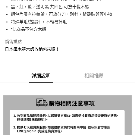
２．便利：只要手機號碼，簡訊認證，即可結帳。
法說明評估內容。
黑，紅，藍，透明黑 共四色 可放十隻木蝦
３．安心：先確認商品／服務後，再付款。
【繳款方式說明】
運送方式
蝦包內層有拉鍊帶，可放剪刀，別針，背殼貼等等小物
1.分期款項不併入電信帳單，「大哥付你分期」於每月結算日後寄送繳費提
【「AFTEE先享後付」結帳流程】
全家取貨付款
醒簡訊。
特殊羊毛絨設計 ，不輕易掉毛
１．於結帳方式選擇「AFTEE先享後付」後，將跳轉至「AFTEE先享後付」
2.透過簡訊連結打開帳單後，可選擇「超商條碼／台灣大直營門市／銀行轉
每筆NT$60，滿NT$1,200(含以上)免運費
結帳頁面，進行簡訊認證並確認金額後，即可完成結帳。
*此商品不包含木蝦
帳／街口支付／iPASS MONEY」等通路繳費。
２．訂單成立數日內，您將收到繳費通知簡訊。
付款後全家取貨
３．收到繳費通知簡訊後14天內，點擊此簡訊中的連結，可透過四大超商／
銷售重點
【注意事項】
ATM／網路銀行／等多元方式進行付款，方視為交易完成。
每筆NT$60，滿NT$1,200(含以上)免運費
1.本服務係由「台灣大哥大股份有限公司」（以下簡稱本公司）所提供，讓
日本餌木猿木蝦收納包來囉！
※ 請注意：結帳手續完成當下不需立刻繳費，但若您需要取消訂單，請聯絡
用戶於交易時，得透過本服務購買商品或服務，並由商店將買賣／分期付款
購買商品的店家。未經商家同意取消之訂單仍視為有效，需透過AFTEE先享
7-11取貨付款
買賣價金債權讓與本公司後，依約使用本公司帳單繳交帳款。
後付繳納相關費用。
2.基於同意付款使用「大哥付你分期」之契約關係目的，商店將以您的個人
每筆NT$60，滿NT$1,200(含以上)免運費
※ 交易是否成功請以「AFTEE先享後付 」之結帳頁面顯示為準，若有關於
資料（包含姓名、電話或地址）提供予台灣大哥大進項蒐集、處理及利用，
是否繳費成功／繳費後需取消欲退款等相關疑問，請聯繫「AFTEE先享後付
由本公司與您本人進行分期帳單所需資料之確認、核對及更正。
詳細說明
相關推薦
客戶支援中心」
https://netprotections.freshdesk.com/support/home
付款後7-11取貨
3.完整用戶服務條款，請詳閱以下連結：
https://oppay.tw/userRule
每筆NT$60，滿NT$1,200(含以上)免運費
【注意事項】
１．透過由恩沛科技股份有限公司提供之「AFTEE先享後付」服務完成之交
一般宅配（門市自取請勿下單，請聯繫客服）
易，需依本服務之必要範圍內提供個人資料，並將交易相關給付款項請求債
權轉讓予恩沛科技股份有限公司。
每筆NT$100，滿NT$2,000(含以上)免運費
２．關於個人資料處理事宜，請瀏覽以下網址：
https://aftee.tw/terms/#terms3
離島一般宅配
３．未成年的使用者請事先徵得法定代理人或監護人之同意方可使用
每筆NT$200，滿NT$2,000(含以上)免運費
「AFTEE先享後付」，若未經同意申辦者引起之損失，本公司不負相關責
任。