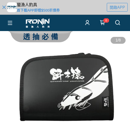
獵漁人釣具
開啟APP
首下載APP即贈$500折價券
0
1
/
8