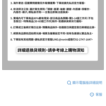
貨到付款（門市自取請勿下單，請聯繫客服）
４．使用「AFTEE先享後付」時，將依據個別帳號之用戶狀況，依本公司即
時審查核予不同之上限額度；若仍有額度不足之情形，本公司將視審查結果
每筆NT$200，滿NT$3,000(含以上)免運費
請求用戶進行身份認證。
５．嚴禁一人註冊多個帳號或使用他人資訊註冊。若發現惡意使用之情形，
國家/地區配送(**下單前請私訊客服確認實際運費(運費另
查看運費
恩沛科技股份有限公司將有權停止該用戶之使用額度並採取法律行動。
計)，訂單才得以成立**)
顯示電腦版詳細說明
客服