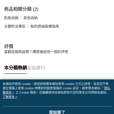
商品相關分類 (2)
釣魚收納
其他收納
主題釣法專區
船釣透抽裝備指南
評價
喜歡這個商品嗎？購買後給他一個好評吧
本分類熱銷
全站排行
本網站中使用 cookie，欲查詢有關本網站使用 cookie 方式之詳情，及若您不希
熱門標籤
望在電腦上使用 cookie 時應如何變更電腦的 cookie 設定，請參閱本網站「
隱私
權條款
」之 Cookie 聲明。您繼續使用本網站即表示您同意本公司得按本網站使
用條款之 Cookie 聲明使用 cookie。
了解更多 >
我知道了