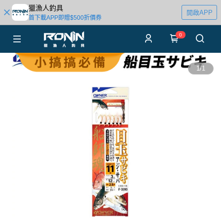
獵漁人釣具
開啟APP
首下載APP即贈$500折價券
0
1
/
1