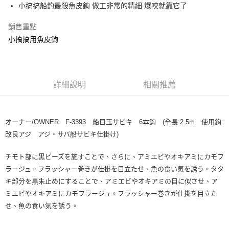
消。如遇「轉專審核」未通過狀況，表示未達大哥付你分期系統評分，恕無
小搞搞船釣最殺魚皮鉤 做工非常的精細 爆咬就靠它了
２．便利：只要手機號碼，簡訊認證，即可結帳。
法說明評估內容。
３．安心：先確認商品／服務後，再付款。
【繳款方式說明】
運送方式
銷售重點
1.分期款項不併入電信帳單，「大哥付你分期」於每月結算日後寄送繳費提
【「AFTEE先享後付」結帳流程】
小搞搞用魚皮鉤
全家取貨付款
醒簡訊。
１．於結帳方式選擇「AFTEE先享後付」後，將跳轉至「AFTEE先享後付」
2.透過簡訊連結打開帳單後，可選擇「超商條碼／台灣大直營門市／銀行轉
每筆NT$60，滿NT$1,200(含以上)免運費
結帳頁面，進行簡訊認證並確認金額後，即可完成結帳。
帳／街口支付／iPASS MONEY」等通路繳費。
２．訂單成立數日內，您將收到繳費通知簡訊。
付款後全家取貨
３．收到繳費通知簡訊後14天內，點擊此簡訊中的連結，可透過四大超商／
【注意事項】
ATM／網路銀行／等多元方式進行付款，方視為交易完成。
詳細說明
相關推薦
每筆NT$60，滿NT$1,200(含以上)免運費
1.本服務係由「台灣大哥大股份有限公司」（以下簡稱本公司）所提供，讓
※ 請注意：結帳手續完成當下不需立刻繳費，但若您需要取消訂單，請聯絡
用戶於交易時，得透過本服務購買商品或服務，並由商店將買賣／分期付款
購買商品的店家。未經商家同意取消之訂單仍視為有效，需透過AFTEE先享
7-11取貨付款
買賣價金債權讓與本公司後，依約使用本公司帳單繳交帳款。
後付繳納相關費用。
2.基於同意付款使用「大哥付你分期」之契約關係目的，商店將以您的個人
每筆NT$60，滿NT$1,200(含以上)免運費
※ 交易是否成功請以「AFTEE先享後付 」之結帳頁面顯示為準，若有關於
オーナー/OWNER F-3393 船目玉サビキ 6本鈎 (全長:2.5m 使用鈎:
資料（包含姓名、電話或地址）提供予台灣大哥大進項蒐集、處理及利用，
是否繳費成功／繳費後需取消欲退款等相關疑問，請聯繫「AFTEE先享後付
由本公司與您本人進行分期帳單所需資料之確認、核對及更正。
改良アジ アジ・サバ船サビキ仕掛け)
客戶支援中心」
https://netprotections.freshdesk.com/support/home
付款後7-11取貨
3.完整用戶服務條款，請詳閱以下連結：
https://oppay.tw/userRule
每筆NT$60，滿NT$1,200(含以上)免運費
【注意事項】
チモト部に黒ビーズを施すことで、さらに、アミエビやオキアミにカモフ
１．透過由恩沛科技股份有限公司提供之「AFTEE先享後付」服務完成之交
ラージュ。フラッシャー巻きが仕掛を目立たせ、魚の食い気を誘う。タタ
一般宅配（門市自取請勿下單，請聯繫客服）
易，需依本服務之必要範圍內提供個人資料，並將交易相關給付款項請求債
キ部分を黒朱止めにすることで、アミエビやオキアミの目に似させ、ア
權轉讓予恩沛科技股份有限公司。
每筆NT$100，滿NT$2,000(含以上)免運費
２．關於個人資料處理事宜，請瀏覽以下網址：
ミエビやオキアミにカモフラージュ。フラッシャー巻きが仕掛を目立た
https://aftee.tw/terms/#terms3
離島一般宅配
せ、魚の食い気を誘う。
３．未成年的使用者請事先徵得法定代理人或監護人之同意方可使用
每筆NT$200，滿NT$2,000(含以上)免運費
「AFTEE先享後付」，若未經同意申辦者引起之損失，本公司不負相關責