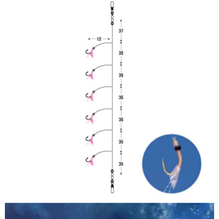
任。
貨到付款（門市自取請勿下單，請聯繫客服）
４．使用「AFTEE先享後付」時，將依據個別帳號之用戶狀況，依本公司即
時審查核予不同之上限額度；若仍有額度不足之情形，本公司將視審查結果
每筆NT$200，滿NT$3,000(含以上)免運費
請求用戶進行身份認證。
５．嚴禁一人註冊多個帳號或使用他人資訊註冊。若發現惡意使用之情形，
國家/地區配送(**下單前請私訊客服確認實際運費(運費另
查看運費
恩沛科技股份有限公司將有權停止該用戶之使用額度並採取法律行動。
計)，訂單才得以成立**)