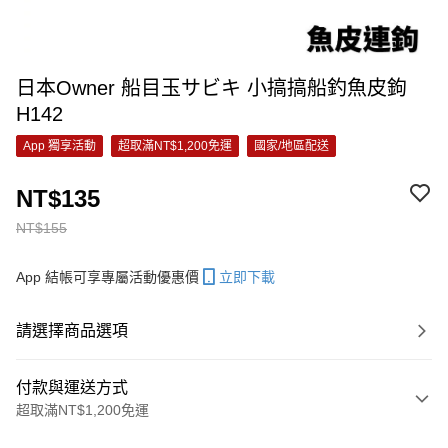
日本Owner 船目玉サビキ 小搞搞船釣魚皮鉤
H142
App 獨享活動
超取滿NT$1,200免運
國家/地區配送
NT$135
NT$155
App 結帳可享專屬活動優惠價
立即下載
請選擇商品選項
付款與運送方式
超取滿NT$1,200免運
付款方式