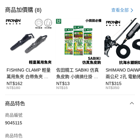
信用卡一次付款
商品加價購 (8)
查看全部
信用卡分期付款
3 期 0 利率 每期
NT$45
21家銀行
合作金庫商業銀行
第一商業銀行
超商取貨付款
華南商業銀行
彰化商業銀行
Apple Pay
上海商業儲蓄銀行
台北富邦商業銀行
國泰世華商業銀行
兆豐國際商業銀行
街口支付
臺灣中小企業銀行
台中商業銀行
FISHING CLAMP 輕量
佐田精工 SABIKI 仿真
SHIMANO DAI
匯豐（台灣）商業銀行
華泰商業銀行
萬用魚夾 白帶魚夾 船
魚皮鉤 小搞搞仕掛 船
兩公尺 2孔 電動
悠遊付
聯邦商業銀行
遠東國際商業銀行
釣魚夾 可單手操作
釣 竹筴 鯖魚 H375
奶瓶電源線 奶瓶
NT$162
NT$13
NT$315
元大商業銀行
永豐商業銀行
NT$180
NT$15
NT$350
大哥付你分期
T1090
線 T998
玉山商業銀行
星展（台灣）商業銀行
相關說明
台新國際商業銀行
中國信託商業銀行
商品特色
【大哥付你分期使用說明】
台灣樂天信用卡公司
AFTEE先享後付
1.本服務由台灣大哥大提供，台灣大哥大用戶可立即使用無須另外申請。
商品編號
2.付款方式選擇「大哥付你分期」，訂單成立後會自動跳轉到大哥付的交易
相關說明
流程，驗證手機門號後，選擇欲分期的期數、繳款截止日，確認付款後即完
9045115
【關於「AFTEE先享後付」】
成交易。
ATM付款
AFTEE先享後付是「在收到商品之後才付款」的支付方式。 讓您購物簡單
3.實際核准額度、可分期數及費用金額請依後續交易確認頁面所載為準。
便利好安心！
商品特色
4.訂單成立30分鐘內，如未前往確認交易或遇審核未通過，訂單將自動取
貨到付款
１．簡單：不需註冊會員、不需綁卡、不需儲值。