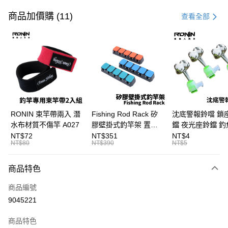
信用卡一次付款
商品加價購 (11)
查看全部
信用卡分期付款
3 期 0 利率 每期
NT$1,266
21家銀行
合作金庫商業銀行
第一商業銀行
Apple Pay
華南商業銀行
彰化商業銀行
街口支付
上海商業儲蓄銀行
台北富邦商業銀行
國泰世華商業銀行
兆豐國際商業銀行
悠遊付
臺灣中小企業銀行
台中商業銀行
RONIN 束竿帶兩入 潛
Fishing Rod Rack 矽
沈底警報鈴噹 鎖
匯豐（台灣）商業銀行
華泰商業銀行
水布材質不傷竿 A027
膠壁掛式釣竿架 置竿
鐺 夜光座鈴鐺 釣
大哥付你分期
聯邦商業銀行
遠東國際商業銀行
架 壁鎖式竿架 釣竿展
鐺 沉底鈴鐺 1入 可插
NT$72
NT$351
NT$4
相關說明
元大商業銀行
永豐商業銀行
NT$80
NT$390
NT$5
示架 T1086
Ø4.5x37mm夜光
【大哥付你分期使用說明】
玉山商業銀行
星展（台灣）商業銀行
T115
AFTEE先享後付
1.本服務由台灣大哥大提供，台灣大哥大用戶可立即使用無須另外申請。
台新國際商業銀行
中國信託商業銀行
商品特色
2.付款方式選擇「大哥付你分期」，訂單成立後會自動跳轉到大哥付的交易
相關說明
台灣樂天信用卡公司
流程，驗證手機門號後，選擇欲分期的期數、繳款截止日，確認付款後即完
【關於「AFTEE先享後付」】
成交易。
商品編號
ATM付款
AFTEE先享後付是「在收到商品之後才付款」的支付方式。 讓您購物簡單
3.實際核准額度、可分期數及費用金額請依後續交易確認頁面所載為準。
9045221
便利好安心！
4.訂單成立30分鐘內，如未前往確認交易或遇審核未通過，訂單將自動取
貨到付款
１．簡單：不需註冊會員、不需綁卡、不需儲值。
消。如遇「轉專審核」未通過狀況，表示未達大哥付你分期系統評分，恕無
２．便利：只要手機號碼，簡訊認證，即可結帳。
商品特色
法說明評估內容。
３．安心：先確認商品／服務後，再付款。