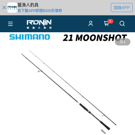
獵漁人釣具
開啟APP
首下載APP即贈$500折價券
0
1
/
1