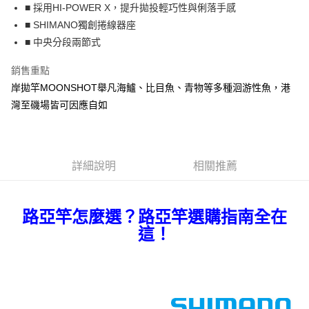
【繳款方式說明】
運送方式
■ 採用HI-POWER X，提升拋投輕巧性與俐落手感
1.分期款項不併入電信帳單，「大哥付你分期」於每月結算日後寄送繳費提
【「AFTEE先享後付」結帳流程】
■ SHIMANO獨創捲線器座
一般宅配（門市自取請勿下單，請聯繫客服）
醒簡訊。
１．於結帳方式選擇「AFTEE先享後付」後，將跳轉至「AFTEE先享後付」
■ 中央分段兩節式
2.透過簡訊連結打開帳單後，可選擇「超商條碼／台灣大直營門市／銀行轉
每筆NT$100，滿NT$2,000(含以上)免運費
結帳頁面，進行簡訊認證並確認金額後，即可完成結帳。
帳／街口支付／iPASS MONEY」等通路繳費。
２．訂單成立數日內，您將收到繳費通知簡訊。
銷售重點
大型宅配(門市自取請勿下單，請聯繫客服）
３．收到繳費通知簡訊後14天內，點擊此簡訊中的連結，可透過四大超商／
【注意事項】
ATM／網路銀行／等多元方式進行付款，方視為交易完成。
岸拋竿MOONSHOT舉凡海鱸、比目魚、青物等多種洄游性魚，港
每筆NT$150，滿NT$2,000(含以上)免運費
1.本服務係由「台灣大哥大股份有限公司」（以下簡稱本公司）所提供，讓
※ 請注意：結帳手續完成當下不需立刻繳費，但若您需要取消訂單，請聯絡
灣至磯場皆可因應自如
用戶於交易時，得透過本服務購買商品或服務，並由商店將買賣／分期付款
購買商品的店家。未經商家同意取消之訂單仍視為有效，需透過AFTEE先享
貨到付款（門市自取請勿下單，請聯繫客服）
買賣價金債權讓與本公司後，依約使用本公司帳單繳交帳款。
後付繳納相關費用。
2.基於同意付款使用「大哥付你分期」之契約關係目的，商店將以您的個人
每筆NT$200，滿NT$3,000(含以上)免運費
※ 交易是否成功請以「AFTEE先享後付 」之結帳頁面顯示為準，若有關於
資料（包含姓名、電話或地址）提供予台灣大哥大進項蒐集、處理及利用，
是否繳費成功／繳費後需取消欲退款等相關疑問，請聯繫「AFTEE先享後付
由本公司與您本人進行分期帳單所需資料之確認、核對及更正。
客戶支援中心」
https://netprotections.freshdesk.com/support/home
詳細說明
相關推薦
3.完整用戶服務條款，請詳閱以下連結：
https://oppay.tw/userRule
【注意事項】
１．透過由恩沛科技股份有限公司提供之「AFTEE先享後付」服務完成之交
易，需依本服務之必要範圍內提供個人資料，並將交易相關給付款項請求債
路亞竿怎麼選？路亞竿選購指南全在
權轉讓予恩沛科技股份有限公司。
這！
２．關於個人資料處理事宜，請瀏覽以下網址：
https://aftee.tw/terms/#terms3
３．未成年的使用者請事先徵得法定代理人或監護人之同意方可使用
「AFTEE先享後付」，若未經同意申辦者引起之損失，本公司不負相關責
任。
４．使用「AFTEE先享後付」時，將依據個別帳號之用戶狀況，依本公司即