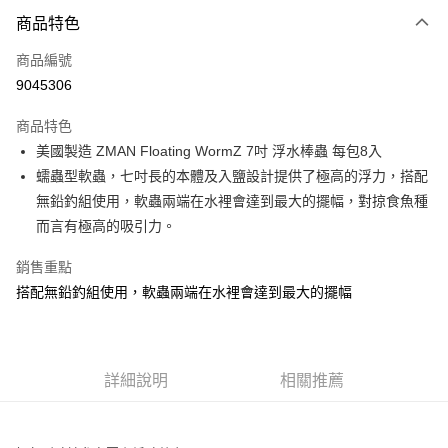
付款方式
商品特色
信用卡一次付款
商品編號
信用卡分期付款
9045306
3 期 0 利率 每期
NT$58
21家銀行
商品特色
合作金庫商業銀行
第一商業銀行
超商取貨付款
美國製造 ZMAN Floating WormZ 7吋 浮水棒蟲 每包8入
華南商業銀行
彰化商業銀行
蠕蟲型軟蟲，七吋長的本體及入鹽設計提供了極高的浮力，搭配
Apple Pay
上海商業儲蓄銀行
台北富邦商業銀行
國泰世華商業銀行
兆豐國際商業銀行
無鉛釣組使用，軟蟲兩端在水裡會達到最大的擺幅，對掠食魚種
街口支付
臺灣中小企業銀行
台中商業銀行
而言有極高的吸引力。
匯豐（台灣）商業銀行
華泰商業銀行
悠遊付
聯邦商業銀行
遠東國際商業銀行
銷售重點
元大商業銀行
永豐商業銀行
大哥付你分期
搭配無鉛釣組使用，軟蟲兩端在水裡會達到最大的擺幅
玉山商業銀行
星展（台灣）商業銀行
相關說明
台新國際商業銀行
中國信託商業銀行
【大哥付你分期使用說明】
台灣樂天信用卡公司
AFTEE先享後付
1.本服務由台灣大哥大提供，台灣大哥大用戶可立即使用無須另外申請。
2.付款方式選擇「大哥付你分期」，訂單成立後會自動跳轉到大哥付的交易
相關說明
詳細說明
相關推薦
流程，驗證手機門號後，選擇欲分期的期數、繳款截止日，確認付款後即完
【關於「AFTEE先享後付」】
成交易。
ATM付款
AFTEE先享後付是「在收到商品之後才付款」的支付方式。 讓您購物簡單
3.實際核准額度、可分期數及費用金額請依後續交易確認頁面所載為準。
便利好安心！
4.訂單成立30分鐘內，如未前往確認交易或遇審核未通過，訂單將自動取