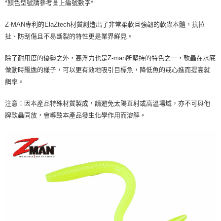
貨到付款
*顏色型號請參考圖上編號數字*
１．簡單：不需註冊會員、不需綁卡、不需儲值。
消。如遇「轉專審核」未通過狀況，表示未達大哥付你分期系統評分，恕無
２．便利：只要手機號碼，簡訊認證，即可結帳。
法說明評估內容。
３．安心：先確認商品／服務後，再付款。
Z-MAN專利的ElaZtech材質創造出了非常柔軟且強韌的軟蟲本體，抗拉
【繳款方式說明】
運送方式
1.分期款項不併入電信帳單，「大哥付你分期」於每月結算日後寄送繳費提
扯、防刮傷且不易斷裂的特性更是業界鮮見。
【「AFTEE先享後付」結帳流程】
全家取貨付款
醒簡訊。
１．於結帳方式選擇「AFTEE先享後付」後，將跳轉至「AFTEE先享後付」
2.透過簡訊連結打開帳單後，可選擇「超商條碼／台灣大直營門市／銀行轉
每筆NT$60，滿NT$1,200(含以上)免運費
結帳頁面，進行簡訊認證並確認金額後，即可完成結帳。
除了耐用度的優勢之外，高浮力也是Z-man所堅持的特色之一，軟蟲在水底
帳／街口支付／iPASS MONEY」等通路繳費。
２．訂單成立數日內，您將收到繳費通知簡訊。
做動時飄逸的樣子，可以更有效地吸引目標魚，降低魚的戒心進而提高就
付款後全家取貨
３．收到繳費通知簡訊後14天內，點擊此簡訊中的連結，可透過四大超商／
【注意事項】
餌率。
ATM／網路銀行／等多元方式進行付款，方視為交易完成。
每筆NT$60，滿NT$1,200(含以上)免運費
1.本服務係由「台灣大哥大股份有限公司」（以下簡稱本公司）所提供，讓
※ 請注意：結帳手續完成當下不需立刻繳費，但若您需要取消訂單，請聯絡
用戶於交易時，得透過本服務購買商品或服務，並由商店將買賣／分期付款
購買商品的店家。未經商家同意取消之訂單仍視為有效，需透過AFTEE先享
注意：因本產品特殊材質製成，請避免太陽直射或高溫場域，亦不可與他
7-11取貨付款
買賣價金債權讓與本公司後，依約使用本公司帳單繳交帳款。
後付繳納相關費用。
2.基於同意付款使用「大哥付你分期」之契約關係目的，商店將以您的個人
牌軟蟲同放，會導致本產品發生化學作用而溶解。
每筆NT$60，滿NT$1,200(含以上)免運費
※ 交易是否成功請以「AFTEE先享後付 」之結帳頁面顯示為準，若有關於
資料（包含姓名、電話或地址）提供予台灣大哥大進項蒐集、處理及利用，
是否繳費成功／繳費後需取消欲退款等相關疑問，請聯繫「AFTEE先享後付
由本公司與您本人進行分期帳單所需資料之確認、核對及更正。
客戶支援中心」
https://netprotections.freshdesk.com/support/home
付款後7-11取貨
3.完整用戶服務條款，請詳閱以下連結：
https://oppay.tw/userRule
每筆NT$60，滿NT$1,200(含以上)免運費
【注意事項】
１．透過由恩沛科技股份有限公司提供之「AFTEE先享後付」服務完成之交
一般宅配（門市自取請勿下單，請聯繫客服）
易，需依本服務之必要範圍內提供個人資料，並將交易相關給付款項請求債
權轉讓予恩沛科技股份有限公司。
每筆NT$100，滿NT$2,000(含以上)免運費
２．關於個人資料處理事宜，請瀏覽以下網址：
https://aftee.tw/terms/#terms3
離島一般宅配
３．未成年的使用者請事先徵得法定代理人或監護人之同意方可使用
每筆NT$200，滿NT$2,000(含以上)免運費
「AFTEE先享後付」，若未經同意申辦者引起之損失，本公司不負相關責