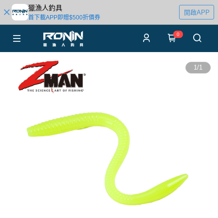
獵漁人釣具
開啟APP
首下載APP即贈$500折價券
0
1
/
1