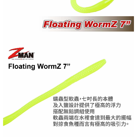
任。
貨到付款（門市自取請勿下單，請聯繫客服）
４．使用「AFTEE先享後付」時，將依據個別帳號之用戶狀況，依本公司即
時審查核予不同之上限額度；若仍有額度不足之情形，本公司將視審查結果
每筆NT$200，滿NT$3,000(含以上)免運費
請求用戶進行身份認證。
５．嚴禁一人註冊多個帳號或使用他人資訊註冊。若發現惡意使用之情形，
國家/地區配送(**下單前請私訊客服確認實際運費(運費另
查看運費
恩沛科技股份有限公司將有權停止該用戶之使用額度並採取法律行動。
計)，訂單才得以成立**)