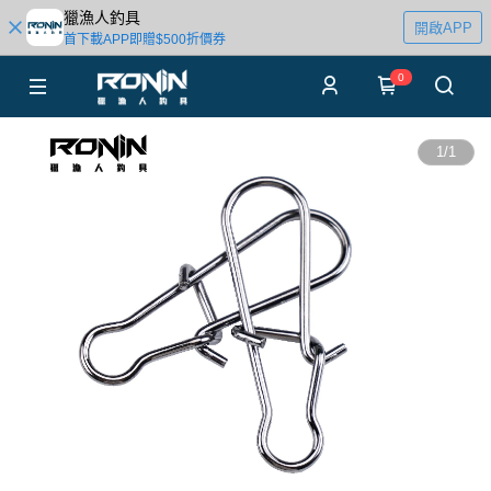
獵漁人釣具
開啟APP
首下載APP即贈$500折價券
0
1
/
1