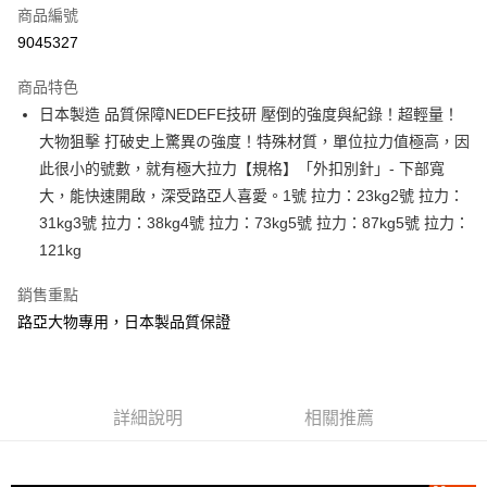
商品編號
信用卡分期付款
9045327
3 期 0 利率 每期
NT$33
21家銀行
商品特色
合作金庫商業銀行
第一商業銀行
Apple Pay
日本製造 品質保障NEDEFE技研 壓倒的強度與紀錄！超輕量！
華南商業銀行
彰化商業銀行
大物狙擊 打破史上驚異の強度！特殊材質，單位拉力值極高，因
街口支付
上海商業儲蓄銀行
台北富邦商業銀行
國泰世華商業銀行
兆豐國際商業銀行
此很小的號數，就有極大拉力【規格】「外扣別針」- 下部寬
悠遊付
臺灣中小企業銀行
台中商業銀行
大，能快速開啟，深受路亞人喜愛。1號 拉力：23kg2號 拉力：
匯豐（台灣）商業銀行
華泰商業銀行
31kg3號 拉力：38kg4號 拉力：73kg5號 拉力：87kg5號 拉力：
大哥付你分期
聯邦商業銀行
遠東國際商業銀行
121kg
相關說明
元大商業銀行
永豐商業銀行
【大哥付你分期使用說明】
玉山商業銀行
星展（台灣）商業銀行
AFTEE先享後付
銷售重點
1.本服務由台灣大哥大提供，台灣大哥大用戶可立即使用無須另外申請。
台新國際商業銀行
中國信託商業銀行
2.付款方式選擇「大哥付你分期」，訂單成立後會自動跳轉到大哥付的交易
相關說明
路亞大物專用，日本製品質保證
台灣樂天信用卡公司
流程，驗證手機門號後，選擇欲分期的期數、繳款截止日，確認付款後即完
【關於「AFTEE先享後付」】
成交易。
ATM付款
AFTEE先享後付是「在收到商品之後才付款」的支付方式。 讓您購物簡單
3.實際核准額度、可分期數及費用金額請依後續交易確認頁面所載為準。
便利好安心！
4.訂單成立30分鐘內，如未前往確認交易或遇審核未通過，訂單將自動取
貨到付款
１．簡單：不需註冊會員、不需綁卡、不需儲值。
消。如遇「轉專審核」未通過狀況，表示未達大哥付你分期系統評分，恕無
詳細說明
相關推薦
２．便利：只要手機號碼，簡訊認證，即可結帳。
法說明評估內容。
３．安心：先確認商品／服務後，再付款。
【繳款方式說明】
運送方式
1.分期款項不併入電信帳單，「大哥付你分期」於每月結算日後寄送繳費提
【「AFTEE先享後付」結帳流程】