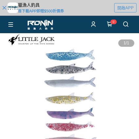
獵漁人釣具
開啟APP
首下載APP即贈$500折價券
0
1
/
1