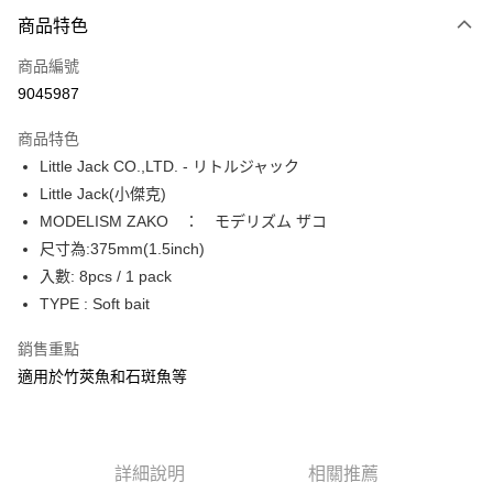
付款方式
商品特色
信用卡一次付款
商品編號
信用卡分期付款
9045987
3 期 0 利率 每期
NT$46
21家銀行
商品特色
合作金庫商業銀行
第一商業銀行
超商取貨付款
Little Jack CO.,LTD. - リトルジャック
華南商業銀行
彰化商業銀行
Little Jack(小傑克)
Apple Pay
上海商業儲蓄銀行
台北富邦商業銀行
國泰世華商業銀行
兆豐國際商業銀行
MODELISM ZAKO ： モデリズム ザコ
街口支付
臺灣中小企業銀行
台中商業銀行
尺寸為:375mm(1.5inch)
匯豐（台灣）商業銀行
華泰商業銀行
入數: 8pcs / 1 pack
悠遊付
聯邦商業銀行
遠東國際商業銀行
TYPE : Soft bait
元大商業銀行
永豐商業銀行
大哥付你分期
玉山商業銀行
星展（台灣）商業銀行
相關說明
銷售重點
台新國際商業銀行
中國信託商業銀行
【大哥付你分期使用說明】
適用於竹莢魚和石斑魚等
台灣樂天信用卡公司
AFTEE先享後付
1.本服務由台灣大哥大提供，台灣大哥大用戶可立即使用無須另外申請。
2.付款方式選擇「大哥付你分期」，訂單成立後會自動跳轉到大哥付的交易
相關說明
流程，驗證手機門號後，選擇欲分期的期數、繳款截止日，確認付款後即完
【關於「AFTEE先享後付」】
成交易。
ATM付款
AFTEE先享後付是「在收到商品之後才付款」的支付方式。 讓您購物簡單
3.實際核准額度、可分期數及費用金額請依後續交易確認頁面所載為準。
詳細說明
相關推薦
便利好安心！
4.訂單成立30分鐘內，如未前往確認交易或遇審核未通過，訂單將自動取