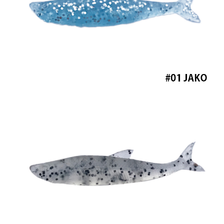
任。
貨到付款（門市自取請勿下單，請聯繫客服）
４．使用「AFTEE先享後付」時，將依據個別帳號之用戶狀況，依本公司即
時審查核予不同之上限額度；若仍有額度不足之情形，本公司將視審查結果
每筆NT$200，滿NT$3,000(含以上)免運費
請求用戶進行身份認證。
５．嚴禁一人註冊多個帳號或使用他人資訊註冊。若發現惡意使用之情形，
國家/地區配送(**下單前請私訊客服確認實際運費(運費另
查看運費
恩沛科技股份有限公司將有權停止該用戶之使用額度並採取法律行動。
計)，訂單才得以成立**)