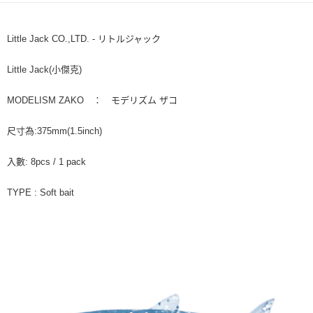
貨到付款
１．簡單：不需註冊會員、不需綁卡、不需儲值。
消。如遇「轉專審核」未通過狀況，表示未達大哥付你分期系統評分，恕無
２．便利：只要手機號碼，簡訊認證，即可結帳。
法說明評估內容。
３．安心：先確認商品／服務後，再付款。
【繳款方式說明】
運送方式
Little Jack CO.,LTD. - リトルジャック
1.分期款項不併入電信帳單，「大哥付你分期」於每月結算日後寄送繳費提
【「AFTEE先享後付」結帳流程】
全家取貨付款
醒簡訊。
１．於結帳方式選擇「AFTEE先享後付」後，將跳轉至「AFTEE先享後付」
Little Jack(小傑克)
2.透過簡訊連結打開帳單後，可選擇「超商條碼／台灣大直營門市／銀行轉
每筆NT$60，滿NT$1,200(含以上)免運費
結帳頁面，進行簡訊認證並確認金額後，即可完成結帳。
帳／街口支付／iPASS MONEY」等通路繳費。
２．訂單成立數日內，您將收到繳費通知簡訊。
MODELISM ZAKO ： モデリズム ザコ
付款後全家取貨
３．收到繳費通知簡訊後14天內，點擊此簡訊中的連結，可透過四大超商／
【注意事項】
ATM／網路銀行／等多元方式進行付款，方視為交易完成。
每筆NT$60，滿NT$1,200(含以上)免運費
1.本服務係由「台灣大哥大股份有限公司」（以下簡稱本公司）所提供，讓
※ 請注意：結帳手續完成當下不需立刻繳費，但若您需要取消訂單，請聯絡
尺寸為:375mm(1.5inch)
用戶於交易時，得透過本服務購買商品或服務，並由商店將買賣／分期付款
購買商品的店家。未經商家同意取消之訂單仍視為有效，需透過AFTEE先享
7-11取貨付款
買賣價金債權讓與本公司後，依約使用本公司帳單繳交帳款。
後付繳納相關費用。
入數: 8pcs / 1 pack
2.基於同意付款使用「大哥付你分期」之契約關係目的，商店將以您的個人
每筆NT$60，滿NT$1,200(含以上)免運費
※ 交易是否成功請以「AFTEE先享後付 」之結帳頁面顯示為準，若有關於
資料（包含姓名、電話或地址）提供予台灣大哥大進項蒐集、處理及利用，
是否繳費成功／繳費後需取消欲退款等相關疑問，請聯繫「AFTEE先享後付
由本公司與您本人進行分期帳單所需資料之確認、核對及更正。
TYPE : Soft bait
客戶支援中心」
https://netprotections.freshdesk.com/support/home
付款後7-11取貨
3.完整用戶服務條款，請詳閱以下連結：
https://oppay.tw/userRule
每筆NT$60，滿NT$1,200(含以上)免運費
【注意事項】
１．透過由恩沛科技股份有限公司提供之「AFTEE先享後付」服務完成之交
一般宅配（門市自取請勿下單，請聯繫客服）
易，需依本服務之必要範圍內提供個人資料，並將交易相關給付款項請求債
權轉讓予恩沛科技股份有限公司。
每筆NT$100，滿NT$2,000(含以上)免運費
２．關於個人資料處理事宜，請瀏覽以下網址：
https://aftee.tw/terms/#terms3
離島一般宅配
３．未成年的使用者請事先徵得法定代理人或監護人之同意方可使用
每筆NT$200，滿NT$2,000(含以上)免運費
「AFTEE先享後付」，若未經同意申辦者引起之損失，本公司不負相關責