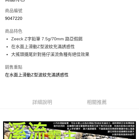
信用卡一次付款
商品編號
信用卡分期付款
9047220
3 期 0 利率 每期
NT$53
21家銀行
商品特色
合作金庫商業銀行
第一商業銀行
超商取貨付款
Zeeck Z字鉛筆 7.5g/70mm 路亞假餌
華南商業銀行
彰化商業銀行
在水面上滑動Z型波紋充滿誘惑性
Apple Pay
上海商業儲蓄銀行
台北富邦商業銀行
國泰世華商業銀行
兆豐國際商業銀行
大搖頭擺尾針對捲仔溪流魚種有絕佳效果
街口支付
臺灣中小企業銀行
台中商業銀行
銷售重點
匯豐（台灣）商業銀行
華泰商業銀行
悠遊付
聯邦商業銀行
遠東國際商業銀行
在水面上滑動Z型波紋充滿誘惑性
元大商業銀行
永豐商業銀行
大哥付你分期
玉山商業銀行
星展（台灣）商業銀行
相關說明
台新國際商業銀行
中國信託商業銀行
【大哥付你分期使用說明】
台灣樂天信用卡公司
AFTEE先享後付
詳細說明
相關推薦
1.本服務由台灣大哥大提供，台灣大哥大用戶可立即使用無須另外申請。
2.付款方式選擇「大哥付你分期」，訂單成立後會自動跳轉到大哥付的交易
相關說明
流程，驗證手機門號後，選擇欲分期的期數、繳款截止日，確認付款後即完
【關於「AFTEE先享後付」】
成交易。
ATM付款
AFTEE先享後付是「在收到商品之後才付款」的支付方式。 讓您購物簡單
3.實際核准額度、可分期數及費用金額請依後續交易確認頁面所載為準。
便利好安心！
4.訂單成立30分鐘內，如未前往確認交易或遇審核未通過，訂單將自動取
貨到付款
１．簡單：不需註冊會員、不需綁卡、不需儲值。
消。如遇「轉專審核」未通過狀況，表示未達大哥付你分期系統評分，恕無
２．便利：只要手機號碼，簡訊認證，即可結帳。