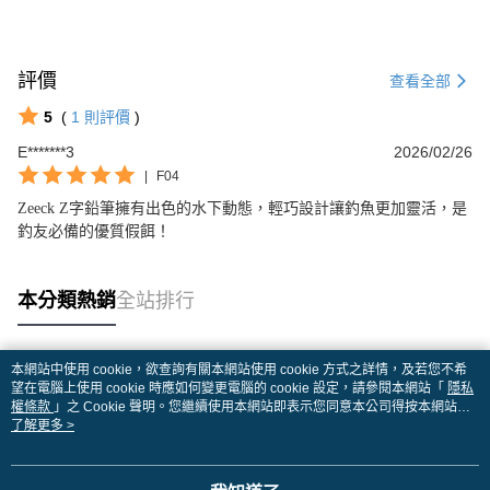
評價
查看全部
5
(
1
則評價
)
E*******3
2026/02/26
|
F04
Zeeck Z字鉛筆擁有出色的水下動態，輕巧設計讓釣魚更加靈活，是
釣友必備的優質假餌！
本分類熱銷
全站排行
本網站中使用 cookie，欲查詢有關本網站使用 cookie 方式之詳情，及若您不希
熱門標籤
望在電腦上使用 cookie 時應如何變更電腦的 cookie 設定，請參閱本網站「
隱私
權條款
」之 Cookie 聲明。您繼續使用本網站即表示您同意本公司得按本網站使
用條款之 Cookie 聲明使用 cookie。
了解更多 >