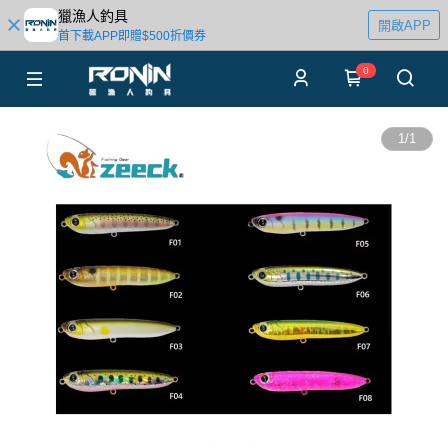
獵漁人釣具
開啟APP
首下載APP即贈$500折價券
0
1
/
1