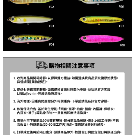
時審查核予不同之上限額度；若仍有額度不足之情形，本公司將視審查結果
每筆NT$200，滿NT$3,000(含以上)免運費
請求用戶進行身份認證。
５．嚴禁一人註冊多個帳號或使用他人資訊註冊。若發現惡意使用之情形，
國家/地區配送(**下單前請私訊客服確認實際運費(運費另
查看運費
恩沛科技股份有限公司將有權停止該用戶之使用額度並採取法律行動。
計)，訂單才得以成立**)